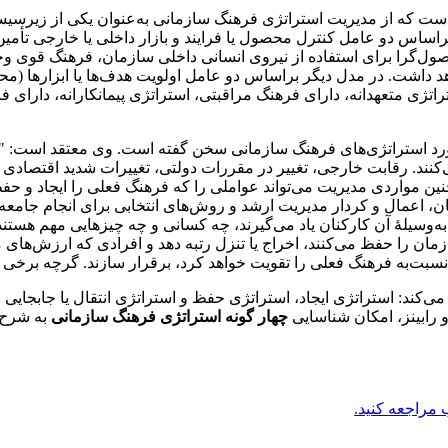
ست که از مدیریت استراتژی فرهنگ سازمانی به‌عنوان یکی از زیرسیستم
اساس دو عامل کنترل محصول یا فرایند و بازار داخلی یا خارجی تأمی
گرا برای استفاده از نیروی انسانی داخلی سازمان، فرهنگ قوی وجود د
اشت. در مدل دیگر براساس دو عامل اولویت هدف‌ها یا ابزارها (محصو
راتژی متعهدانه، دارای فرهنگ مراقبتی، استراتژی پیمانکارانه، دارای
 درمورد استراتژی‌های فرهنگ سازمانی سخن گفته است. وی معتقد اس
کنند. رقابت خارجی، تغییر در مقررات دولتی، تغییرات شدید اقتصادی 
ین مواردی مدیریت می‌تواند عواملی را که فرهنگ فعلی را ایجاد و حفظ 
ارکنان، اعمال و کردار مدیریت ارشد و روش‌های انتخابی برای انجام ج
‌وسیلۀ آن کارکنان یاد می‌گیرند، چه کسانی و چه چیزهایی مهم هستند. بن
را حفظ می‌کنند، اخراج یا تنزل رتبه دهد و افرادی که ارزش‌های مورد
بت‌به فرهنگ فعلی را تقویت خواهد کرد، برقرار سازند. گرچه برخی م
می‌کند: استراتژی ایجاد، استراتژی حفظ و استراتژی انتقال یا جابجایی
 رابینز، امکان شناسایی
چهار گونه استراتژی فرهنگ سازمانی
به شرح 
ب مراجعه کنید.