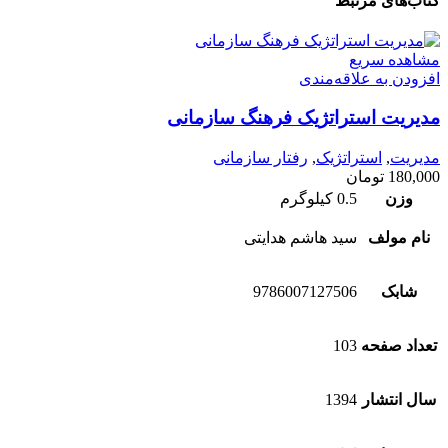
کتاب‌های مرتبط
مشاهده سریع
افزودن به علاقه‌مندی
مدیریت استراتژیک فرهنگ سازمانی
مدیریت
,
استراتژیک
,
رفتار سازمانی
180,000
تومان
وزن
0.5 کیلوگرم
نام مولف
سید هاشم هدایتی
شابک
9786007127506
تعداد صفحه
103
سال انتشار
1394