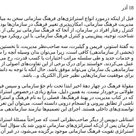
18
آذر
قبل از اینکه درمورد انواع استراتژی‌های فرهنگ سازمانی سخن به می
مدیریت فرهنگ سازمانی، امکان‌پذیری تغییر فرهنگ در سازمان‌ها بود.
کنترل رفتار افراد در سازمان، از آنجا که فرهنگ سازمانی نیز یکی از
شناخت، توجیه، پیش‌بینی و کنترل فرهنگ سازمانی. با این رویکرد مو
(بخشی از سازماندهی) کافی است، زیرا می‌توان بدان وسیله آنچه را سا
و خدمات جدید و طی سلسله مراتب اختیارات یا کسب قدرت، رخ می‌ده
عمل می‌کردند، خواستند برای درک برخی از این تفاوت‌های اصولی از م
سازماندهی یک سازمان می‌تواند موفق باشد، حال آنکه با توجه به دان
برای موفقیت سازمان‌هایی نظیر جنرال الکتریک و... باشد.
مقولۀ فرهنگ در چهار دهۀ اخیر ابتدا تحت نام جوّ سازمانی و سپس ف
طولانی برخوردار نیست. به همین دلیل، منابع زیادی درخصوص استراتژی
که در کتاب مدیریت در پهنۀ فرهنگ‌ها، فصلی را به نام فرهنگ و استرات
ناشی از تطابق بیرونی و انسجام درونی دانسته است، می‌‌توان این تعری
توانمندی‌های داخلی هستند. اجرای این تصمیم‌ها نیازمند سازماندهی م
استانلی دیویس از دیگر صاحب‌نظرانی است که صراحتاً مسئلۀ استراتژ
سازمان پس از آن‌که استراتژی‌های سازمانی تدوین شد یک سؤال اساسی
استراتژی تقویت فرهنگ سازمانی موجود برگزیده می‌شود، در غیر آن ص