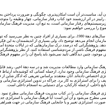
ان آید، مناسبت‌تر آن است امکان‌پذیری، چگونگی و ضرورت پرداختن ب
 رابینز در اثر ارزشمند خود کتاب رفتار سازمانی، چهار وظیفه را متو
 زیرسیستم‌های رفتار سازمانی است، به تبع آن، مدیریت فرهنگ سازمان 
ضوع را بررسی خواهیم نمود:
به گفتۀ استونر، فریمن و گیلبرت، سه صاحب‌نظر مدیریت، تا نخستین سال‌های دهۀ 1980، برا
زمان انجام می‌دهد توضیح داد، ولی بسیاری از اندیشمندان به این فکر
د. پژوهشگرانی که درصدد درک سازمان‌هایی که در ایالات متحدۀ آمر
فهوم فرهنگ ناشی از مردم‌شناسی استفاده کنند. از نظر پژوهشگرانی که
ش موجود، چنین دیدگاهی تأیید نمی‌شود باید پاسخ آن را در مفهوم فره
رهنگ سازمانی وارد مطالعات مدیریت شد و در سه دهۀ اخیر، رشد قابل‌م
 فرهنگ سازمانی وجود ندارد. ازجمله کسانی که کوشیده‌اند ارتباط فره
ژی اختصاص داده‌اند. آنان معتقدند براساس تعریفی که ادگار شاین از ف
ف را برای استراتژی به کار برد. چراکه در تدوین استراتژی سازمانی و 
نابع داخلی، ازجمله کارکنان، برای دستیابی به انسجام داخلی است.
ی فرهنگ سازمانی را در کتاب مدیریت فرهنگ سازمانی مطرح نمود و با
 مطرح می‌شود و آن این است: آیا فرهنگ سازمانی با استراتژی جدید 
ورت، استراتژی تغییر و یا جابجایی فرهنگ سازمانی در جهت همراهی ب