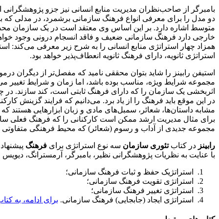
بامبرگر از صاحب‌نظران مدیریت منابع انسانی نیز جزو پژوهشگرانی ا
دو مدل را برای معرفی انواع فرهنگ سازمانی برشمرد، در مدلی که بر
متوسط اشاره دارد. بر این اساس وی معتقد است در یک سازمان محصول‌
خارجی دارد فرهنگ سازمانی ضعیف و فاقد انسجام درونی وجود خواهد د
همزاد چهار استراتژی منابع انسانی را به شرح زیر معرفی می‌کند: است
استراتژی ثانویه، دارای فرهنگ ثانویه انعطاف‌پذیر خواهد بود.
استیفن رابینز را شاید بتوان محققی نامید که مفصل‌تر از دیگران
مجموعه شرایط ویژه، مناسب بوده باشد، اما زمان و شرایط تغییر می‌
اثربخشی یک سازمان را که دارای فرهنگ ثابتی است، کند سازند. در چن
در این موقع باید فرهنگ را از یاد برد. می‌دانیم که فرایند گزینش ک
مشابه داستان‌ها، شعائر، سمبل‌های مادی و زبان ابزارهایی هستند که به
برای مثال مدیریت ارشد ممکن است کارکنانی را که فرهنگ فعلی سازمان 
مجموعه جدیدی از آداب و رسوم (شعائر) که محیط فرهنگی متفاوتی نس
رابینز
در کتاب
تئوری سازمان
سه نوع استراتژی برای
فرهنگ
پیشنهاد 
با عنایت به نظریات پژوهشگرانی نظیر، بامبرگر، آرمسترانگ، دیویس و
استراتژیک حفظ و ثبات فرهنگ سازمانی؛
استراتژی تقویت فرهنگ سازمانی؛
استراتژی تغییر فرهنگ سازمانی؛
استراتژی ایجاد (جابجایی) فرهنگ سازمانی.
برای ادامه، به کتا