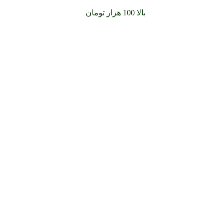
سفارشات خود را برای
بالا 100 هزار تومان
را با پیک رایگان تجربه کنید