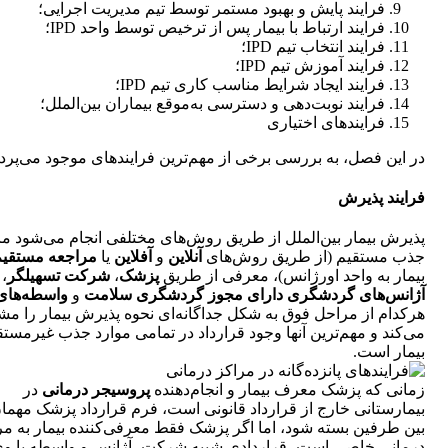
فرایند پایش و بهبود مستمر توسط تیم مدیریت اجرایی؛
فرایند ارتباط با بیمار پس از ترخیص توسط واحد IPD؛
فرایند انتخاب تیم IPD؛
فرایند آموزش تیم IPD؛
فرایند ایجاد شرایط مناسب کاری تیم IPD؛
فرایند نوبت‌دهی و دسترسی به‌موقع بیماران بین‌الملل؛
فرایندهای اختیاری
در این فصل، به بررسی برخی از مهم‌ترین فرایندهای موجود می‌پردا
فرایند پذیرش
پذیرش بیمار بین‌الملل از طریق روش‌های مختلفی انجام می‌شود مان
جذب مستقیم (از طریق روش‌های
آنلاین
و
آفلاین
یا
مراجعه مستقیم
بیمار به واحد اورژانس)، معرفی از طریق
پزشک
،
شرکت تسهیلگر
،
آژانس‌های گردشگری دارای مجوز گردشگری سلامت
و
واسطه‌های 
هرکدام از مراحل فوق به شکل جداگانه‌ای نحوه پذیرش بیمار را 
می‌کند و مهم‌ترین آنها وجود قرارداد در تمامی موارد جذب غیرمستق
بیمار است.
زمانی که پزشک معرف بیمار و انجام‌دهنده
پروسیجر درمانی
در
بیمارستانی خارج از قرارداد قانونی است، فرم قرارداد پزشک مهمان
بین طرفین بسته شود، اما اگر پزشک فقط معرفی‌کننده بیمار به م
درمانی خاصی است، قراردادی شبیه شرکت، آژانس و واسطه با وی