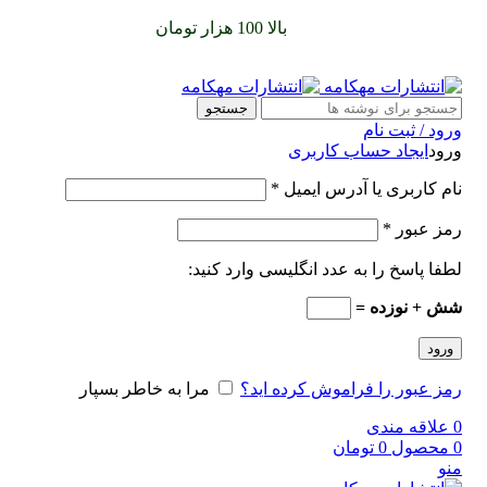
سفارشات خود را برای
بالا 100 هزار تومان
را با پیک رایگان تجربه
کنید
جستجو
ورود / ثبت نام
ورود
ایجاد حساب کاربری
نام کاربری یا آدرس ایمیل
*
رمز عبور
*
لطفا پاسخ را به عدد انگلیسی وارد کنید:
شش + نوزده =
ورود
رمز عبور را فراموش کرده اید؟
مرا به خاطر بسپار
0
علاقه مندی
0
محصول
0
تومان
منو