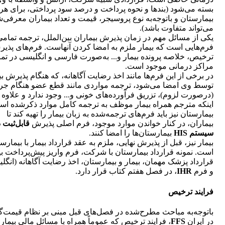
بسته می‌شود (بندها و نحوه پرداخت و درصد سود پرداختی، برای هر
بیمارستان و باتوجه‌به نوع پروسیجر، قیمت و تعداد بیماران معرفی‌
می‌تواند متفاوت باشد).
یکی از مسائل مهم در زمان پذیرش بیماران بین‌الملل، ترجمه تمامی
فرم‌هایی است که بیمار ملزم به امضا کردن آنهاست. فرم‌های پذی
ترخیص، خلاصه پرونده بیمار و... به‌صورت فارسی و انگلیسی در تم
مراکز درمانی موجود است.
در برخی از این فرم‌ها مانند اخذ رضایت آگاهانه، که هنگام پذیرش بی
توسط وی امضا می‌شود، ترجمه مواردی مانند قطع عضو هنگام جر
(درصورت لزوم)، تزریق فرآورده‌های خونی و... وجود ندارد و علاوه 
اینکه مترجم همراه بیمار موظف به ترجمه کامل موارد ذکرشده اس
بیمارستان نیز باید فرم‌های ترجمه‌شده به زبان بیمار را تهیه کند تا
بیماران، در کنار خواندن موارد موجود، فرم اصلی پذیرش
قابل‌ثبت 
سیستم HIS
بیمارستان‌ها را امضا کنند.
بیمار نیز، قبل از پذیرش نهایی، ملزم به عقد قرارداد بیمار با بیمارس
است. نمونه قرارداد بیمارستان با شرکت، فرم واریز پیش‌پرداخت بی
قرارداد پزشک مهمان، بیمار و بیمارستان، اخذ رضایت آگاهانه (انگل
و فرم
IHR
، در فصل هفتم کتاب قرار دارد.
فرایند ترخیص
باتوجه‌به مباحث مطرح‌شده در فصل‌های قبل مبنی بر نظام قیمت‌گ
در ایران
FFS
، فرایند ترخیص که عموماً همراه با مسائل مالی بیمار