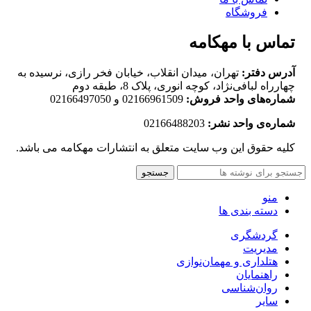
فروشگاه
تماس با مهکامه
آدرس دفتر:
تهران، میدان انقلاب، خیابان فخر رازی، نرسیده به
چهارراه لبافی‌نژاد، کوچه انوری، پلاک 8، طبقه دوم
شماره‌های واحد فروش:
02166961509 و 02166497050
شماره‌‌ی واحد نشر:
02166488203
کلیه حقوق این وب سایت متعلق به انتشارات مهکامه می باشد.
جستجو
منو
دسته بندی ها
گردشگری
مدیریت
هتلداری و مهمان‌نوازی
راهنمایان
روان‌شناسی
سایر