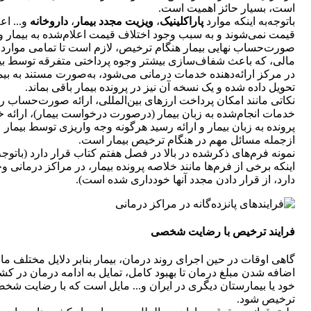
است، بسیار حائز اهمیت است.
باتوجه‌به اینکه موارد
پاراکلینیک
،
ویزیت مجدد بیمار
،
داروخانه
و... اع
قیمت نمی‌شوند و به سبب وجود اختلاف قیمت اعلام‌شده به بیمار و
صورت‌حساب نهایی بیمار هنگام ترخیص، لازم است تا تمامی موارد
مالی، که باعث شفاف‌سازی بیشتر وجوه پرداختی متفرقه توسط بی
در مرکز ارائه‌دهنده خدمات درمانی می‌شود، به‌صورت مستند به بیم
تحویل داده شده و یک نسخه آن نیز در پرونده بیمار باقی بماند.
نکاتی مانند امکان پرداخت ارزهای بین‌المللی، ارائه صورت‌حساب ر
خدمات انجام‌شده به زبان بیمار (درصورت درخواست بیمار)، ارائه 
پرونده به زبان بیمار و ارائه رسید هرگونه وجه واریزی توسط بیمار
ازجمله مسائل مهم در هنگام ترخیص بیمار است.
نمونه فرم‌های ذکرشده در بالا در فصل هفتم کتاب قرار دارد (باتوجه‌
اینکه برخی از فرم‌ها مانند خلاصه پرونده بیمار، در مراکز درمانی و
دارد، از قرار دادن مجدد آنها خودداری شده است).
فرایند ترخیص با رضایت شخصی
گاهی اوقات در حین اجرای روند درمان، بیمار بنابر دلایل مختلف مان
اضافه شدن مبلغ درمان تا بهبود کامل، تمایل به ادامه درمان در کش
خود یا بیمارستان دیگری در ایران و... مایل است که با رضایت شخ
ترخیص شود.