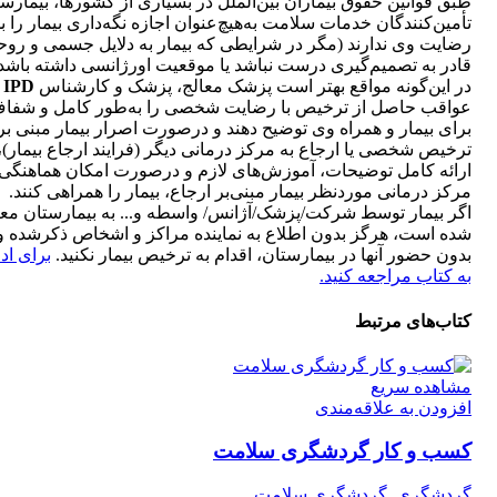
طبق قوانین حقوق بیماران بین‌الملل در بسیاری از کشورها، بیمارست
تأمین‌کنندگان خدمات سلامت به‌هیچ‌عنوان اجازه نگه‌داری بیمار را 
رضایت وی ندارند (مگر در شرایطی که بیمار به دلایل جسمی و روح
قادر به تصمیم‌گیری درست نباشد یا موقعیت اورژانسی داشته باشد)
در این‌گونه مواقع بهتر است پزشک معالج، پزشک و کارشناس
IPD
عواقب حاصل از ترخیص با رضایت شخصی را به‌طور کامل و شفا
برای بیمار و همراه وی توضیح دهند و درصورت اصرار بیمار مبنی بر
ترخیص شخصی یا ارجاع به مرکز درمانی دیگر (فرایند ارجاع بیمار)، 
ارائه کامل توضیحات، آموزش‌های لازم و درصورت امکان هماهنگی 
مرکز درمانی موردنظر بیمار مبنی‌بر ارجاع، بیمار را همراهی کنند.
اگر بیمار توسط شرکت/پزشک/آژانس/ واسطه و... به بیمارستان م
شده است، هرگز بدون اطلاع به نماینده مراکز و اشخاص ذکرشده و
بدون حضور آنها در بیمارستان، اقدام به ترخیص بیمار نکنید.
برای ادا
به کتاب مراجعه کنید.
کتاب‌های مرتبط
مشاهده سریع
افزودن به علاقه‌مندی
کسب‌ و‌ کار گردشگری‌ سلامت
گردشگری
,
گردشگری سلامت