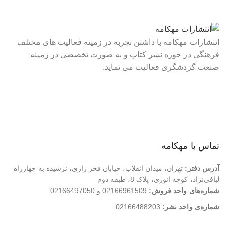
انتشارات مهکامه با داشتن تجربه در زمینه فعالیت های مختلف
فرهنگی در حوزه نشر کتاب و به صورت تخصصی در زمینه
صنعت گردشگری فعالیت می نماید.
لینک های سریع
درباره ما
تماس با ما
فروشگاه
تماس با مهکامه
آدرس دفتر:
تهران، میدان انقلاب، خیابان فخر رازی، نرسیده به چهارراه
لبافی‌نژاد، کوچه انوری، پلاک 8، طبقه دوم
شماره‌های واحد فروش:
02166961509 و 02166497050
شماره‌‌ی واحد نشر:
02166488203
کلیه حقوق این وب سایت متعلق به انتشارات مهکامه می باشد.