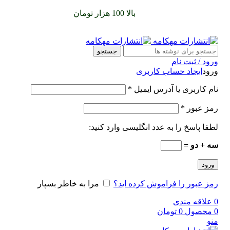
سفارشات خود را برای
بالا 100 هزار تومان
را با پیک رایگان تجربه
کنید
جستجو
ورود / ثبت نام
ورود
ایجاد حساب کاربری
نام کاربری یا آدرس ایمیل
*
رمز عبور
*
لطفا پاسخ را به عدد انگلیسی وارد کنید:
سه + دو =
ورود
رمز عبور را فراموش کرده اید؟
مرا به خاطر بسپار
0
علاقه مندی
0
محصول
0
تومان
منو