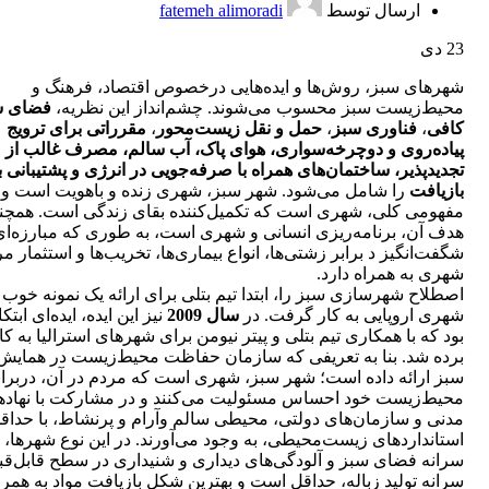
ارسال توسط
fatemeh alimoradi
23
دی
شهرهای سبز، روش‌ها و ایده‌هایی درخصوص اقتصاد، فرهنگ و
محیط‌زیست سبز محسوب می‌شوند. چشم‌انداز این نظریه،
فضای س
کافی
،
فناوری سبز
،
حمل و نقل زیست‌محور
،
مقرراتی برای ترویج
پیاده‌روی و دوچرخه‌سواری، هوای پاک، آب سالم، مصرف غالب از م
تجدید‌پذیر، ساختمان‌های همراه با صرفه‌جویی در انرژی و پشتیبانی 
بازیافت
را شامل می‌شود. شهر سبز، شهری زنده و باهویت است و 
مفهومی کلی، شهری است که تکمیل‌کننده بقای زندگی است. همچن
هدف آن، برنامه‌ریزی انسانی و شهری است، به طوری که مبارزه‌ای
شگفت‌انگیز د برابر زشتی‌ها، انواع بیماری‌ها، تخریب‌ها و استثمار مر
شهری به همراه دارد.
اصطلاح شهرسازی سبز را، ابتدا تیم بتلی برای ارائه یک نمونه خوب
شهری اروپایی به کار گرفت. در
سال 2009
نیز این ایده، ایده‌ای ابتک
بود که با همکاری تیم بتلی و پیتر نیومن برای شهرهای استرالیا به کا
برده شد. بنا به تعریفی که سازمان حفاظت محیط‌زیست در همایش
سبز ارائه داده است؛ شهر سبز، شهری است که مردم در آن، دربراب
محیط‌زیست خود احساس مسئولیت می‌کنند و در مشارکت با نهاده
مدنی و سازمان‌های دولتی، محیطی سالم وآرام و پرنشاط، با حداق
استانداردهای زیست‌محیطی، به وجود می‌آورند. در این نوع شهرها،
سرانه فضای سبز و آلودگی‌های دیداری و شنیداری در سطح قابل‌قب
سرانه تولید زباله، حداقل است و بهترین شکل بازیافت مواد به همرا