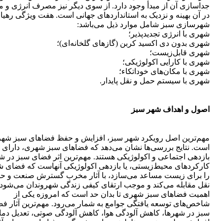
جداسازی آن از مبدأ وجود دارد. از سوی دیگر نیز مصرف انرژی و مو
در آن بهینه و نزدیک به استانداردهای جهانی است. هفت ویژگی رهی
شهرسازی سبز شامل موارد ذیل می‌باشد:
شهری با انرژی تجدید‌پذیر؛
شهری بدون دی اکسید کربن (گازهای گلخانه‌ای)؛
شهری قابل‌زیست؛
شهری با کارایی اکولوژیکی؛
شهری با مکان‌های خوداتکاء؛
شهری با سیستم حمل و نقل پایدار.
اصول و اهداف شهر سبز
مهم‌ترین اصل رویکرد شهر سبز، افزایش و حفظ فضاهای سبز شه
است. نتایج بررسی‌ها نشان می‌دهد که فضاهای سبز شهری، دارای
بازدهی اجتماعی و اکولوژیکی هستند. مهم‌ترین اثر فضای سبز در ش
کارکردهای محیط‌زیستی، یا بازدهی اکولوژیکی آنهاست که فضای ش
را برای زیست مساعد می‌سازد، با آثار مخرب گسترش صنعت و ح
نقل مقابله می‌کند و موجب ارتقای کیفی زندگی شهروندان می‌شود.
اهمیت فضاهای سبز شهری تا بدان حد است که امروزه یکی از
شاخص‌های توسعه یافتگی جوامع به شمار می‌رود. مهم‌ترین آثار ف
سبز در شهرها، کاهش آلودگی هوا، کاهش آلودگی صوتی، تعدیل دما،