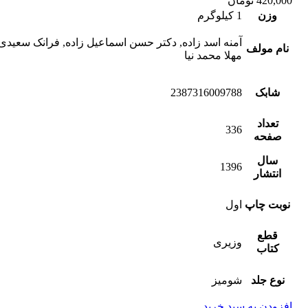
420,000
تومان
وزن
1 کیلوگرم
آمنه اسد زاده, دکتر حسن اسماعیل زاده, فرانک سعیدی 
نام مولف
مهلا محمد نیا
شابک
2387316009788
تعداد
336
صفحه
سال
1396
انتشار
نوبت چاپ
اول
قطع
وزیری
کتاب
نوع جلد
شومیز
افزودن به سبد خرید