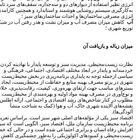
انرژی نظیر استفاده از دیوارهای دو و سه‌جداره، سقف‌های سرد تا
به‌کارگیری سیستم روشنایی هوشمند و استاندارد و همچنین کارامد
انرژی مصرفی ساختمان‌ها و احداث ساختمان‌های سبز ؛
آب
کاهش میزان مصرف آب و میزان نشت و هدر رفتن آب در شبک
توزیع شهری ؛
میزان زباله و بازیافت آن
نظارت زیست‌محیطی، مدیریت سبز و توسعه پایدار با نهادینه کردن 
خردمندانه و پایدار در ابعاد مختلف اقتصادی، اجتماعی، فرهنگی و
سیاسی ازجمله توجه به پایداری برنامه‌ریزی در بخش محیط‌زیست
شهری در پرتو مصرف بهینه منابع و حفاظت از محیط‌زیست، ایجاد
بسترهای مناسب جهت ارتقای بهره‌وری، کیفیت، رقابت‌پذیری، خلا
و نوع‌آوری در مصرف بهینه مواد اولیه و بهره‌مندی از محیط‌زیست
مطلوب در کنار شاخص‌های رشد اقتصادی و اجتماعی، ارائه اطلس
نقشه‌های آلاینده شهری خاک، آب و هوا (کمک به شناخت منشأ
آلودگی‌ها).
اقتصاد سبز یکی از مؤلفه‌های اصلی شهر سبز است. براساس تعری
برنامه محیط‌زیست سازمان ملل، اقتصاد سبز، الگویی است که س
افزایش رفاه انسان و برابری اجتماعی شده است و در حالی که خ
زیست‌محیطی و کمبودهای اکولوژیکی را به‌طور چشمگیری کاهش