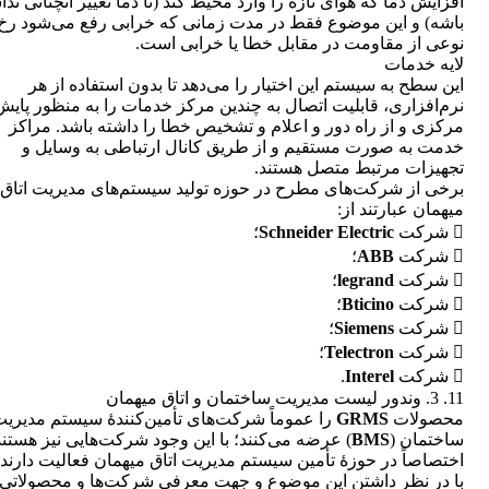
افزایش دما که هوای تازه را وارد محیط کند (تا دما تغییر آنچنانی ندا
باشه) و این موضوع فقط در مدت زمانی که خرابی رفع می‌شود رخ 
نوعی از مقاومت در مقابل خطا یا خرابی است.
لایه خدمات
این سطح به سیستم این اختیار را می‌دهد تا بدون استفاده از هر
نرم‌افزاری، قابلیت اتصال به چندین مرکز خدمات را به منظور پایش
مرکزی و از راه دور و اعلام و تشخیص خطا را داشته باشد. مراکز
خدمت به صورت مستقیم و از طریق کانال ارتباطی به وسایل و
تجهیزات مرتبط متصل هستند.
برخی از شرکت‌های مطرح در حوزه تولید سیستم‌های مدیریت اتاق
میهمان عبارتند از:
 شرکت
Schneider Electric
؛
 شرکت
ABB
؛
 شرکت
legrand
؛
 شرکت
Bticino
؛
 شرکت
Siemens
؛
 شرکت
Telectron
؛
 شرکت
Interel
.
11. 3. وندور لیست مدیریت ساختمان و اتاق میهمان
محصولات
GRMS
را عموماً شرکت‌های تأمین‌کنندۀ سیستم مدیری
ساختمان (
BMS
) عرضه می‌کنند؛ با این وجود شرکت‌هایی نیز هستند
اختصاصاً در حوزۀ تأمین سیستم مدیریت اتاق میهمان فعالیت دارند.
با در نظر داشتن این موضوع و جهت معرفی شرکت‌ها و محصولاتی 