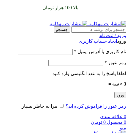
سفارشات خود را برای
بالا 100 هزار تومان
را با پیک رایگان تجربه
کنید
جستجو
ورود / ثبت نام
ورود
ایجاد حساب کاربری
نام کاربری یا آدرس ایمیل
*
رمز عبور
*
لطفا پاسخ را به عدد انگلیسی وارد کنید:
3 × سه =
ورود
رمز عبور را فراموش کرده اید؟
مرا به خاطر بسپار
0
علاقه مندی
0
محصول
0
تومان
منو