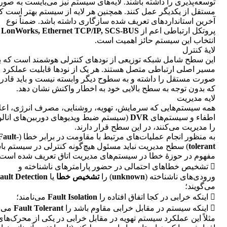
توسعه‌پذیری را داشته باشند. لایه‌های سیستم نیز می‌بایست به صو
مستقل از یکدیگر عمل کنند. همچنین هر لایه از سیستم بهتر است که
آخرین استانداردهای تعریف شده سازگاری داشته باشد. ضمناً نوع
پروتکل ارتباطی اعم از
TCP/IP, SCS-BUS
LonWorks, Ethernet
د
انتخاب این سیستم حائز اهمیت است.
لایۀ کنترل
این سطح شامل شبکه توزیعی از نودهای کنترلی هوشمند است که ب
مسیر اصلی ارتباطی متصل هستند. هر یک از نودها قابلیت عملکرد ب
صورت مستقل را داشته و به سطوح دیگر وابسته نیست و باید قادر 
که بدون توجه به سطح بالایی خود به اخطار واکنش نشان دهد.
لایه مدیریت
همه سیستم‌هایی که سرمایش، تهویه، روشنایی، مصرف انرژی، اعل
اطفاء و سیستم‌های
DVR
(سیستم ضبط ویدیوهای دوربین‌های انال
را مدیریت می‌کنند، در این سطح قرار دارند.
به منظور انجام عملیات‌های مرتبط با مقاومت در برابر خطا (
Fault-
tolerant
مفهوم در حوزۀ خطا در سیستم‌های مدیریت اتاق تعریف شده است:
 تشخیص خطاهای احتمالی در حضور پارامترهای ناشناخته و
ورودی‌های ناشناخته (
unknown
) را
تشخیص خطا
یا
ault Detection
می‌گویند؛
 اینکه خرابی در کجا اتفاق افتاده را
Fault Isolation
می‌نامند؛
 اینکه سیستم در مقابل خرابی مقاوم باشد را
Fault Tolerant
می‌ن
مثلاً این عملکرد سیستم تهویه در مقابل خرابی در یکی از محرک‌های