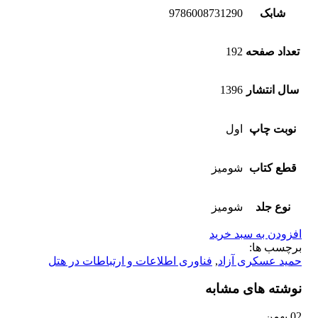
شابک
9786008731290
تعداد صفحه
192
سال انتشار
1396
نوبت چاپ
اول
قطع کتاب
شومیز
نوع جلد
شومیز
افزودن به سبد خرید
برچسب ها:
حمید عسکری آزاد
,
فناوری اطلاعات و ارتباطات در هتل
نوشته های مشابه
02
بهمن