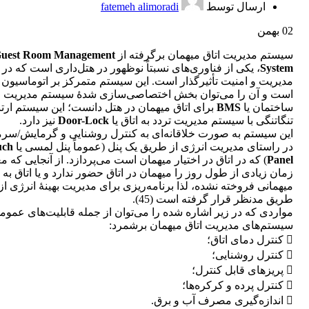
ارسال توسط
fatemeh alimoradi
02
بهمن
سیستم مدیریت اتاق میهمان برگرفته از
uest Room Management
System
، یکی از فناوری‌های نسبتاً نوظهور در هتل‌داری است که در ب
مدیریت و امنیت تأثیرگذار است. این سیستم متمرکز بر اتوماسیون ا
است و آن را می‌توان بخش اختصاصی‌سازی شدۀ سیستم مدیریت
ساختمان یا
BMS
برای اتاق میهمان در هتل دانست؛ این سیستم ارت
تنگاتنگی با سیستم مدیریت تردد به اتاق یا
Door-Lock
نیز دارد.
این سیستم به صورت خلاقانه‌‌ای به کنترل روشنایی و گرمایش/سر
در راستای مدیریت انرژی از طریق یک پنل (عموماً پنل لمسی یا
uch
Panel
) که در اتاق در اختیار میهمان است می‌پردازد. از آنجایی که معم
زمان زیادی از طول روز را میهمان در اتاق حضور ندارد و یا اتاق به
میهمانی فروخته نشده، لذا برنامه‌ریزی برای مدیریت بهینۀ انرژی از 
طریق مدنظر قرار گرفته است (45).
مواردی که در زیر اشاره شده را می‌توان از جمله قابلیت‌های عموم
سیستم‌های مدیریت اتاق میهمان برشمرد:
 کنترل دمای اتاق؛
 کنترل روشنایی؛
 پریزهای قابل کنترل؛
 کنترل پرده و کرکره‌ها؛
 اندازه‌گیری مصرف آب و برق.