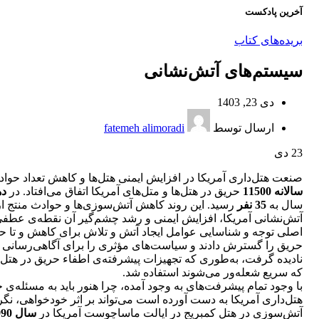
آخرین پادکست
بریده‌های کتاب
سیستم‌های آتش‌نشانی
دی 23, 1403
ارسال توسط
fatemeh alimoradi
23
دی
صنعت هتل‌داری آمریکا در افزایش ایمنی هتل‌ها و کاهش تعداد حو
سالانه 11500
حریق در هتل‌ها و متل‌های آمریکا اتفاق می‌افتاد. در
دهه
سال به
35 نفر
رسید. این روند کاهش آتش‌سوزی‌ها و حوادث منتج از
آتش‌نشانی آمریکا، افزایش ایمنی و رشد چشم‌گیر آن نقطه‌ی عط
اصلی توجه و شناسایی عوامل ایجاد آتش و تلاش برای کاهش و تا ح
حریق را گسترش دادند و سیاست‌های مؤثری را برای آگاهی‌رسانی و تخ
نادیده گرفت، به‌طوری که تجهیزات پیشرفته‌ی اطفاء حریق در هتل‌
که سریع شعله‌ور می‌شوند استفاده شد.
با وجود تمام پیشرفت‌های به وجود آمده، چرا هنور باید به مسئله‌ی
هتل‌داری آمریکا به دست آورده است می‌تواند بر اثر خودخواهی، نگ
آتش‌سوزی در هتل کمبریج در ایالت ماساچوست آمریکا در
سال 1990