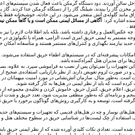
کیلوگرمی گاز پروپان را به داخل سالن آوردند. دود دستگاه گرمکن باعث فعال شدن سیستم‌
 مخزن گاز را ببندند، شیلنگ گاز را از دستگاه گرمکن جدا کردند. گاز 
اق مانند گلوله‌ی آتش منفجر می‌شود. در این حادثه، خوشبختانه فقط یک
سنده اشاره کرد:
آگاهی از مسائل ایمنی ممکن است و یا گاهاً ممکن 
دند
.
ه چه عکس‌العمل و رفتاری داشته باشد، بلکه باید اطلاعات لازم را نیز 
وجه مستمر به ایمنی حریق امری است الزامی، همراه با تکنولوژی در 
 جدید نیازمند نگهداری و کنترل‌های مستمر هستند و متأسفانه امکان خ
کانات پیشرفته‌ای که در سیستم‌های اطفاء حریق استفاده می‌شوند، می
‌ها برای مدیران هتل گمراه‌کننده باشد.
این تجهیزات را نمی‌توان پس از نصب به فراموشی سپرد. به علاوه، بسیا
و در صورت لزوم تعویض دارند. از نظر بازاریابی، استفاده‌ی صحیح از 
یت است. به‌طور مثال، سازمان آتش‌نشانی در مورد امنیت میهمانان در 
 کرده است که باید از نظر ایمنی در هتل‌ها به کار گرفته شوند.
حریق، اعلام حریق، کنترل حریق، خاموش کردن و تخلیه‌ی مجموعه از 
منسجم و برنامه‌ای که به‌طور منطقی مدیریت شود، تعدد حریق و شدت آن
رفته است، توسعه و به کارگیری روش‌های گوناگون برخورد با حریق ت
ر هتل‌های نوساز و چه در هتل‌های قدیمی که تجهیزات و سیستم‌های جدی
ی، استفاده از چک لیست‌ها در شناسایی حریق در سطوح مختلف هتل و ب
ده است، تعدادی نکات کلیدی آورده شده که از نظر ایمنی حریق باید در
شوند تا بدین وسیله بتوان اصول ایمنی را رعایت کرده و برقرار نگاه د