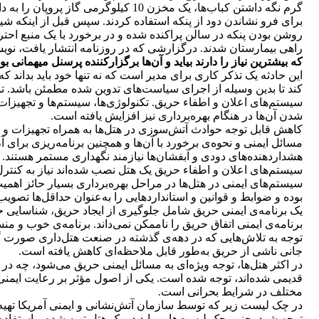
گرم نگه داشتن کباب‌ها، یک مخزن 10 
برای فرو نشاندن دود از پنکه استفاده کردند. سپس قبل از اینکه شیر
روشن بودن پنکه در سالن پراکنده شده و در برخورد با یک منبع احتر
راهی بیمارستان شدند. درگزارشی که در روزنامه انتشار یافت، نوی
که بیشترین نیاز را دارند بیاید و آن‌ها برگزارکننده پرسنل میهمانی بو
این حادثه یک تذکر کاری برای مدیر است که نه تنها خود باید بداند ک
کند تا بدین وسیله از اجرای سیاست‌های تدوین شده مطمئن باشد. ت
سیستم‌های اعلان و اطفاء حریق. تکنولوژی‌ها، سیستم‌ها و تجهیزات
شدن آن‌ها در هنگام بهره‌برداری نیز افزایش یافته است.
کاهش قابل توجه حوادث آتش‌سوزی در هتل‌ها به همراه تجهیزات و ام
مسائل ایمنی و نحوه‌ی برخورد با آن‌ها و همچنین برنامه‌ریزی برای آن
هشداردهنده‌های دودی و آبفشان‌ها نیازمند نگهداری مستمر هستند. 
سیستم‌های اعلان و اطفاء حریق یک هتل نصب شده‌اند نیاز به کنترل 
سیستم‌های ایمنی در هتل‌ها در مراحل بهره‌برداری بسیار حائز اهم
بوده و ضوابط و قوانین و استانداردهایی را به‌عنوان حداقل‌ها تصویب
یک برنامه‌ی ایمنی حریق شامل جلوگیری از ایجاد حریق، شناسایی 
برنامه‌ی ایمنی اتفاق حریق را ناممکن نمی‌داند. برنامه‌ی خوب و 
توجه به تلاش‌هایی که در دهه‌ی گذشته در صنعت هتل‌داری صورت گ
جانی ناشی از حریق به‌طور قابل ملاحظه‌ای کاهش یافته است.
در اکثر هتل‌ها، توجه ویژه‌ای به مسائل ایمنی حریق می‌شود، چه د
قدیمی شده‌اند، توجه شده است. یکی از اصول مؤثر بر رعایت ایمن
مختلف در شرایط بحرانی است.
در چک لیست زیر که توسط سازمان آتش‌نشانی و ایمنی آمریکا تهیه ش
توجه شود. چنین چک لیست‌هایی باید در یک هتل تهیه شده و استفاده 