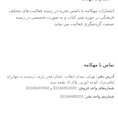
انتشارات مهکامه با داشتن تجربه در زمینه فعالیت های مختلف
فرهنگی در حوزه نشر کتاب و به صورت تخصصی در زمینه
صنعت گردشگری فعالیت می نماید.
لینک های سریع
درباره ما
تماس با ما
فروشگاه
تماس با مهکامه
آدرس دفتر:
تهران، میدان انقلاب، خیابان فخر رازی، نرسیده به چهارراه
لبافی‌نژاد، کوچه انوری، پلاک 8، طبقه دوم
شماره‌های واحد فروش:
02166961509 و 02166497050
شماره‌‌ی واحد نشر:
02166488203
کلیه حقوق این وب سایت متعلق به انتشارات مهکامه می باشد.