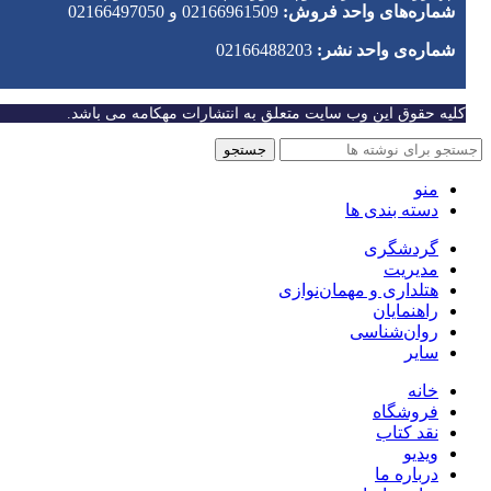
شماره‌های واحد فروش:
02166961509 و 02166497050
شماره‌‌ی واحد نشر:
02166488203
کلیه حقوق این وب سایت متعلق به انتشارات مهکامه می باشد.
جستجو
منو
دسته بندی ها
گردشگری
مدیریت
هتلداری و مهمان‌نوازی
راهنمایان
روان‌شناسی
سایر
خانه
فروشگاه
نقد کتاب
ویدیو
درباره‌ ما