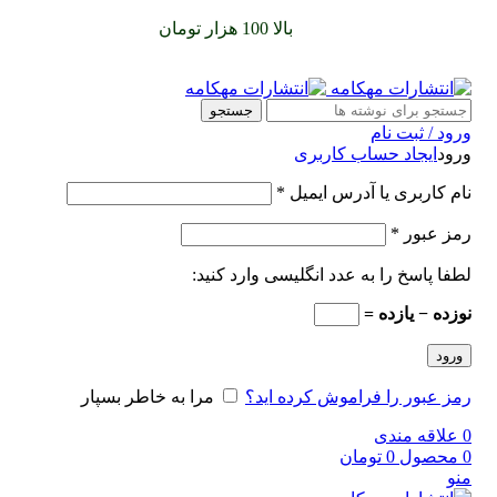
سفارشات خود را برای
بالا 100 هزار تومان
را با پیک رایگان تجربه
کنید
جستجو
ورود / ثبت نام
ورود
ایجاد حساب کاربری
نام کاربری یا آدرس ایمیل
*
رمز عبور
*
لطفا پاسخ را به عدد انگلیسی وارد کنید:
نوزده − یازده =
ورود
رمز عبور را فراموش کرده اید؟
مرا به خاطر بسپار
0
علاقه مندی
0
محصول
0
تومان
منو