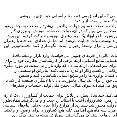
ی که این اتفاق می‌افتد، منابع انسانی حق بازی به روشی
کننده، توانمندساز باشند.
لت و صنعت هستیم. دولت، والدین می‌شود و صنعت به بچۀ نق‌نقو
ی نوظهور می‌بینیم که در آن، دولت، صنعت، آموزش، و نیروی کار
موریس ، ما در ایجاد یک برند رهبری موریس شرکت کردیم. این برند
 برند توسط دولت حمایت می‌شد، اما شامل تعدادی مصاحبه با رهبران
ی را برای توسعۀ رهبران آینده، الگو‌سازی کنند. نخست‌وزیر، این
مات مالی در آفریقای جنوبی می‌خواست وارد بازار توسعه‌نیافتۀ
اهنمایی منابع انسانی، آن‌ها برخی از کارشناسان نظارتی خود را برای
رای شرکت‌هایی ارائه می‌داد که وارد بازار می‌شدند. در مورد دیگری
امل از کسب‌و‌کار او قدردانی نمی‌کنند. بنابراین او نشستی را
کنند تا نوآوری‌ها را در منابع انسانی شناسایی کنند و سپس
 خود را برای یک سال مأموریت داد تا با لابیگران صنعت کار کند تا
ویق می‌کنند (به‌عنوان مثال، انجمن ملی تولید، جلسات و سفرهای
ی‌کند. چند سال پیش، در تلاش برای حمایت از کشاورزان، یک ادارۀ
قایسه با 70 درصد قبلی وام بگیرند. حتی با افزایش ارزش زمین، کشاورزان اغلب با استاندارد جدید وام می‌گرفتند. همان‌طور
دولت مجبور شد بسیاری از مزارع را تا حدی به‌دلیل پیام‌های سیاسی
 مدت سه ماه هیچ اقدامی علیه هیچ کشاورزی برای وصول وام نکند.
به جای آن، کارشناسان وام، هر هفته با کشاورزانی که در وضعیت مالی بدی بودند ملاقات می‌کردند و داده‌های مربوط به وام و عملکرد آن را با آن‌ها به اشتراک می‌گذاشتند. پس‌از 12 هفته به‌اشتراک‌گذاری