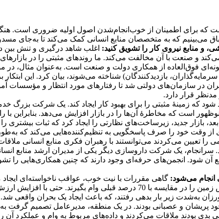
ست که برای اطمینان از خوب‌انجام‌شدن اصول اولیه ضروری است. هنگام
اق می‌بینیم که به متخصصان منابع انسانی کمک می‌کند تا به‌جای مسدود‌
 و منابع نیروی کار را تشویق کنید:
اغلب شاهد درگیری و تنش بین دو
می‌کند و صنعت با آن مخالفت می‌کند. ما روندهای مثبتی را در بازارها
نمونه‌ای فوق‌العاده از همکاری دولت و صنعت است. به‌عنوان مثال، در 
مایه‌گذاران، بازدیدکنندگان) شناخته می‌شوند، بیان کرد. این ابتکار
 در سازمان‌های دولتی شد تا رفتارهای مورد انتظار و مؤسسات آموزش
مدنظر قرار دارد.
د شود که زمینۀ مثبتی را برای بهبود کار ایجاد کند. یک شرکت بزرگ خد
وظهور است که مخاطرۀ آن‌ها را در بازار افزایش می‌دهد. بنابراین با ر
، بازار جدید، زیرساخت‌های نظارتی را ایجاد کرد که ثبات بیشتری را ب
ی از وقت خود را صرف پاسخگویی به تنظیم‌کننده‌هایی می‌کند که به‌طور‌ک
 را تعیین می‌کردند می‌توانستند با رهبران فکری منابع انسانی ملاقات 
ند. سرانجام، یک شرکت داروسازی دیگر یکی از مدیران ارشد منابع انسانی
نع آن شود. انجمن‌های حرفه‌ای وجود دارند که چنین همکاری‌هایی را تش
انجام می‌شود:
گاهی مقررات با نیت خوب، عواقب ناخواسته‌ای ایجاد م
دولتی مسئول اعتبار مزرعه به کشاورزان اجازه داد تا 90 درصد ارزش زمین را در م
زان به‌شدت زیر بار بدهی رفتند، که باعث ایجاد یک بحران واقعی شد. 
ود پریشان و عصبانی بودند. در یک منطقه، مدیرعامل تصمیم گرفت به