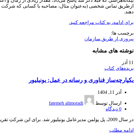
بیگانه‌هراسی که قبلاً ذکر شد پاسخ می‌داد، مقدار زیادی از زمان و
از‌طریق تماس شخصی (به‌عنوان مثال، مصاحبه با کسانی که شرکت را ت
دهند.
برای ادامه، به کتاب مراجعه کنید.
برچسب ها:
پیروزی از طریق سازمان
نوشته های مشابه
11
آذر
بریده‌های کتاب
یکپارچه‌ساز فناوری و رسانه در عمل: یونیلیور
آذر 11, 1404
ارسال توسط
fatemeh alimoradi
0
دیدگاه
در سال 2009، پل پولمن مدیرعامل یونیلیور شد. برای این شرکتِ تقریباً 130‌ساله، او یک غریبۀ نسبی بود که در...
ادامه مطلب