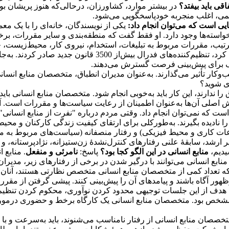
اقی باید بیفتد؟
در بیشتر موارد، کشاورزان، در‌حالی‌که هنوز پریشان بودن
سمی، اغلب منجربه خودپاسخگویی می‌شود.
ایی است که می‌توان انجام داد:
یکی از نویسندگان، خانه‌ای را با یک 
ته‌ها وجود دارد. او فقط گفت که منطقه‌بندی و سایر مقررات، برخی از
ترتیب، مقررات مربوط به تبلیغات، استخدام، نیروی کار، محیط‌زیست، 
سال 2013، در‌حالی‌که کنگره ایالات متحده کمتر از 60 لایحه را 
رهنگ برای پیش‌بینی فرصت گسترش می‌دهند.
ب‌و‌کار تأثیر می‌گذارند. به‌عنوان مدیران انطباق، متخصصان منابع انسانی
ری شوید؟
را ندارند، این کار باید به‌خوبی انجام شود. متخصصان منابع انسانی باید 
ش اصلی آن‌ها به‌عنوان اطمینان از رعایت سیاست‌ها و مقررات است. آن
ت که نمی‌توان انجام داد. وقتی مردم درباره "نفرت از منابع انسانی" می
را نادیده بگیرند. به‌طور‌کلی برای ارتقای کیفیت زندگی کارکنان و مح
عات کاری و محیط فیزیکی) و رفتار منصفانه (سیاست‌های مربوط به مر
ر ارشد، سابقۀ علنی رفتارهای کنترل‌نشدۀ زن‌ستیزانه، نژادپرستانه،
یدیم،
منابع انسانی در این الگو کجا بود؟
پاسخ:
نامرئی و منفعل
. منابع 
بع انسانی می‌توانند با درگیر شدن در برخی از رفتارهای زیر، مدیران
که تعداد کمی از متخصصان منابع انسانی متخصص نظارتی هستند، آنان 
ظهور آگاه باشند و پیامدهای آن را پیش‌بینی کنند. پیشی گرفتن از مقر
هدف از این جلسات توجیهی محدود کردن نوآوری، محکوم کردن تنظیم‌کنن
مشخص بود. متخصصان منابع انسانی یک کارگاه برخط و حضوری درمورد رف
صصان منابع انسانی از رفتار نامناسب می‌شنوند، باید به‌سرعت و با د