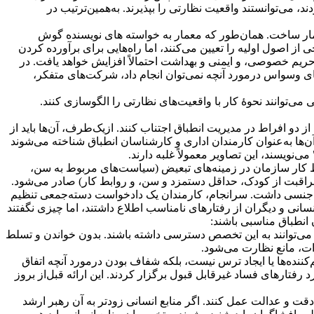
د، می‌توانستند واقعیت نظارتی را بپذیرند. به‌همین‌ترتیب در
معمار ساخت. همان‌طور که معمار به خواسته های نویسنده گوش
 اصول اولیه را تعیین می‌کنند، اما راه‌هایی برای برآورده کردن
حریم خصوصی، و ایمنی و بهداشت احتمالاً افزایش خواهد یافت. در
تصویب کرد، تنظیم‌کننده‌های فدرال بیش‌از 3500 قانون جدید صادر کردند. به‌جای وسواس درمورد آنچه نمی‌توان انجام داد، شرکت‌های متفکر،
 می‌توانند نحوۀ کار با واقعیت‌های نظارتی را الگو‌سازی کنند.
از دو افراط در مدیریت انطباق اجتناب کنند. از‌یک‌طرف، آن‌ها باید از
‌ها به‌عنوان کارمندان اداری و کارشناسان انطباق شناخته می‌شوند
‌نویسند، این تصاویر معمولاً غلبه دارند.
یط کار سازمان در ‌زمینه‌های تبعیض (سیاست‌های مربوط به سن،
اقبت از کودک، حداقل دستمزد و سن، و روابط کار) صادر می‌شود.
 و جنسی داشت. سرانجام، کارمندان یک دادخواست دسته‌جمعی تنظیم
انسانی و دیگران از رفتارهای نامناسب اطلاع داشتند، اما چیزی نگفتند
 انطباق مناسبی باشند:
می‌توانند به این تخصص دسترسی داشته باشند. بدون خواندن و تسلط
رات، مانع نظارت می‌شود.
ده‌ها یا ایجاد ترس نیست، بلکه شفاف بودن درمورد آنچه اتفاق
تارهای فساد غیرقابل قبول برگزار کردند. این ارائه قبل‌از بروز
قت و عدالت عمل کنند. اگر منابع انسانی زودتر به آن رهبر ارشد