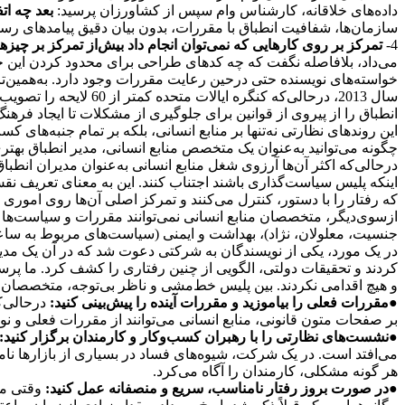
داده‌های خلاقانه، کارشناس وام سپس ‌از کشاورزان پرسید:
بعد چه اتف
سازمان‌ها، شفافیت انطباق با مقررات، بدون بیان دقیق پیامدهای ر
4-
تمرکز بر روی کارهایی که نمی‌توان انجام داد بیش‌از تمرکز بر چیزه
می‌داد، بلافاصله نگفت که چه کدهای طراحی برای محدود کردن این خواس
خواسته‌های نویسنده حتی در‌حین رعایت مقررات وجود دارد. به‌همین‌
انطباق را از پیروی از قوانین برای جلوگیری از مشکلات تا ایجاد ف
این روندهای نظارتی نه‌تنها بر منابع انسانی، بلکه بر تمام جنبه‌های کس
چگونه می‌توانید به‌عنوان یک متخصص منابع انسانی، مدیر انطباق بهت
در‌حالی‌که اکثر آن‌ها آرزوی شغل منابع انسانی به‌عنوان مدیران انطباق 
اینکه پلیس سیاست‌گذاری باشند اجتناب کنند. این به معنای تعریف نق
که رفتار را با دستور، کنترل می‌کنند و تمرکز اصلی آن‌ها روی اموری اس
از‌سوی‌دیگر، متخصصان منابع انسانی نمی‌توانند مقررات و سیاست‌ها 
جنسیت، معلولان، نژاد)، بهداشت و ایمنی (سیاست‌های مربوط به سا
در یک مورد، یکی از نویسندگان به شرکتی دعوت شد که در آن یک مدی
کردند و تحقیقات دولتی، الگویی از چنین رفتاری را کشف کرد. ما پرس
و هیچ اقدامی نکردند. بین پلیس خط‌مشی و ناظر بی‌توجه، متخصصان منا
●
مقررات فعلی را بیاموزید و مقررات آینده را پیش‌بینی کنید:
در‌حالی‌
بر صفحات متون قانونی، منابع انسانی می‌توانند از مقررات فعلی و نو
●
نشست‌های نظارتی را با رهبران کسب‌و‌کار و کارمندان برگزار کنید:
می‌افتد است. در یک شرکت، شیوه‌های فساد در بسیاری از بازارها نا
هر گونه مشکلی، کارمندان را آگاه می‌کرد.
●
در صورت بروز رفتار نامناسب، سریع و منصفانه عمل کنید:
وقتی متخ