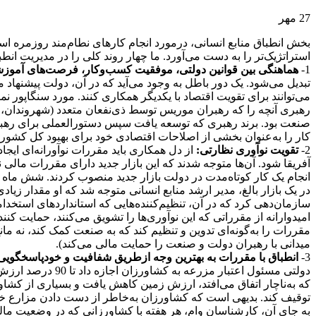
27
مهر
بخش انطباق منابع انسانی، درمورد انجام کارهای نطام‌مند روزمره ا
استراتژیک‌تر را به دست می‌آورد. ما چهار روند کلی را در مدیریت انطب
1-
هماهنگی بین قوانین دولتی، موفقیت کسب‌وکار، فرصت‌های آموزشی،
تبدیل می‌شود. یک دور باطل به وجود می‌آید که در آن، دولت پیشنهاد 
می‌توانند برای تقویت اقتصاد با یکدیگر همکاری کنند. مورد سنگاپور 
رهبری آنچه را که رهبران موریس توسط ذی‌نفعان متعدد (شهروندان، سر
صنعت بود. برند رهبری که توسعه یافت سپس دستورالعملی برای رهبران
کار را به‌عنوان بخشی از اصلاحات اقتصادی خود برای بهبود کل کشور 
2-
تقویت نوآوری نظارتی:
از دل همکاری باید مقررات نوآورانه‌ای ایجا
آفریقا شود. آن‌ها متوجه شدند که این بازار جدید دارای مقررات مالی ن
انجام یک کار کوتاه‌مدت در دولت بازار جدید منصوب کردند. شش ماه بعد
در یک بازار بالغ، مدیر ارشد منابع انسانی متوجه شد که او مقدار زیاد
سازمان‌دهی کرد که در آن، تنظیم‌کننده‌هایی که استانداردهای استخدامی
امیدوارانه از مقرراتی که این نوآوری‌ها را تشویق می‌کنند، حمایت کن
مقررات را به‌گونه‌ای تدوین و تنظیم کند که به صنعت کمک کند، نه ما
میدانی با رهبران دولت و صنعت را حمایت مالی می‌کند).
3-
انطباق با مقررات به بهترین وجه از‌طریق شفافیت و خودپاسخگویی 
که به‌ناچار اتفاق می‌افتد، ارزش زمین کاهش یافت و بسیاری از کشاور
توقیف کند. بدیهی است که کشاورزان به‌خاطر از دست دادن مزارع خ