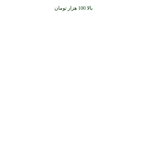
سفارشات خود را برای
بالا 100 هزار تومان
را با پیک رایگان تجربه کنید