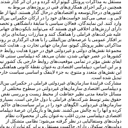
مستقل به مذاکرات پروتکل کیوتو ارائه کرده و در آن اثر گذار شدند. آ
همچنین درگیر اجرای همکاری‌های فني در پروژه‌های مربوط به
کشورهای درحال‌توسعه و اقتصادهای درحال گذار هستند. اینها از ط
لابی و... سعی می‌کنند خواست‌های خود را در ارکان حکمرانی بین‌ال
وارد کنند. این نمایندگان، فعالان سیاسی با سابقۀ دانشگاهی و تخ
دارای ارزش‌های اخلاقی قوی هستند که می‌توانند بایکوت‌های جهانی
علیه شرکت‌های فراملی را هماهنگ کنند و مبارزات رسانه‏‌ای برای ن
بر افکار عمومی یا عرصه‌های بین‌المللی را با هدف اثرگذاری بر رون
مذاکراتی نظیر پروتکل کیوتو، سازمان جهانی تجارت و... هدایت کنند
مجموعۀ نقش‌های دولتی و غیردولتی فوق در حوزۀ هدایت روابط خ
کشورها در عصر جهانی شدن، نشان می‌دهد که دیپلماسی سنتی قاد
ایفای نقش مؤثر در تمامی موقعیت‌های روابط خارجی یک کشور ن
و بر این اساس، دیپلماسی اقتصادی به‌عنوان نقطۀ کانونی هماهنگی
این نقش‌های متعدد و متنوع، به ‌جزء لاینفک و اساسی سیاست خار
تبدیل شده است.
مشارکت فزایندۀ سازمان‏‌های غیردولتی فراملی در حکمرانی بین‌ال
و دیپلماسی اقتصادی سازمان‌های غیردولتی در سطوح مختلفی از
مسائل جامعۀ مدنی نظیر حفاظت از محیط ‌زیست و بررسی نقض
حقوق بشر توسط شرکت‌های فراملی یا دول خارجی است. بسیاری 
سازمان‌های غیردولتی، الگوهای خود را در برابر سیاست‌های حاکم ا
کرده و آنها را به چالش می‌کشند. نقش‌ها و بازیگران عرصۀ دیپلما
اقتصادی دیپلماسی مدرن اغلب به‌عنوان یکی از محصولات نظام
دولت‌های وستفالیایی در نظر گرفته می‌شود؛ نظامی متشکل از
دولت‌های سکولار، دارای حاکمیت مستقل و برابر که ثبات آن به و