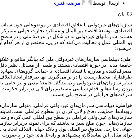
ارسال توسط
مرضیه قنبری
03
آبان
سازمان‌های غیردولتی با علائق اقتصادی بر موضوعاتی چون سیاس
اقتصادی، توسعۀ اقتصاد بین‌الملل و عملکرد تجارت جهانی متمرکز
هستند. سازمان‏های غیردولتی به دو شکل در عرصۀ ملی و در سطح
بین‌المللی عمل و فعالیت می‏‌کنند که در پی، مختصری از هر کدام آو
می‌شود:
ملی:
دیپلماسی سازمان‏‌های غیردولتی ملی که بیانگر منافع و علائ
جامعۀ مدنی در حوزۀ اقتصادی هستند و طیفی از مسائل، نظیر دفاع
مصرف‌کننده و مبارزه با فساد اقتصادی تا حمايت گروه‌های سهام‌دا
طرفداران محیط زیست را در بر می‌گیرند. آن‏ها طرفدار ایجاد ائتلاف 
سایر سازمان‌های غیردولتی و نمایندگان جامعۀ مدنی و نیز حامی به
بردن رسانه‌ها و اقدام سیاسی مستقیم برای لابی در برابر حکومت و
شرکت‌های فراملی در سطح ملی هستند.
فراملی:
دیپلماسی سازمان‌های غیردولتی فراملی، متولی سازمان‌
رویدادها، حمایت، دفاع و لابی کردن در سطوح فراملی است. نمایند
سازمان‏‌های غیردولتی فراملی در سطح بین‌المللی عمل کرده و شا
سازمان‌هایی چون صلح سبز می‌باشند که برای نمونه دربرابر سازما
جهانی تجارت، صندوق بین‌المللی پول و بانک جهانی ائتلاف ایجاد می‌ک
برای مثال، این نمایندگان، پیشنهادها و راه‌حل‌های خود را به‌صورت