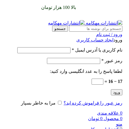
سفارشات خود را برای
بالا 100 هزار تومان
را با پیک رایگان تجربه
کنید
جستجو
ورود / ثبت نام
ورود
ایجاد حساب کاربری
نام کاربری یا آدرس ایمیل
*
رمز عبور
*
لطفا پاسخ را به عدد انگلیسی وارد کنید:
17 − 16 =
ورود
رمز عبور را فراموش کرده اید؟
مرا به خاطر بسپار
0
علاقه مندی
0
محصول
0
تومان
منو