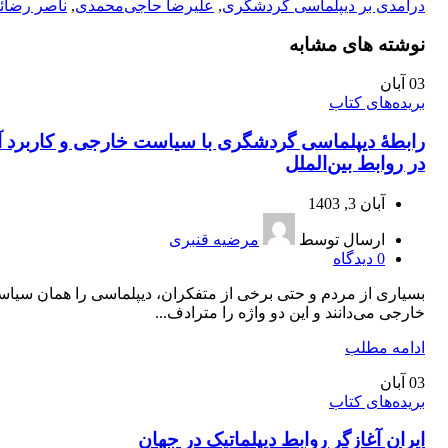
درآمدی بر دیپلماسی گردشگری
,
علیرضا حاجی‌محمدی
,
ناصر رضائ
نوشته های مشابه
03
آبان
بریده‌های کتاب
رابطۀ دیپلماسی گردشگری با سیاست خارجی و کاربرد آ
در روابط بین‌‏الملل
آبان 3, 1403
ارسال توسط
مرضیه قنبری
0
دیدگاه
بسیاری از مردم و حتی برخی از متفکران، دیپلماسی را همان سیا
خارجی می‏‌دانند و این دو واژه را مترادف...
ادامه مطلب
03
آبان
بریده‌های کتاب
ايران آغازگر روابط ديپلماتيک در جهان