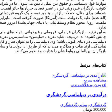
موازنۀ قوا، دیپلماسی و حقوق بین‌الملل تأمین می‌شود. اما در شرای
کنونی، بازیگران غیردولتی نیز در عصر فضای جریان‌ها حائز اهمیت
شده‌اند. برای مثال، حملات یازده سپتامبر توسط یک گروه غیردولتی
(القاعده) علیه یک دولت- ملت (آمریکا) صورت گرفته است. بنابراین
ماهیت اروپا- محور نظام وستفالیایی با دنیای جهانی‌شدۀ امروز همخ
ندارد.
به این ترتیب بازیگران فراملی، فروملی و غیردولتی، دولت‌های ملی 
چالش کشیده‌اند. درنتیجه، شاید تعریف «ملیسن» مناسب‌ترین تعریف
دیپلماسی در دنیای کنونی باشد؛ وی دیپلماسی را به‏‌عنوان ساز و کار
نمایندگی، ارتباطات و مذاکره می‌داند که از طریق آن دولت‌ها و سای
بازیگران بین‌المللی روابط‌شان را هدایت و تنظیم می‌کنند.
کتاب‌های مرتبط
مشاهده سریع
افزودن به علاقه‌مندی
درآمدی بر دیپلماسی گردشگری
گردشگری
,
مبانی گردشگری
300,000
تومان