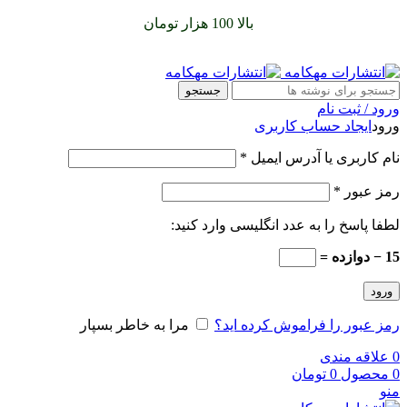
سفارشات خود را برای
بالا 100 هزار تومان
را با پیک رایگان تجربه
کنید
جستجو
ورود / ثبت نام
ورود
ایجاد حساب کاربری
نام کاربری یا آدرس ایمیل
*
رمز عبور
*
لطفا پاسخ را به عدد انگلیسی وارد کنید:
15 − دوازده =
ورود
رمز عبور را فراموش کرده اید؟
مرا به خاطر بسپار
0
علاقه مندی
0
محصول
0
تومان
منو