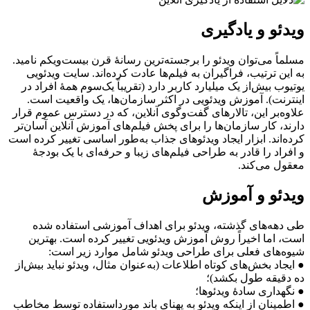
ویدئو و یادگیری
مسلماً می‌توان ویدئو را برجسته‌ترین رسانۀ قرن بیست‌ویکم نامید.
به ‌این ‌ترتیب، فراگیران به فیلم‌ها عادت کرده‌اند. سایت ویدئویی
یوتیوب بیش‌از یک میلیارد کاربر دارد (تقریباً یک‌سوم همۀ افراد در
اینترنت). آموزش ویدئویی در اکثر سازمان‌ها، یک واقعیت است.
علاوه‌بر این، تالار‌‌‌های گفت‌وگوی آنلاین، که در دسترس عموم قرار
دارند، کار سازمان‌ها را برای پخش فیلم‌های آموزش آنلاین آسان‌تر
کرده‌اند. ابزار ایجاد ویدئوهای جذاب به‌طور اساسی تغییر کرده است
و افراد را قادر به طراحی فیلم‌های زیبا و حرفه‌ای با یک بودجۀ
معقول می‌کند.
ویدئو و آموزش
طی دهه‌‌‌های گذشته، ویدئو برای اهداف آموزشی استفاده ‌شده
است، اما اخیراً روش آموزش ویدئویی تغییر کرده است. بهترین
شیوه‌های فعلی برای طراحی ویدئو شامل موارد زیر است:
● ایجاد بخش‌های کوتاه اطلاعات (به‌عنوان ‌مثال، ویدئو نباید بیش‌از
ده دقیقه طول بکشد)؛
● نگهداری سادۀ ویدئوها؛
● اطمینان از اینکه ویدئو به پهنای باند مورداستفاده توسط مخاطب