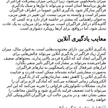
میزان پاسخگویی می‌شود، زیرا ارزیابی میزان پیشرفت فراگیر از
طریق برنامه‌ها آسان است و می‌تواند با نیازها و سبک یادگیری
فراگیر سازگار شود. یادگیری آنلاین عموماً در اطراف فراگیران
متمرکز است و وابسته به مربی نیست. این تغییر در نقش مربی،
به‌عنوان راهنمایی که بیشتر در حاشیه قرار دارد و نه کسی که
گام‌به‌گام درکنار فراگیران است، می‌تواند برای مربیان، به یک عادت
تبدیل شود، اما درواقع، برای آن‌ها رویکرد دشواری است.
معایب یادگیری آنلاین
یادگیری آنلاین نیز، دارای محدودیت‌هایی است. به‌عنوان ‌مثال، میزان
کنترل زیاد فراگیر در یادگیری آنلاین می‌تواند چالش‌هایی برای
فراگیرانی ایجاد کند که انگیزۀ فردی بالایی ندارند. محتواهای ضعیف
طراحی‌شده می‌تواند بر مشارکت فراگیر تأثیر منفی بگذارد.
ابزارهای غیرفعال که برای پاسخگویی به نیازهای فراگیران
به‌صورت سفارشی آماده نشده‌اند ممکن است قدرت و جذابیت
یادگیری آنلاین را کاهش دهند. سازمان‌هایی که از یادگیری
الکترونیکی زمانی استفاده می‌کنند که آمادگی لازم برای آن را
ندارند، مشکلات تکنولوژیکی فراوانی را تجربه می‌کنند که این امر
می‌تواند باعث تضعیف فرایند یادگیری شود و واکنش مخاطب را
منفی نشان دهد، و در بدترین حالت آن، فراگیران الکترونیکی کنار
خواهند رفت.