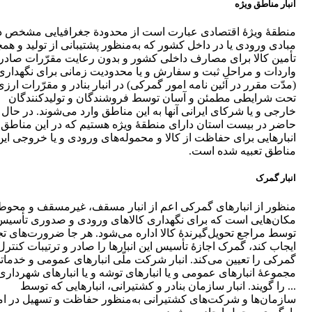
انبار مناطق ویژه
منطقۀ ویژۀ اقتصادی عبارت است از محدودة جغرافیایی مشخص د
مبادی ورودی یا در داخل کشور که به‌منظور پشتیبانی از تولید و هم
تأمین کالا برای مصارف داخلی کشور و بدون رعایت مقرّرات صادر
واردات و مراحل ثبت و سفارش و یا محدودیت زمانی برای نگهداری
(مدّت مقرر در آئین نامه امور گمرکی) در انبار بنادر و مقرّرات ارزی
تحت شرایطی مطمئن و آسان توسط فروشندگان و تولیدکنندگان
خارجی و یا شرکای ایرانی آنها به این مناطق وارد می‌شوند. در حال
حاضر در بیست استان دارای منطقۀ ویژه هستیم که در این مناطق ن
انبارهایی برای حفاظت از کالا و محموله‌های ورودی و یا خروجی این
مناطق تعبیه شده است.
انبار گمرک
منظور از انبارهای گمرکی اعم از انبار مسقف، غیرمسقف و محوط
مکان‌هایی است که برای نگهداری کالاهای ورودی و صدوری تأسیس
توسط مراجع تحویل‌گیرندۀ کالا اداره می‌شود. هر جا ضرورت‌های ت
ایجاب کند، گمرک اجازۀ تأسیس این انبار‌ها را صادر و ترتیبات کنترل
گمرکی را تعیین می‌کند. انبار شرکت ملّی انبارهای عمومی و خدمات
مجموعۀ انبارهای عمومی و یا انبارهای توشه و یا انبارهای شهرداری‌
... را گویند. انبار سازمان بنادر و کشتیرانی، انبارهایی که توسط
سازمان‌ها و شرکت‌های کشتیرانی به‌منظور حفاظت و تسهیل در ام