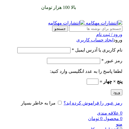
سفارشات خود را برای
بالا 100 هزار تومان
را با پیک رایگان تجربه
کنید
جستجو
ورود / ثبت نام
ورود
ایجاد حساب کاربری
نام کاربری یا آدرس ایمیل
*
رمز عبور
*
لطفا پاسخ را به عدد انگلیسی وارد کنید:
پنج × چهار =
ورود
رمز عبور را فراموش کرده اید؟
مرا به خاطر بسپار
0
علاقه مندی
0
محصول
0
تومان
منو