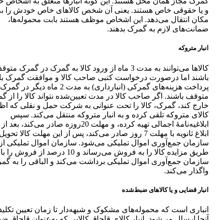
گمرک مجاز همان محل هستند. این گونه انبارها متعلق به اشخاص ح
و یا حقوقی خاص هستند. یعنی آن شخص کالاهای خاص خودش را به
مکان انتقال می‌دهد. این اشخاص موظف هستند بابت محموله‌ها،
ضمانت‌های لازم به گمرک بدهند.
انبار متروکه
کالاها می‌توانند به مدت 3 ماه از ورود کالا به گمرک در گمرک متو
باشند اما درصورت درخواست کتبی صاحب کالا و موافقت گمرک با
پرداخت هزینه‌های گمرکی (انبارداری) به مدت 2 ماه دیگر در گمرک
متوقف باشند. اگر صاحب کالا در مدت تعیین‌شده نتواند کالا را از گ
خارج کند، گمرک، کالا را تحت عنوانی به شرکت حمل و نقلی که اظه
کالای متروکه تلقی کرده و به انبار متروکه منتقل می‌کند. سپس
ابلاغیه‌نامۀ اجمالی تهیه کرده، و مهلت 20روزه صادر می‌کند، بعد
ابلاغ ثانویه با مهلت 7 روز صادر می‌کند، پس از این مهلت کالا تحویل
سازمان جمع‌آوری اموال تملیکی می‌شود. سازمان اموال تملیکی از
طریق مزایده کالا را به فروش می‌رساند و 10 درصد از فروش 
سازمان جمع‌آوری اموال تملیکی برداشت می‌کند و الباقی را به گم
واگذار می‌کند.
انبار قضایی و یا کالاهای ضبط‌شده
انباری است که محموله‌های مشکوک و شبهه‌دار تا زمان تعیین تکلی
آنجا ارسال می‌شود. انبار کالای قاچاق کالایی که به‌عنوان قاچاق ضب