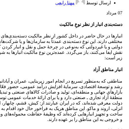
ارسال توسط
مهتا رابعی
07
مرداد
دسته‌بندی انبار از نظر نوعِ مالکیت
انبارها در حال حاضر در داخل کشور از نظر مالکیت دسته‌بندی‌های
مختلفی دارند. این نوع دسته‌بندی عمدتاً به سازمان‌ها و یا شرکت‌ها
دولتی و یا غیر‌دولتی که به‌نوعی در چرخۀ حمل و نقل و انبار کردن کا
نقش ایفا می‌کنند، باز می‌گردد. عمده‌ترین نوع مالکیت انبارها به ش
زیر است:
انبار مناطق آزاد
مناطقی که به‌منظور تسریع در انجام امور زیربنایی، عمران و آبادانی
رشد و توسعۀ اقتصادی، سرمایۀ افزایش درآمد عمومی، حضور فعّا
بازارهای جهانی و منطقه‌ای، تولید و صادرات کالاهای صنعتی و تبدی
منطقۀ آزاد تجاری ـ صنعتی دارد و یا برای ارائۀ خدمات عمومی تو
دولت معرفی شده‌اند، که در ایران عبارتند از: کیش، قشم، چابهار،
انزلی، اروند و ماکو. این مناطق هریک به فراخور حال خود اقدام به
ساخت و تجهیز انبارهایی کرده‌اند که وظیفۀ حفاظت محموله‌های و
و خروجی به این مناطق را بر عهده دارند.