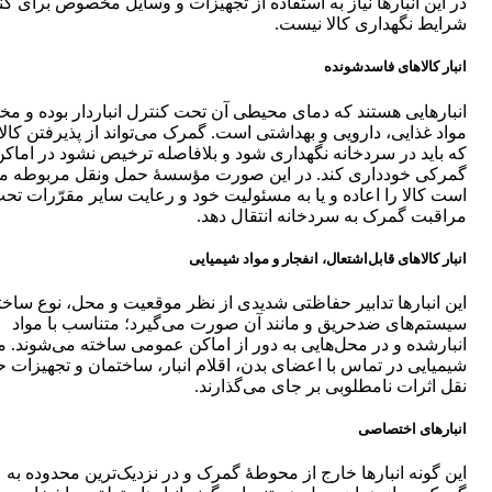
در این انبارها نیاز به استفاده از تجهیزات و وسایل مخصوص برای کن
شرایط نگهداری کالا نیست.
انبار کالاهای فاسدشونده
انبارهایی هستند که دمای محیطی آن تحت کنترل انباردار بوده و م
مواد غذایی، دارویی و بهداشتی است. گمرک می‌تواند از پذیرفتن کالا
که باید در سردخانه نگهداری شود و بلافاصله ترخیص نشود در اماکن
گمرکی خودداری کند. در این صورت مؤسسۀ حمل ونقل مربوطه م
است کالا را اعاده و یا به مسئولیت خود و رعایت سایر مقرّرات تح
مراقبت گمرک به سردخانه انتقال دهد.
انبار کالاهای قابل‌اشتعال، انفجار و مواد شیمیایی
این انبار‌ها تدابیر حفاظتی شدیدی از نظر موقعیت و محل، نوع ساخت
سیستم‌های ضدحریق و مانند آن صورت می‌گیرد؛ متناسب با مواد
انبارشده و در محل‌هایی به دور از اماکن عمومی ساخته می‌شوند. م
شیمیایی در تماس با اعضای بدن، اقلام انبار، ساختمان و تجهیزات 
نقل اثرات نامطلوبی بر جای می‌گذارند.
انبارهای اختصاصی
این گونه انبارها خارج از محوطۀ گمرک و در نزدیک‌ترین محدوده به