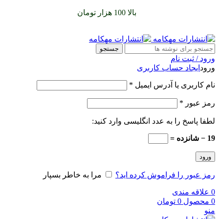
سفارشات خود را برای
بالا 100 هزار تومان
را با پیک رایگان تجربه
کنید
جستجو
ورود / ثبت نام
ورود
ایجاد حساب کاربری
نام کاربری یا آدرس ایمیل
*
رمز عبور
*
لطفا پاسخ را به عدد انگلیسی وارد کنید:
19 − شانزده =
ورود
رمز عبور را فراموش کرده اید؟
مرا به خاطر بسپار
0
علاقه مندی
0
محصول
0
تومان
منو