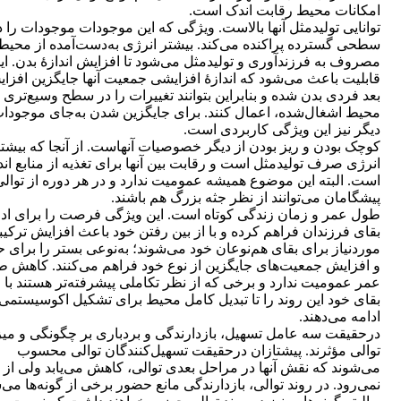
امکانات محیط رقابت اندک است.
توانایی تولیدمثل آنها بالاست. ویژگی که این موجودات موجودات را د
سطحی گسترده پراکنده می‌کند. بیشتر انرژی به‌دست‌آمده از محیط
مصروف به فرزندآوری و تولیدمثل می‌شود تا افزایش اندازۀ بدن. ای
قابلیت باعث می‌شود که اندازۀ افزایشی جمعیت آنها جایگزین افزا
بعد فردی بدن شده و بنابراین بتوانند تغییرات را در سطح وسیع‌تری ا
محیط اشغال‌شده، اعمال کنند. برای جایگزین شدن به‌جای موجودا
دیگر نیز این ویژگی کاربردی است.
کوچک بودن و ریز بودن از دیگر خصوصیات آنهاست. از آنجا که بیشت
انرژی صرف تولیدمثل است و رقابت بین آنها برای تغذیه از منابع ان
است. البته این موضوع همیشه عمومیت ندارد و در هر دوره از توالی
پیشگامان می‌توانند از نظر جثه بزرگ هم باشند.
طول عمر و زمان زندگی کوتاه است. این ویژگی فرصت را برای ادا
بقای فرزندان فراهم کرده و با از بین رفتن خود باعث افزایش ترکی
موردنیاز برای بقای هم‌نوعان خود می‌شوند؛ به‌نوعی بستر را برای 
و افزایش جمعیت‌های جایگزین از نوع خود فراهم می‌کنند. کاهش 
عمر عمومیت ندارد و برخی که از نظر تکاملی پیشرفته‌تر هستند با
بقای خود این روند را تا تبدیل کامل محیط برای تشکیل اکوسیستمی
ادامه می‌دهند.
درحقیقت سه عامل تسهیل، بازدارندگی و بردباری بر چگونگی و می
توالی مؤثرند. پیشتازان درحقیقت تسهیل‌کنندگان توالی محسوب
می‌شوند که نقش آنها در مراحل بعدی توالی، کاهش می‌یابد ولی از 
نمی‌رود. در روند توالی، بازدارندگی مانع حضور برخی از گونه‌ها می‌