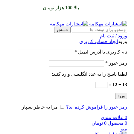
سفارشات خود را برای
بالا 100 هزار تومان
را با پیک رایگان تجربه
کنید
جستجو
ورود / ثبت نام
ورود
ایجاد حساب کاربری
نام کاربری یا آدرس ایمیل
*
رمز عبور
*
لطفا پاسخ را به عدد انگلیسی وارد کنید:
13 − 12 =
ورود
رمز عبور را فراموش کرده اید؟
مرا به خاطر بسپار
0
علاقه مندی
0
محصول
0
تومان
منو