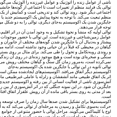
ناشی از عوامل زنده را آتوژنیک و عوامل غیرزنده را آلوژنیک می‌گوین
توالی یک فرایند منظم از تغییرات است تا اجتماعی از گونه‌ها جانشی
اجتماعی دیگر شود. روند توالی کند و تدریجی است و کمابیش از یک 
منظم تبعیت می‌کند. با توجه به ‌نحوۀ پیدایش یک اکوسیستم جدید یا
جایگزین شدن یک اکوسیستم به‌جای دیگری، توالی را به دو شکل مو
توجه قرار می‌دهند.
توالی اولیه که منشأ و نحوۀ تشکیل و به وجود آمدن آن در اثر اقلیم،
عوامل زمین‌شناختی و غیرزنده است. این توالی با حضور موجودات 
پیشتاز و به‌دنبال آن با جایگزین شدن گونه‌های مختلف از جانوران و
گیاهان در محیطی که قبلاً در آن حیاتی وجود نداشته است، ادامه می‌
و روندی روبه‌تکامل و تحول را طی می‌کند. برای مثال بر روی بست
سنگی و صخره‌ای بوده است و هیچ موجود زنده‌ای در روی آن زندگ
نمی‌کرده است، به‌مرور زمان گل سنگ و گیاهان مختلف رویش می‌ک
توالی ثانویه در این توالی با جایگزین شده یک اکوسیستم به‌جای
اکوسیستم دیگر اتفاق می‌افتد. اکوسیستم‌های ایجادشده ممکن است
اثر یک اتفاق طبیعی مانند آتشفشان و زلزله یا عاملی غیرطبیعی مان
آتش‌سوزی ناشی از فعالیت انسانی از بین رفته و اکوسیستم جدیدی
جایگزین آن شود. در این نمونه جنگلی که در اثر آتش‌سوزی از بین ر
بعد از مدتی به روی بستر باقی مانده از آن رویش علفزار اتفاق افتاد
است.
اکوسیستم‌ها برای تشکیل شدن صدها سال زمان را صرف توسعه و
حرکت به‌سوی تکامل و رسیدن به مرحله‌ای از توالی می‌کند که به آ
اوج یا کلیماکس می‌گویند. مراحل توالی با حضور متنوعی از جوامع
زیستی متوالی همراه است که به آن «سره» می‌گویند. این جوامع ز