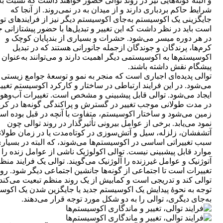
و البته گونه‌هایی نیز در روند توالی حضور خواهند داشت که نسبت به
شرایط حاکم بردباری دارند و از میدان به در نمی‌روند. از آنجا که
جایگزینی یک اکوسیستم به‌جای اکوسیستم دیگر نیز از فرایندهای تو
است باید در نظر داشت که این تغییر و تبدیل‌ها با حضور پیشتازانی ج
در هر دوره میسر می‌شود. حشرات و بسیاری از بندپایان کوچک و
کرم‌ها، پرندگان و جوندگان ازجمله جانورانی هستند که در تبدیل
اکوسیستم‌ها به اکوسیستمی دیگر اهمیت دارند و می‌توانند به‌عنوان
پیشگام نقش داشته باشند.
توالی پدیده‌ای اجباری است که منجر به نمو و توسعۀ جوامع زیستی
می‌شود. در این فرایند ارتباطی در ساختار و کارکرد اکوسیستم تغیی
ایجاد می‌شود. توالی قابل پیش‎بینی و مشخص است. تغییرات آب‌و
در مدت طولانی موجب تغییر در گسترش و پراکندگی گونه‌ها در کرۀ
زمین می‌شود و ساختار اکوسیستم، متفاوت با آنچه در قبل بوده اس
نمود می‌یابد. برخی از عوامل بیرونی تأثیرگذار در روند توالی چون
آتشفشان، زلزله، سیل و آتش‌سوزی در کوتاه‌مدت یا در زمان طولا
سبب تغییراتی اساسی در اکوسیستم‌ها می‌شوند، که البته در بسیار
موارد قابل پیش‎بینی نیست. توالی اکولوژیک ناشی از عوامل زنده را
آتوژنیک و عوامل غیرزنده را آلوژنیک می‌گویند. توالی یک فرایند منظم
تغییرات است تا اجتماعی از گونه‌ها جانشین اجتماعی دیگر شود. رون
توالی کند و تدریجی است و کمابیش از یک روند منظم تبعیت می‌کند. 
توجه به ‌نحوۀ پیدایش یک اکوسیستم جدید یا جایگزین شدن یک اکوس
به‌جای دیگری، توالی را به دو شکل مورد توجه قرار می‌دهند.