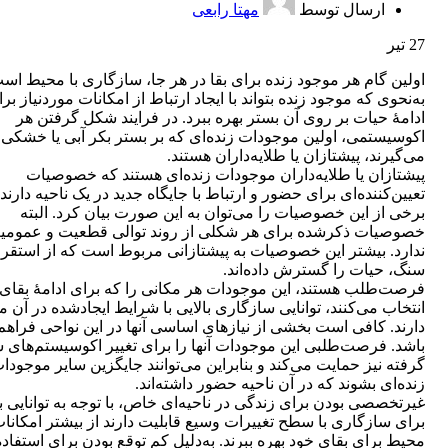
ارسال توسط
مهتا رابعی
27
تیر
اولین گام هر موجود زنده برای بقا در هر جا، سازگاری با محیط اس
به‌نحوی که موجود زنده بتواند با ایجاد ارتباط از امکانات موردنیاز بر
ادامۀ حیات بر روی آن بستر بهره ببرد. در فرایند شکل گرفتن هر
اکوسیستمی، اولین موجودات زنده‌ای که بر بستر بکر آبی یا خشک
می‌گیرند، پیشتازان یا طلایه‌داران هستند.
پیشتازان یا طلایه‌داران موجودات زنده‌ای هستند که خصوصیات
تعیین‌کننده‌ای برای حضور و ارتباط با جایگاه جدید در یک ناحیه دارند.
برخی از این خصوصیات را می‌توان به این صورت بیان کرد. البته
خصوصیات ذکرشده برای هر شکلی از روند توالی قطعیت و عمومی
ندارد. بیشتر این خصوصیات به پیشتازانی مربوط است که از استقرار
سنگ، حیات را گسترش داده‌اند.
فرصت‌طلب هستند، این موجودات هر مکانی را که برای ادامۀ بقای
انتخاب می‌کنند، توانایی سازگاری بالایی با شرایط ایجادشده در آن 
دارند. کافی است بخشی از نیازهای اساسی آنها در این نواحی فراهم
باشد. فرصت‌طلبی این موجودات آنها را برای تغییر اکوسیستم‌های
گرفته نیز حمایت می‌کند و بنابراین می‌توانند جایگزین سایر موجودا
زنده‌ای بشوند که در آن ناحیه حضور داشته‌اند.
غیرتخصصی بودن برای زندگی در ناحیه‌ای خاص، با توجه به توانایی با
برای سازگاری با سطح تغییرات وسیع قابلیت دارند از بیشتر امکانا
محیط برای بقای خود بهره ببرند. به‌دلیل کم توقع بودن برای استفاده