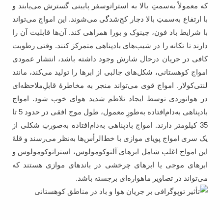
که معمولاً به‌سمتِ بالا به استراتوسفر پایینی گسترش می‌یابند و
با ارتفاع ‌به‌سمتِ بالا دچار کج‌شدگی می‌شوند. این امواج می‌تواند
با شرایط باد فون، چینوک و بورا همراهی کند. آن‌ها قابلیت آن را
دارند تا تکانه را در شیب‌های بادپناهی متمرکز کنند. وقتی رطوبت
کافی در جریان درحال شارش وجود داشته باشد، انتشار عمودی
امواج کوهستانی، شکل‌های جالبی از ابرها را تولید می‌کند، مانند
لنتی‌کولار. امواج قوی می‌تواند منجر به مخاطرۀ قابلِ‌ملاحظه‌ای
در هوانوردی توسط ایجاد تلاطم شدید هوای خوب شود. امواج
باد‌پناهی به‌دام‌افتاده به‌طورِ معمول، طول موج افقی در حدود 5 تا
35 کیلومتر دارند. امواج بادپناهی به‌دام‌افتاده به‌صورتِ شکلی از
یک سری امواج پویای موازی با خط‌الرأس‌ها به‌نظر می‌رسند و قلۀ
این امواج اغلب شامل ابرهای آلتوکومولوس، استراتوکومولوس و
ابرهای موجی یا ابرهای چرخشی در باندهای موازی هستند که
می‌تواند در تصاویر ماهواره‌ای برجسته باشد.