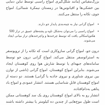
بزرگ‌مقیاس (مانند شکل‌گیری امواج راسبی توسط تباین دمایی
بین خشکی‌ها و اقیانوس‌ها در زمستان نیمکرۀ شمالی). امواج
جوی، تکانه را منتقل می‌کنند.
امواج گرانی نیاز به چینه‌بندی پایدار جو دارند.
امواج راسبی را می‌توان به‌شکل ناوه و پشته‌های عمیق در تراز 500
هکتوپاسکالی یافت که توسط چرخندها و واچرخندهای تراز میانی ایجاد
می‌شوند.
درون جو، امواج گرانی سازوکاری است که تکانه را از تروپوسفر
به استراتوسفر منتقل می‌کند. امواج گرانی درون جو توسط
سامانه‌های جبهه‌ای یا توسط شارش هوا روی کوهستان ایجاد
می‌شوند. بنابراین امواج کوهستان، امواج گرانی (ناشی از توازن
بین نیروی شناوری و نیروی جاذبه یا گرانی) هستند. دو دسته از
امواج کوهستان قابلِ شناسایی هستند. انتشار عمودی و امواج باد
پناهی به‌دام‌افتاده.
انتشار رو به بالای امواج کوهستان روی یک سد کوهستانی ممکن
است طول موج‌هایی از چندین ده ‌کیلومتر یا بیشتر داشته باشند