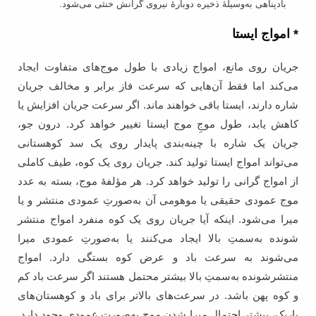
بادپناهی به‌وسیلۀ ذخیره دوبارۀ نیروی گرانش خنثی می‌شود.
* امواج ایستا
جریان روی مانع، امواج زیادی با طول موج‌های متفاوت ایجاد
می‌کند اما فقط آن‌هایی که سرعت فاز برابر و مخالف جریان
شاره دارند، ایستا باقی خواهند ماند. اگر سرعت جریان افزایش یا
کاهش یابد، طول موجِ موج ایستا تغییر خواهد کرد. درون جو،
جریان یک شاره با چینه‌بندی پایدار روی یک سد کوهستانی
می‌تواند امواج ایستا تولید کند. جریان روی یک کوه‌، طیف کاملی
از امواج گرانی را تولید خواهد کرد. هر مؤلفۀ موج‌، بسته به عدد
موج عمودی حقیقی یا موهومی آن به‌صورتِ عمودی منتشر و یا
میرا می‌شود. اینکه آیا جریان روی یک کوه منفرد امواج منتشر
شونده به‌سمتِ بالا ایجاد می‌کنند یا به‌صورتِ عمودی میرا
می‌شوند به سرعت باد و عرض کوه بستگی دارد. امواج
منتشرشونده به‌سمتِ بالا بیشتر محتمل هستند اگر سرعت باد کم
و کوه پهن باشد. در سرعت‌های بالاتر برای باد و کوهستان‌های
باریک، بیشتر احتمال میرا شدن موج به‌صورتِ عمودی وجود دارد.