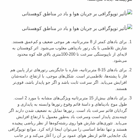
برای بادهای کمتر از 8 متربرثانیه، هر موجی ضعیف و کم‌عمق هستند.
شارش تلاطمی با یک رتور بادپناهی مغلوب می‌شود. اثر کوهستان به
لایه‌ای از ناپیوستگی سرعت تا 200-100متری بالای قله کوه محدود
می‌شود.
برای بادهای 15-8 متربرثانیه، شاره با جایگزینی رتورهای تراز پایین هم
فاز با پشته‌ها، تلاطمی‌تر است. شکل‌های موجی، با ارتفاع، دامنه‌شان
افزایش می‌یابد. اگر سرعت ثابت باشد و اگر جو پایدار باشد، قوی‌تر
هستند.
برای بادهای بیش‌از 15 متربرثانیه ویژگی‌های مشابه با مورد 2 است.
طول موج بادپناهای و دامنۀ قائم وقوع رتورها وابسته به پایداری و
گردایان قائم سرعت باد است. رتورها تمایل به تضعیف شدن دارند اگر
چینه‌بندی پایدار است وسرعت باد به‌طورِ معمول با ارتفاع افزایش
می‌یابد. تئوری‌های شارش هوا روی رشته‌کوه‌ها از نظر ریاضی پیچیده
هستند و تنها نقاط اساسی را می‌توان اینجا ارائه کرد. موانع توپوگرافی
یک جابجایی قائم ازنظر هوای عمود بر آن را آغاز می‌کند و در جانب