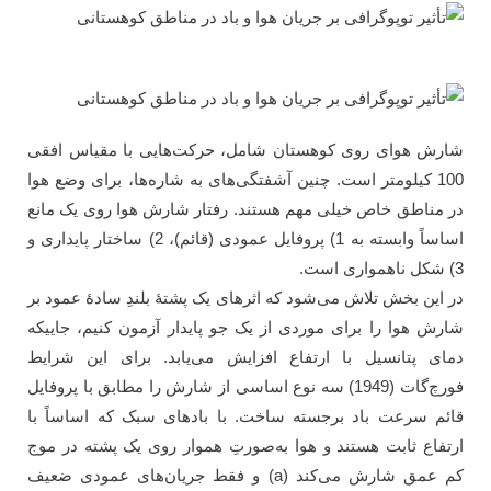
شارش هوای روی کوهستان شامل، حرکت‌هایی با مقیاس افقی
100 کیلومتر است. چنین آشفتگی‌های به شاره‌ها، برای وضع هوا
در مناطق خاص خیلی مهم هستند. رفتار شارش هوا روی یک مانع
اساساً وابسته به 1) پروفایل عمودی (قائم)، 2) ساختار پایداری و
3) شکل ناهمواری است.
در این بخش تلاش می‌شود که اثرهای یک پشتۀ بلندِ سادۀ عمود بر
شارش هوا را برای موردی از یک جو پایدار آزمون کنیم، جاییکه
دمای پتانسیل با ارتفاع افزایش می‌یابد. برای این شرایط
فورچ‌گات (1949) سه نوع اساسی از شارش را مطابق با پروفایل
قائم سرعت باد برجسته ساخت. با بادهای سبک که اساساً با
ارتفاع ثابت هستند و هوا به‌صورتِ هموار روی یک پشته در موج
کم عمق شارش می‌کند (a) و فقط جریان‌های عمودی ضعیف