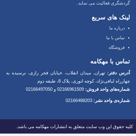
گردشگری فعالیت می نماید.
لینک های سریع
درباره ما
تماس با ما
فروشگاه
تماس با مهکامه
آدرس دفتر:
تهران، میدان انقلاب، خیابان فخر رازی، نرسیده به
چهارراه لبافی‌نژاد، کوچه انوری، پلاک 8، طبقه دوم
شماره‌های واحد فروش:
02166961509 و 02166497050
شماره‌‌ی واحد نشر:
02166488203
کلیه حقوق این وب سایت متعلق به انتشارات مهکامه می باشد.