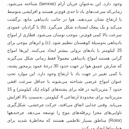
وجود دارد. این به‌عنوانِ جریان آرام (laminar) شناخته می‌شود.
زمانی‌که سرعت‌های باد تا حدی قوی‌تر هستند و افزایشی متوسط
با ارتفاع نشان می‌دهند. هوا در جانب بادپناهی مانع، برگشت
می‌کند و یک پیچک ایستاده شکل می‌گیرد. (b) با گرادیان عمودی
سرعت بالا کمی قوی‌تر، موجب نوسان می‌شود. قطاری از امواج
بادپناهی به‌وسیلۀ کوهستان تنظیم شود. (c) و ابرهای موجی برای
25 کیلومتر با بادهای نزولی بیشتر ایجاد می‌کنند. این‌ها امواج
گرانی هستند امواج بادپناهی معمولاً فقط زمانی شکل می‌گیرند
که شارش عمیق هوا در جهت حدود 30 درجۀ عمود برمحور پشته،
با کمی تغییر در جهت باد با ارتفاع وجود دارد. این موارد تحتِ
عنوان امواج عرضی شناخته می‌شوند با حداقل سرعت افقی
حدود 7 متربرثانیه در قله برای پشته‌های کوتاه (یک کیلومتر) و 15
متربرثانیه برای محدودۀ ارتفاعی 4 کیلومتر، به‌سمتِ بالا افزایش
می‌یابد. وقتی جدایی اتفاق می‌افتد، حرکت چرخشی، شکل‌گیری
تاوایی‌های مجزا زیرقله‌های موج را توسعه می‌دهد. چرخندهها
(Rotor) مناطق بسیار تلاطمی هستند که مخاطرۀ شدید برای
هواپیماها ایجاد می‌کنند.