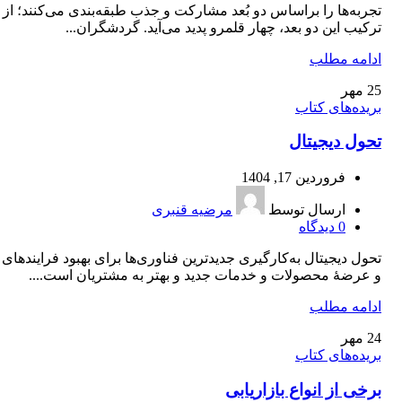
تجربه‌ها را براساس دو بُعد مشاركت و جذب طبقه‌بندی می‌كنند؛ از
تركيب اين دو بعد، چهار قلمرو پديد می‌آيد. گردشگران...
ادامه مطلب
25
مهر
بریده‌های کتاب
تحول دیجیتال
فروردین 17, 1404
ارسال توسط
مرضیه قنبری
0
دیدگاه
تحول ديجيتال به‌كارگيری جديدترين فناوری‌ها برای بهبود فرايندهای
و عرضۀ محصولات و خدمات جديد و بهتر به مشتريان است....
ادامه مطلب
24
مهر
بریده‌های کتاب
برخی از انواع بازاریابی