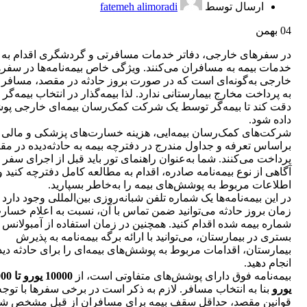
ارسال توسط
fatemeh alimoradi
04
بهمن
در سفرهای خارجی، دفاتر خدمات مسافرتی و گردشگری اقدام به ا
خدمات بیمه به مسافران می‌کنند. ویژگی خاص بیمه‌نامه‌ها در سفر‌
خارجی به‌گونه‌ای است که در صورت بروز حادثه در مقصد، مسافر 
به پرداخت مخارج بیمارستانی ندارد. لذا بیمه‌گذار در انتخاب بیمه‌گر ب
دقت کند تا بیمه‌گر توسط یک شرکت کمک‌رسان بیمه‌ای خارجی پ
داده شود.
شرکت‌های کمک‌رسان بیمه‌ایی، هزینه‌ خسارت‌های پزشکی و مالی ر
براساس تعرفه و جداول مندرج در دفترچه بیمه به حادثه‌دیده در مق
پرداخت می‌کنند. شما به‌عنوان راهنمای تور باید قبل از اجرای سفر ب
آگاهی از نوع بیمه‌نامه صادره، اقدام به مطالعه کامل دفترچه کنید و
اطلاعات مربوط به پوشش‌های بیمه را به‌خاطر بسپارید.
در این بیمه‌نامه‌ها یک شماره تلفن شبانه‌روزی بین‌المللی وجود دارد 
زمان بروز حادثه می‌توانید ضمن تماس با آن، نسبت به اعلام خسار
شماره بیمه شده اقدام کنید. همچنین در زمان استفاده از آمبولانس 
بستری در بیمارستان، می‌توانید با ارائه برگه بیمه‌نامه به پذیرش
بیمارستان، اقدامات مربوط به پوشش‌های بیمه‌ای را برای حادثه دید
انجام دهید.
بیمه‌نامه فوق دارای پوشش‌های متفاوتی است، از
10000 یور
یورو
بنا به انتخاب مسافر. لازم به ذکر است در برخی سفرها با توجه
قوانین مقصد، حداقل سقف بیمه برای مسافران از قبل مشخص ش