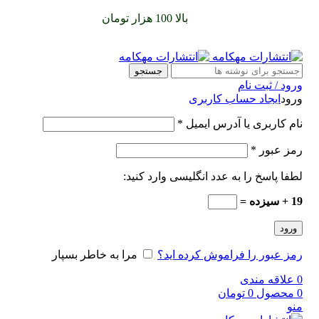
سفارشات خود را برای
بالا 100 هزار تومان
را با پیک رایگان تجربه
کنید
جستجو
ورود / ثبت نام
ورود
ایجاد حساب کاربری
نام کاربری یا آدرس ایمیل
*
رمز عبور
*
لطفا پاسخ را به عدد انگلیسی وارد کنید:
19 + سیزده =
ورود
رمز عبور را فراموش کرده اید؟
مرا به خاطر بسپار
0
علاقه مندی
0
محصول
0
تومان
منو