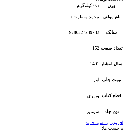
وزن
0.5 کیلوگرم
نام مولف
محمد ‌منظرنژاد
شابک
9786227239782
تعداد صفحه
152
سال انتشار
1401
نوبت چاپ
اول
قطع کتاب
وزیری
نوع جلد
شومیز
افزودن به سبد خرید
برچسب ها: