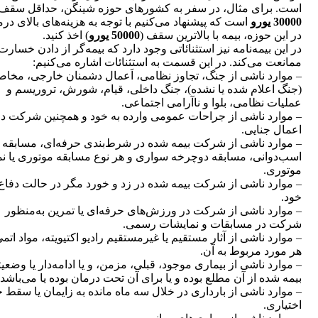
است. برای مثال، در سفر به کشورهای حوزه شینگن، حداقل سقف 
30000 یورو
است که پیشنهاد می‌کنیم با توجه به هزینه‌های بالای در
در این حوزه، بیمه با بالاترین سقف (
50000 یورو
) اخذ کنید.
در این بیمه‌نامه نیز استثنائاتی وجود دارد که بیمه‌گر از دادن خسارت
ممانعت می‌کند. در این قسمت به استثنائات اشاره می‌کنیم:
– موارد ناشی از جنگ، تجاوز نظامی، اَعمال دشمنان خارجی، مخا
(جنگ اعلام شده یا نشده)، جنگ داخلی، قیام، شورش، تروریسم و
عملیات نظامی، بلوا و ناآرامی اجتماعی.
– موارد ناشی از جراحات عمومی وارده به خود و همچنین شرکت در
اعمال جنایی.
– موارد ناشی از شرکت بیمه شده در شرط‌بندی حرفه‌ای، مسابقه
اسب‌دوانی، مسابقه دوچرخه سواری و هر نوع مسابقه موتوری یا ن
موتوری.
– موارد ناشی از شرکت بیمه شده در زد و خورد مگر در حالت دفاع 
خود.
– موارد ناشی از شرکت در ورزش‌های‌ حرفه‌ای یا تمرین به‌منظور
شرکت در مسابقات و نمایشات رسمی.
– موارد ناشی از آثار مستقیم یا غیرمستقیم رادیو اکتیویته، مواد اتمی
هر مورد مربوط به آن.
– موارد ناشی از بیماری موجود، قبلی، مزمن، و یا ادامه‌دار یا وضعی
بیمه شده از آن مطلع بوده و یا برای آن تحت درمان بوده یا می‌باشد.
– موارد ناشی از بارداری در خلال سه ماه مانده به زایمان یا سقط 
اختیاری.