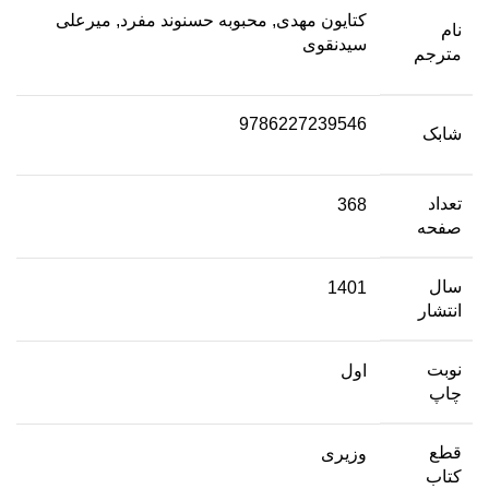
کتایون مهدی, محبوبه حسنوند مفرد, میرعلی
نام
سیدنقوی
مترجم
9786227239546
شابک
تعداد
368
صفحه
سال
1401
انتشار
نوبت
اول
چاپ
قطع
وزیری
کتاب