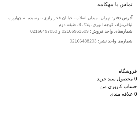
تماس با مهکامه
آدرس دفتر:
تهران، میدان انقلاب، خیابان فخر رازی، نرسیده به چهارراه
لبافی‌نژاد، کوچه انوری، پلاک 8، طبقه دوم
شماره‌های واحد فروش:
02166961509 و 02166497050
شماره‌‌ی واحد نشر:
02166488203
کلیه حقوق این وب سایت متعلق به انتشارات مهکامه می باشد.
فروشگاه
0
محصول
سبد خرید
حساب کاربری من
0
علاقه مندی