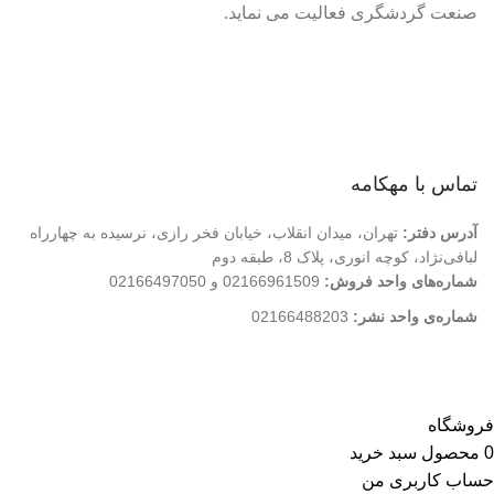
صنعت گردشگری فعالیت می نماید.
لینک های سریع
درباره ما
تماس با ما
فروشگاه
تماس با مهکامه
آدرس دفتر:
تهران، میدان انقلاب، خیابان فخر رازی، نرسیده به چهارراه
لبافی‌نژاد، کوچه انوری، پلاک 8، طبقه دوم
شماره‌های واحد فروش:
02166961509 و 02166497050
شماره‌‌ی واحد نشر:
02166488203
کلیه حقوق این وب سایت متعلق به انتشارات مهکامه می باشد.
فروشگاه
0
محصول
سبد خرید
حساب کاربری من