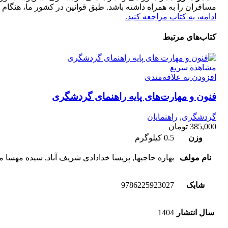
مسافران را به همراه داشته باشد. طبق قوانین در كشور ما، هنگام 
ادامه، به کتاب مراجعه کنید.
کتاب‌های مرتبط
مشاهده سریع
افزودن به علاقه‌مندی
فنون و مهارت‌های پایه راهنمای گردشگری
گردشگری
,
راهنمایان
385,000
تومان
وزن
0.5 کیلوگرم
نام مولف
بهاره حاجیها, پریسا خدادادی شریف آباد, سیده مهسا
شابک
9786225923027
سال انتشار
1404