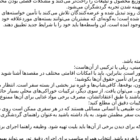
، توزیع محصول و تبلیغات را راحت‌تر می‌كنند و مشكلات فصلی بودن 
هینه شدن تجربه گردشگران می‌شود.
د تبدیل شده و عرضه‌كنندگان تلاش می‌كنند با تأمین خواسته‌های
شده است؛ به‌گونه‌ای كه مشتریان می‌توانند بسته‌های موردعلاقه خود 
وجود آمده است. این واسطه‌ها باید خود را با شرایط جدید تطبیق دهند.
ته باشد.
نی، ریلی یا تركیبی از آن‌هاست؛
ست. بنابراین، باید با امكانات اقامتی مختلف در مقصدها آشنا شوید و ا
برای تأمین حقوق آن‌ها بكوشید؛
، بوفه‌ها، كافی‌شاپ‌ها و غیره نیز بخشی از بسته سفر است. انتظار می
و... می‌توان یافت. از سوی دیگر، تركیبات خوراكی‌های محلی بسیار ح
شند یا طبق اعتقاداتشان، مصرف برخی مواد غذایی برای آن‌ها ممنوع ب
یبات دقیق آن مطلع كنید؛
ت طبیعی یا انسانی مسائلی هستند كه در هر سفری ممكن است روی دهن
ت سفر مطمئن شوند. به یاد داشته باشید به‌عنوان راهنمای گردشگری، 
برای دیدن برخی از آن‌ها باید بلیت تهیه شود. وظیفه راهنما اجرای برن
 هردو باشد. انتخاب همراه مناسب برای اجرای دقیق تور می‌تواند بهبو