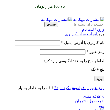
سفارشات خود را برای
بالا 100 هزار تومان
را با پیک رایگان تجربه
کنید
جستجو
ورود / ثبت نام
ورود
ایجاد حساب کاربری
نام کاربری یا آدرس ایمیل
*
رمز عبور
*
لطفا پاسخ را به عدد انگلیسی وارد کنید:
پنج + یک =
ورود
رمز عبور را فراموش کرده اید؟
مرا به خاطر بسپار
0
علاقه مندی
0
محصول
0
تومان
منو