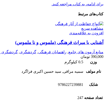
برای ادامه، به کتاب مراجعه کنید.
کتاب‌های مرتبط
مشاهده سریع
افزودن به علاقه‌مندی
آشنایی با میراث فرهنگی (ملموس و نا ملموس)
منابع آزمون های جامع
,
راهنمایان فرهنگی
,
گردشگری
,
گردشگری ف
390,000
تومان
وزن
0.5 کیلوگرم
نام مولف
سمیه مراقی, سید حسین اکبری فراگرد
شابک
9786227239881
تعداد صفحه
247