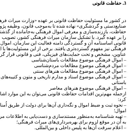
3. حفاظت قانونی
در كشور ما مسئولیت حفاظت قانونی بر عهده «وزارت میراث فره
صنایع‌دستی و گردشگری» نهاده شده تا به‌موجب قانون، وظیفه پژ
حفاظت، باززنده‌سازی و معرفی اموال فرهنگی به‌جامانده از گذشت
را بر عهده گیرد. با تشكیل سازمان میراث فرهنگی كشور، تصویب
قانونی اساسنامه آن و گستردگی دامنه فعالیت این سازمان، اموال
فرهنگی نیز مفهوم گسترده‌تری یافتند. برخی از این مسئولیت‌ها با ا
عناوین، مشخص و تحت حمایت‌های فیزیكی، فنی و قانونی قرار گرف
– اموال فرهنگی موضوع مطالعات باستان‌شناسی
– اموال فرهنگی موضوع مطالعات مردم‌شناسی
– اموال فرهنگی موضوع مطالعات هنرهای سنتی
– اموال فرهنگی موضوع اسناد و مدارم تاریخی و متون و كتیبه‌های
باستانی
– اموال فرهنگی موضوع هنرهای معاصر
ازجمله مهم‌ترین اقدامات حفاظت قانونی می‌توان به این موارد اشا
كرد:
– نحوه ثبت و ضبط اموال و نگه‌داری آن‌ها برای دولت از طریق اُمنا
اموال؛
– تهیه شناسنامه به‌منظور مستندسازی و دست‌یابی به اطلاعات مر
به آن در موقع لزوم برای بهره‌برداری‌های میراث فرهنگی؛
– اعلام سرقت آن‌ها به پلیس داخلی و بین‌المللی.