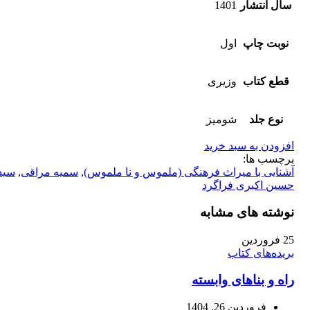
سال انتشار
1401
نوبت چاپ
اول
قطع کتاب
وزیری
نوع جلد
شومیز
افزودن به سبد خرید
برچسب ها:
آشنایی با میراث فرهنگی (ملموس و نا ملموس)
,
سمیه مراقی
,
سید
حسین اکبری فراگرد
نوشته های مشابه
25
فروردین
بریده‌های کتاب
راه و بناهای وابسته
فروردین 26, 1404