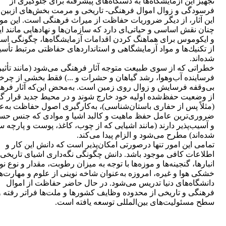
تجهیز این آزمایشگاه‌ها به دستگاه‌های پیشرفته برای جلوگیری از
فرسودگی و زوال اموال فرهنگی- تاریخی و مرمت بخش‌های ازبین‌ر
این آثار، از دیگر ضروریات حفاظت از میراث فرهنگی است. این م
چنان نقش اساسی و حیاتی‌ای دارد كه سازمان‌ها و نهادهایی مانند ا
و‌ ایكوموس برای هماهنگ كردن اقدامات آزمایشگاه‌ها، چگونگی است
از تكنیك‌ها و مواد آزمایشگاهی و استانداردهای حفاظتی مرتبط تأ
شده‌اند.
خطراتی كه از سوی طبیعت متوجه آثار فرهنگی می‌شود (مانند تأثی
فرساینده آب‌وهوا، رشد گیاهان و حشرات و ...) فقط بخشی از چرخ
بی‌وقفه فرسایش و زوال روی زمین است. به‌محض این‌كه آثار فره
از وضعیت حفظ‌شده اولیه خود خارج شوند و در محیط جدید قرار ‌گی
(مثلاً پس از حفاری باستان‌شناسی)، به‌كارگیری اصول حفاظت به‌ع
ضروری‌ترین عامل حفظ ماهیت و كالبد اشیا و موادی كه جنس ح
و آسیب‌پذیر دارند (مانند اشیایی كه از چوب، كاغذ، پوست و پارچه س
شده‌اند) مطرح می‌شود و الزام پیدا می‌كند.
تمامی این امور تنها درصورتی امكان‌پذیر است كه دانش این كار و
اطلاعات كافی موجود باشد. دانش چگونگی نگه‌داری اشیای تاریخی 
انبارها، گنجینه‌ها و موزه‌ها با توجه به میزان رطوبت، مقدار و نوع نو
خشكی هوا و غیره، امروزه به‌عنوان شاخه نوینی از علوم و مهارت‌ها
دانشگاه‌های دنیا تدریس می‌شود. در حال حاضر حفاظت از اموال
فرهنگی و تاریخی از محدوده وظایف كشورها و ملت‌ها فراتر رفته و 
سطح مسئولیت‌های بین‌المللی توسعه یافته است.