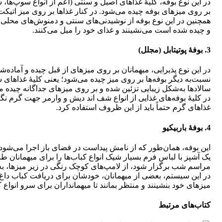
در این نوع بوفه، کلیۀ غذاهای اصیل و سنتی (اعم از انواع سوپ‌ها،
بر روی میزهای بوفه چیده می‌شود. در کنار غذاها بر روی میز اتیک
همچنین در این نوع بوفه از نوشیدنی‌های سنتی و دمنوش‌های محلی ک
و چیده شده است می‌نشینند و غذای خود را میل می‌کنند.
3. بوفۀ‌ پوتیتابل (مجلل)
در این نوع پذیرایی، میهمانان بر روی میزهای از قبل چیده و آماده‌
نسبت‌به دیگر بوفه‌ها بر روی میز چیده می‌شود؛ یعنی کلیۀ غذاهای سن
سالادها به‌شکل زیبایی تزئین شده و بر روی میزهای جداگانه چیده م
در کلیۀ بوفه‌های غذایی از انواع شف اند دیش و وارمر جهت گرم نگه‌د
غذاهای گرم حتماً باید از این ظروف استفاده کرد.
4. بوفۀ باربیکیو
این بوفه، همان‌طور که از نامش پیداست در فضای باز اجرا می‌شود. د
یک آشپز با لباس فرم بسیار شیک انواع کباب‌ها را برای میهمانان ط
مراسم شب برگزار شود، از لامپ‌های کوچک رنگی در زیر میزها، به‌م
در این سیستم، بعضی از میهمانان، خودشان برای دریافت کباب داغ ب
میزهای خود بنشینند و منتظر بمانند تا میهمانداران برای سرو انواع 
کتاب‌های مرتبط