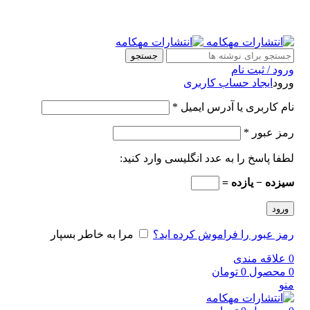
جستجو
ورود / ثبت نام
ورود
ایجاد حساب کاربری
نام کاربری یا آدرس ایمیل
*
رمز عبور
*
لطفا پاسخ را به عدد انگلیسی وارد کنید:
سیزده − یازده =
ورود
رمز عبور را فراموش کرده اید؟
مرا به خاطر بسپار
0
علاقه مندی
0
محصول
0
تومان
منو