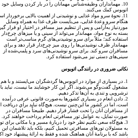
10. مهمانداران وظيفه‌شناس مهمانان را در بار كردن وسايل خود ب
اتوبوس كمك می‌كنند.
11. نحوۀ سرو مواد غذایی و نوشيدنی از اهميت بالايی برخوردار ا
هنگام سرو وعدۀ غذايی، می‌بايست ظرف غذا به همراه وسايل
موردنياز به‌آرامی و پس از تنظيم ميز مسافر در اختيار او قرار گير
بسته به نوع مواد، مهماندار می‌تواند از سينی و يا ميزهای چرخ‌دار
استفاده كند؛ مثلاً برای سرو نوشيدنی‌های گرم مناسب‌تر است
مهماندار ظرف نوشيدنی‌ها را روی ميز چرخ‌دار قرار دهد و برای
مسافران سرو كند. برای سرو نوشيدنی‌های سرد و پلمپ‌شده از
سينی‌های دستی نيز می‌شود استفاده كرد.
نكاتی ضروری در رانندگی اتوبوس
1. در بسياری از موارد در اتوبوس‌ها گردشگران می‌ايستند و با هم
مشغول گفت‌وگو می‌شوند. اگر اين كار خوشايند ما نيست، نبايد با
ترشرویی و تندی به آن‌ها تذكر دهيم.
2. دادن انعام در بسياری كشورها به‌صورت قانونی عرفی درآمده
است، اما در كشور ما اين‌چنين نيست. هيچ‌گاه نبايد براي دريافت ان
از مسافران آنان را تحت فشار قرار دهيم. طبيعتاً مسافران در
صورت تمايل، به عوامل تور مسافرتی انعام پرداخت خواهند كرد.
3. هيچ‌گاه سعی نكنيم نظر خود را دربارۀ مسير و يا مكانی برای ت
به مسئولان تورهای مسافرتی تحميل كنيم، بلكه بايد تلاشمان اين
باشد كه با برنامۀ آنان هماهنگ شده و فقط به ارائۀ پيشنهاد خود اكت