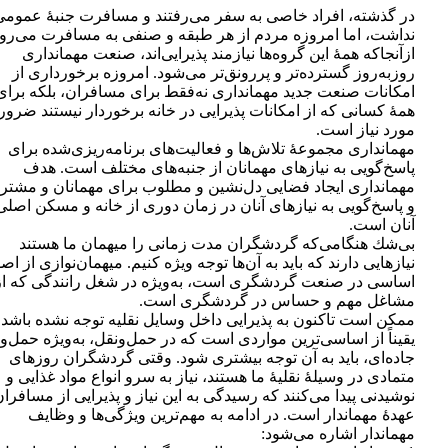
در گذشته‌، افراد خاصی به سفر می‌رفتند و مسافرت جنبۀ عمومی
نداشت، اما امروزه مردم از هر طبقه و صنفی به مسافرت می‌رون
ازآنجاكه همۀ اين گروه‌ها نيازمند پذيرايی‌اند، صنعت مهمانداری
روزبه‌روز گسترده‌تر و پررونق‌تر می‌شود. امروزه برخورداری از
امكانات صنعت جديد مهمانداری نه‌فقط برای مسافران، بلكه برای
همۀ كسانی كه از امكانات پذيرايی در خانه برخوردار نيستند ضرور
مورد نياز است.
مهمانداری مجموعۀ تلاش‌ها و فعاليت‌های برنامه‌ريزی‌شده برای
پاسخ‌گويی به نيازهای مهمانان از جنبه‌های مختلف است. هدف
مهمانداری ايجاد فضايی دل‌نشين و مطلوب برای مهمانان و مشتري
و پاسخ‌گويی به نيازهای آنان در زمان دوری از خانه و مسكن اصلی
آنان است.
بی‌‌شك هنگامی‌که گردشگران مدت‌ زمانی را ميهمان ما هستند
نيازهايی دارند كه بايد به آن‌ها توجه ويژه كنيم. ميهمان‌نوازی از اص
اساسی در صنعت گردشگری است، به‌ويژه در شغل رانندگی كه از
مشاغل مهم و حساس در گردشگری است.
ممكن است تاكنون به پذيرايی داخل وسايل نقليه توجه نشده باشد، 
يقيناً از اساسی‌ترين مواردی است كه در حمل‌ونقل، به‌ويژه حمل‌و
جاده‌ای، بايد به آن توجه بيشتری شود. وقتی گردشگران روزهای
متمادی در وسيلۀ نقليۀ ما هستند، نياز به سرو انواع مواد غذايی و
نوشيدنی پيدا می‌كنند كه رسيدگی به اين نياز و پذيرايی از مسافران
عهدۀ مهماندار است. در ادامه به مهم‌ترين ويژگی‌ها و وظايف
مهماندار اشاره می‌شود: