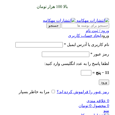
سفارشات خود را برای
بالا 100 هزار تومان
را با پیک رایگان تجربه
کنید
جستجو
ورود / ثبت نام
ورود
ایجاد حساب کاربری
نام کاربری یا آدرس ایمیل
*
رمز عبور
*
لطفا پاسخ را به عدد انگلیسی وارد کنید:
11 − پنج =
ورود
رمز عبور را فراموش کرده اید؟
مرا به خاطر بسپار
0
علاقه مندی
0
محصول
0
تومان
منو