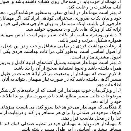
1. مهماندار خوب بايد در همه‌حال روی گشاده داشته باشد و اصول
آداب معاشرت را رعايت كند.
2. بهتر است مهماندار در ابتدای سفر، به‌منظور خوشامدگويی، مع
خود و بيان نكات ضروری، سخنرانی كوتاهی ايراد كند. اگر مهمانان
خارجی‌زبان باشند، اينكه مهماندار به زبان خارجی سخنرانی خود را
ارائه كند از ويژگی‌های بارز وی محسوب خواهد شد.
3. داشتن يونيفرم مناسب از نكات بسيار مهم است. لباس می‌باي
همواره شكيل، مرتب و تميز باشد.
4. رعايت بهداشت فردی در تمامی مشاغل واجب و در اين شغل ني
از اصول اساسی است. به‌طور كلی مراعات بهداشت فردی يكی از
اصول مشتری‌مداری است.
5. بهتر است مهماندار هميشه وسايل كمك‌های اوليۀ كامل و به‌روز 
همراه داشته باشد و نحوۀ استفادۀ صحيح از آن را بلد باشد.
6. لازم است كه مهماندار از وضعيت مراكز ارائۀ خدمات در طول
مسير آگاهی داشته باشد كه در صورت نياز ميهمان، بتواند به آنان
اطلاعات دهد.
7. از ويژگی‌های خوب مهماندار اين است كه از جاذبه‌های گردشگر
موضوعات جالب مسير مطلع باشد تا درصورت نياز بتواند اطلاعا
خود را ارائه دهد.
8. هنگامی‌كه مهماندار می‌خواهد غذا سرو كند، می‌بايست ميزهای
كوچک موجود در صندلی را برای هر مسافر باز كند و درنهايت آرا
غذا را در محل مناسب قرار دهد.
9. مهماندار خوب بايد به مهمانان خود در تنظيم صندلی كمك كند تا
مسافر بيشترين آسايش را در طول مسير داشته باشد.