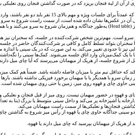
ری از آن از لبة فنجان بریزد که در صورت گذاشتن فنجان روی نعلبکی 
در زمان ورود میهمان به اتاق جلسه و مستقر شدن آن‌ها، میزبان‌ها که عمدتاً برای جلسات
ل آن در عکس‌ها نشان داده شده است، از سمت راست شروع به سرو می
هردو میزبان در یک‌زمان وارد اتاق جلسه شده و از قسمت رأس میز (Head table) به‌طور جداگانه و هم‌زمان شروع به
ع کار سرو است. مهم‌ترین شخص شرکت‌کننده در جلسه، که سخنران نیز 
ا سخنران بتواند تسلط کامل و کافی بر شرکت‌کنندگان حاضر در جلسه 
 نیز تا حدودی تغییر می‌کند. به این صورت که در یک سینی با اندازة
با یک کمک‌میزبان وارد اتاق جلسه می‌شوند. کمک‌ها سینی را نگه‌داشته 
ل از شروع جلسه، از هریک از میهمانان می‌پرسند که آیا چای میل دارند
د که حداقل نیم متر با میزبان فاصله داشته باشد. ضمناً هم کمک میزبا
ر زمان سرو با همدیگر یا با میهمان برخورد فیزیکی نداشته باشند. باره
سینی حاوی چای و قهوه روی میز، زمین یا حتی روی میهمان شده است.
ی و قهوه در حضور میهمان نیست. روی میز از قبل فنجان و نعلبکی 
دارخانه یا آشپزخانه پر می‌کند و داخل سینی متوسط یا بزرگ (بنا به تعدا
تن فنجان‌ها و نعلبکی‌ها از سمت راست میهمانان می‌کند.
سه بیش از 15 نفر بود، دو میزبان با دو سینی جداگانه حاوی چای یا قهوه از رأس میز شروع به گذاش
 از هریک از میهمانان بپرسید که چای میل دارند یا قهوه.
 انگشت دیگر روی بدنة قوری طوری قرار می‌گیرد که پیش‌دستی با 