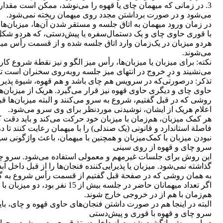
3. در زمانی که میهمان چای یا قهوه را می‌نوشد، ممکن است مقدا
می‌شود و در صورت برداشتن مجدد روی میهمان ریخته نمی‌شود.
با قوری حاوی چای و یک دستمال‌سفره یا پیش‌دستی، که هردو شک
می‌شوند.
نکته: برای میزبان یا میزبان‌ها، رأس میز الگو و نیز نقطة شرو
می‌نشیند و درِ خروج در انتهای میز جلسه روبه‌روی سخنران است ت
تذکر: درصورتی‌که در سرویس هم چای باشد و هم قهوه، شیوة پذیرایی
حاوی چای و دیگری حاوی قهوه نیز قرار می‌گیرد. هریک از میزبان‌ها 
روشی که در قبل گفتیم، شروع به سرو می‌کنند و البته میزبان‌ها قب
اعلام هریک از ایشان، نوشیدنی موردنظر برای وی سرو می‌شود.
هر کمک میزبان، هم‌زمان با میزبان خود حرکت می‌کند و باید دقت کن
فاصلة استاندارد و قانونی (یک صندلی) را با میهمان رعایت کنند تا د
نبودن میزبان با کمک‌میزبان و همچنین با میهمان، باعث واژگونی 
سرو چای و قهوه از روی سینی
این روش برای جلسات غیرمهم و معمولی استفاده می‌شود. سرو چا
گذاشته نمی‌شود. میزبان یا پذیرایی‌کننده فنجان‌ها را از قبل داخل آب
به همان روشی که در صفحة قبل گفتیم از قسمت رأس شروع به گذاش
اگر تعداد میهمانان حاضر در جل
هم‌زمان با هم از در خروجی خارج شوند.
البته در اینجا هم در صورت داشتن فنجان‌های حاوی قهوه و چای، باید
سرو چای و قهوه با قوری و پیش‌دستی
در این روش، انگشت شست از داخل دستة قوری رد می‌شود و چهار