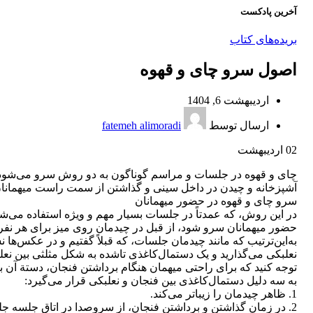
آخرین پادکست
بریده‌های کتاب
اصول سرو چای و قهوه
اردیبهشت 6, 1404
ارسال توسط
fatemeh alimoradi
02
اردیبهشت
چای و قهوه در جلسات و مراسم گوناگون به دو روش سرو می‌شود: 
آشپزخانه و چیدن در داخل سینی و گذاشتن از سمت راست میهمانان 
سرو چای و قهوه در حضور میهمانان
در این روش، که عمدتاً در جلسات بسیار مهم و ویژه استفاده می‌شود
حضور میهمانان سرو شود، از قبل در چیدمان روی میز برای هر نف
به‌این‌ترتیب که مانند چیدمان جلسات، که قبلاً گفتیم و در عکس‌ها
نعلبکی می‌گذارید و یک دستمال‌کاغذی تاشده به شکل مثلثی بین ن
توجه کنید که برای راحتی میهمان هنگام برداشتن فنجان، دستة آن باید طب
به سه دلیل دستمال‌کاغذی بین فنجان و نعلبکی قرار می‌گیرد:
1. ظاهر چیدمان را زیباتر می‌کند.
2. در زمان گذاشتن و برداشتن فنجان، از سروصدا در اتاق جلسه جلوگیری می‌کند.