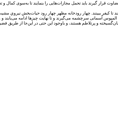
ضاوت قرار گيرند بايد تحمل مجازات‌هايی را بنمايند تا به‌سوی كمال و تع
‌كنند تا كيفر ببينند. چهار رودخانه مظهر چهار رود حيات‌بخش نيروي مش
 المپوس آسمانی سرچشمه می‌گيرند و تا نهايت چيزها ادامه می‌يابند و
نان‌گسيخته و پرتلاطم هستند، و باوجود اين حتی در اين‌جا از طريق فضيل