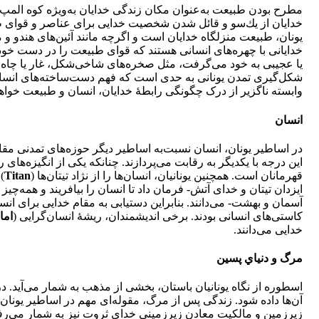
مطرح ‌بودن طبيعت به‌عنوان مكان زندگی خدايان به‌ويژه كوه المپ 
خدايان از يك‌سو و قائل‌ شدن شخصيت خدايی برای عناصر و قوای ط
يونان، طبيعت منزلگاه خدايان است و اگرچه مانند آئين‌های هندو 
خدايانی با چهره‌های انسانی هستند كه قوای طبيعت را در دست خود
يا عجيبی به خود می‌گرفت، مثل صخره‌های شاخی‌شكل، غار يا چاه، ب
شكل‌گيری تمدن يونانی به حدی است كه فهم دست‌ساخته‌های انسانی
وابسته ناگزير از درک چگونگی رابطۀ خدايان، انسان و طبيعت خواهد
انسان
در اساطير يونان، انسان نسبت‌به اساطير ديگر حوزه‌های تمدنی مقام 
اين درجه با يكديگر به رقابت می‌پردازند. چنانكه يكی از انگيزه‌ه
قهرمانان است. همچنين يونانيان، انسان‌ها را از نژاد تيتان‌ها (
Titan
)
ايزدان تيتان و خدای آتش- فرمان داد تا انسان را بيافريند و همه‌چيز 
آسمان و بهشت- می‌دانند. بنابراين دستيابی به مقام خدايی برای انس
كاستی‌های انسانی بودند. برخی انديشمندان، ريشۀ انسان‌گرايی (
اما
خدايی می‌دانند.
مرگ و دنياي پسين
اسطوره از نگاه يونانيان باستان، بخشی از مذهب به شمار می‌آيد.
آن‌ها داده شود. زندگی پس از مرگ، مقوله‌ای مهم در اساطير يونان 
زيرزمين و مالكيت معادن زيرزمينی خدای ثروت نيز به شمار می‌ر