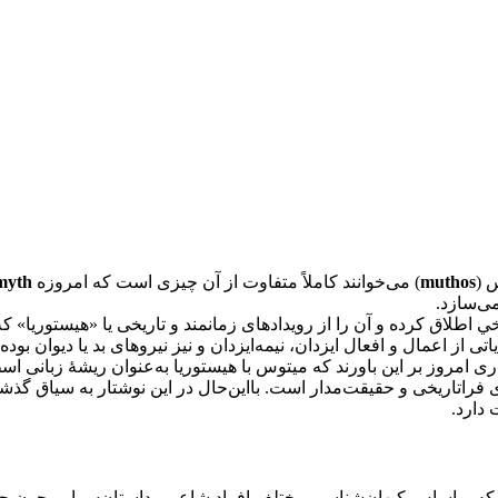
س (
muthos
) می‌خوانند كاملاً متفاوت از آن چيزی است كه امروزه
myth
ی‌سازد.
ي اطلاق كرده و آن را از رويدادهای زمانمند و تاريخی يا «هيستوريا» ك
تی از اعمال و افعال ايزدان، نيمه‌ايزدان و نيز نيروهای بد يا ديوان بود
مروز بر اين باورند كه ميتوس با هيستوريا به‌عنوان ريشۀ زبانی ا
 فراتاريخی و حقيقت‌مدار است. بااين‌حال در اين نوشتار به سياق گذش
دارد.
كه براساس كيهان‌شناسی مختلف افراد شاعر و داستان‌سرايی چون چو