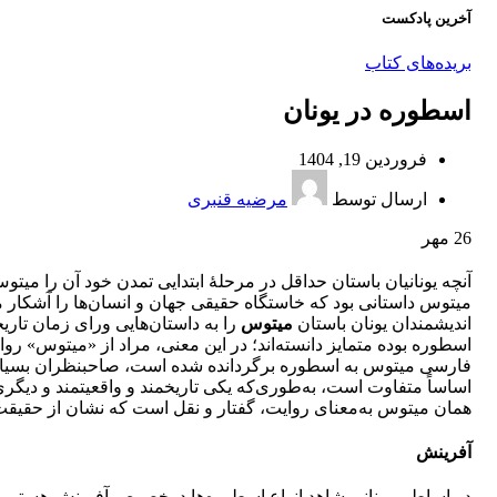
آخرین پادکست
بریده‌های کتاب
اسطوره در یونان
فروردین 19, 1404
ارسال توسط
مرضیه قنبری
26
مهر
آنچه يونانيان باستان ‌حداقل در مرحلۀ ابتدايی تمدن خود آن را ميتو
ميتوس داستانی بود كه خاستگاه حقيقی جهان و انسان‌ها را آشكار م
انديشمندان يونان باستان
ميتوس
را به داستان‌هايی ورای زمان تاريخ
اسطوره بوده متمايز دانسته‌اند؛ در اين معنی، مراد از «ميتوس» روايا
فارسی ميتوس به اسطوره برگردانده شده است، صاحبنظران بسياری ا
اساساً متفاوت است، به‌طوری‌كه يكی تاريخمند و واقعيتمند و ديگری
همان ميتوس به‌معنای روايت، گفتار و نقل است كه نشان از حقيقت 
آفرينش
در اساطير يونانی شاهد انواع اسطوره‌ها درخصوص آفرينش هستيم 