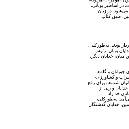
 در اساطير يونانی،
می‌شود. در زبان
نين، طبق كتاب
ار بودند. به‌طوركلی،
خدايان يونان، زئوس
 ميان، خدايان ديگر،
چوپانان و گله‌ها.
 شراب و كشاورزی-
انيان شب‌ها، براي رفع
خدايان و زنی از
نان خدازاد
آمد. به‌طور‌كلی،
زمين، خدايان گذشتگان