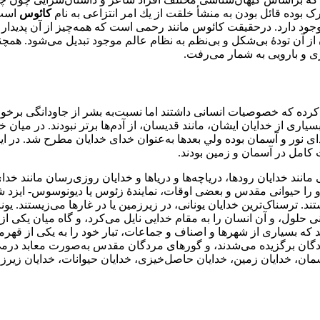
 بوده قائل ‌بودن به منشأ خلقت از يك امر انتزاعی به نام
كائوس
است.
جود دارد. درحقيقت كائوس مانند رحمی است كه همه‌چيز از آن پديدار 
ز آن تودۀ بی‌شكل و بی‌نظم به نظام عالم موجود تبديل می‌شود. همچ
دری و بارویی به شمار می‌رفت.
ر كرده كه خصوصيات انسانی داشتند اما نسبت‌به بشر از جاودانگی برخورد
ياری از خدايان ايشان، مانند قديسان، از آدم‌ها برتر نبودند. در ميان 
ای نور و آسمان بوده ولي بعدها به‌عنوان خدای خدايان مطرح شد. در اين
 كامل در آسمان و زمين بودند.
انند خدايان رودها، درياچه‌ها و درياها و خدايان روزی‌رسان مانند خدای 
 گاو را حيوانی مقدس و بعضی اوقات، نمايندۀ زئوس يا ديونوسوس- ايزد
ند. ترسناک‌ترين خدايان يونانی، در زيرزمين يا در غارها می‌زيستند. يون
 حلول، و آن انسان را به مقام خدايی نايل می‌كرد، و گاه ميان يكی از 
د كه بسياری از شهرها و اصناف و جماعات، تبار خود را به يكی از قهرما
مردگان برگزيده می‌شدند، و گورهای مردگان مقدس به‌صورت معابد درمی‌
سمان، خدايان زمين، خدايان حاصل‌خيزی، خدايان حيوانات، خدايان زير