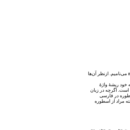
می‌ناميم. ازنظر آن‌ها
ه خود ريشۀ واژۀ
ه است. اگرچه در زبان
سطوره در فارسی
ته مراد از اسطوره
ن «هومر»، «هزيود»،