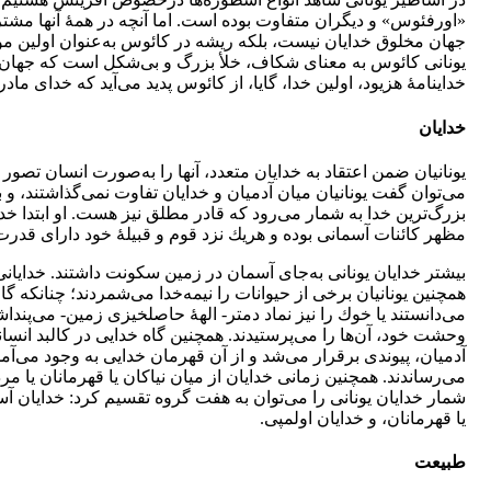
«اورفئوس» و ديگران متفاوت بوده است. اما آنچه در همۀ آنها مشترک
جهان مخلوق خدايان نيست، بلكه ريشه در كائوس به‌عنوان اولين مو
يونانی كائوس به معنای شكاف، خلأ بزرگ و بی‌شكل است كه جهان ا
خداينامۀ هزيود، اولين خدا، گايا، از كائوس پديد می‌آيد كه خدای ما
خدايان
يونانيان ضمن اعتقاد به خدايان متعدد، آنها را به‌صورت انسان تصو
می‌توان گفت يونانيان ميان آدميان و خدايان تفاوت نمی‌گذاشتند، و بس
بزرگ‌ترين خدا به شمار می‌رود كه قادر مطلق نيز هست. او ابتدا خد
مظهر كائنات آسمانی بوده و هريك نزد قوم و قبيلۀ خود دارای قدرت
بيشتر خدايان يونانی به‌جای آسمان در زمين سكونت داشتند. خدايانی م
همچنين يونانيان برخی از حيوانات را نيمه‌خدا می‌شمردند؛ چنانكه
می‌دانستند يا خوك را نيز نماد دمتر- الهۀ حاصلخيزی زمين- می‌پنداشت
وحشت خود، آن‌ها را می‌پرستيدند. همچنين گاه خدايی در كالبد انسانی
آدميان، پيوندی برقرار می‌شد و از آن قهرمان خدايی به وجود می‌آم
می‌رساندند. همچنين زمانی خدايان از ميان نياكان يا قهرمانان يا 
شمار خدايان يونانی را می‌توان به هفت گروه تقسيم كرد: خدايان آ
يا قهرمانان، و خدايان اولمپی.
طبيعت