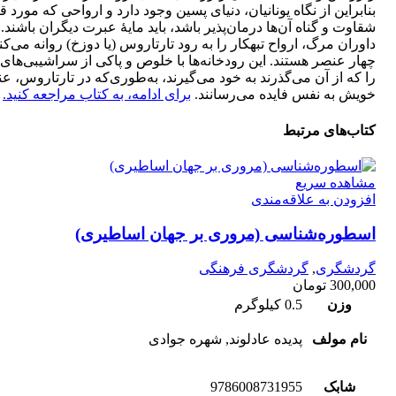
بنابراين از نگاه يونانيان، دنيای پسين وجود دارد و ارواحی كه مورد ق
شقاوت و گناه آن‌ها درمان‌پذير باشد، بايد مايۀ عبرت ديگران باشند.
داوران مرگ، ارواح تبهكار را به رود تارتاروس (يا دوزخ) روانه می
چهار عنصر هستند. اين رودخانه‌ها با خلوص و پاكی از سراشيبی‌های
را كه از آن می‌گذرند به خود می‌گيرند، به‌طوری‌كه در تارتاروس، ع
خويش به نفس فايده می‌رسانند.
برای ادامه، به کتاب مراجعه کنید.
کتاب‌های مرتبط
مشاهده سریع
افزودن به علاقه‌مندی
اسطوره‌شناسی (مروری بر جهان اساطیری)
گردشگری
,
گردشگری فرهنگی
300,000
تومان
وزن
0.5 کیلوگرم
نام مولف
پدیده عادلوند, شهره جوادی
شابک
9786008731955