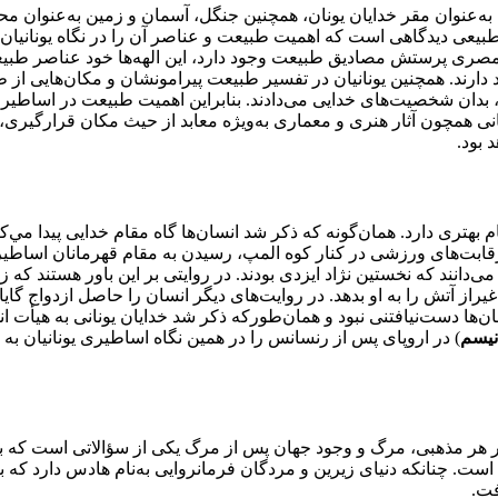
به‌عنوان مقر خدايان يونان، همچنين جنگل، آسمان و زمين به‌عنوان م
بيعی ديدگاهی است كه اهميت طبيعت و عناصر آن را در نگاه يونانيان
و مصری پرستش مصاديق طبيعت وجود دارد، اين الهه‌ها خود عناصر طبيع
 دارند. همچنين يونانيان در تفسير طبيعت پيرامونشان و مكان‌هايی 
دان شخصيت‌های خدایی می‌دادند. بنابراين اهميت طبيعت در اساطير يو
 همچون آثار هنری و معماری به‌ويژه معابد از حيث مكان قرارگيری، 
 بود.
بهتری دارد. همان‌گونه كه ذكر شد انسان‌ها گاه مقام خدايی پيدا مي‌كن
ای رقابت‌های ورزشی در كنار كوه المپ، رسيدن به مقام قهرمانان اساط
 می‌دانند كه نخستين نژاد ايزدی بودند. در روايتی بر اين باور هستند كه
غير‌از آتش را به او بدهد. در روايت‌های ديگر انسان را حاصل ازدواج گايا
ان‌ها دست‌نيافتنی نبود و همان‌طوركه ذكر شد خدايان يونانی به هيأت ا
نيسم
) در اروپای پس از رنسانس را در همين نگاه اساطيری يونانيان به ا
 در هر مذهبی، مرگ و وجود جهان پس از مرگ يكی از سؤالاتی است كه ب
است. چنانكه دنيای زيرين و مردگان فرمانروايی به‌نام هادس دارد كه 
فت.