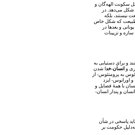
حل سكونت الهه‌گان و
 شكل می‌دهد. در
ت نيستند، بلكه
از طبيعت كه شكل خاص
نانی و بعدها در
سازه و تزيينات
ند و براي دستيابی به
يری و
انسان-خد
ا شدن
 زئوس به پرومتئوس- از
 و اورانوس- ايزد
نسان با همۀ فضايل و
نسان و پندار انسان-
ايد پاسخی در شأن
به‌دليل حكومت بر