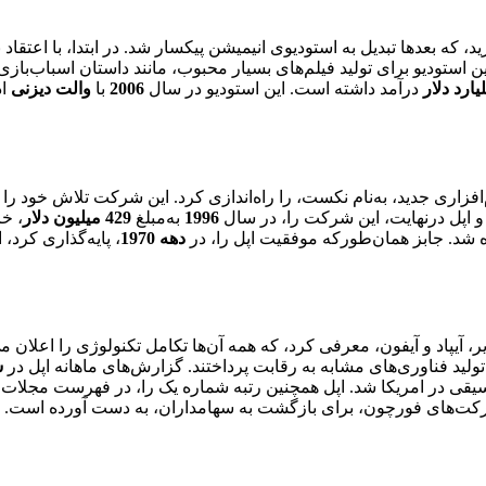
ه بعدها تبدیل به استودیوی انیمیشن پیکسار شد. در ابتدا، با اعتقاد ب
استودیو برای تولید فیلم‌های بسیار محبوب، مانند داستان اسباب‌بازی،
درآمد داشته است. این استودیو در سال
2006
با
والت دیزنی
اد
زاری جدید، به‌نام نکست، را راه‌اندازی کرد. این شرکت تلاش خود را
و اپل درنهایت، این شرکت را، در سال
1996
به‌مبلغ
429 میلیون دلار
، خ
ه شد. جابز همان‌طورکه موفقیت اپل را، در
دهه 1970
، پایه‌گذاری کرد،
 آیپاد و آیفون، معرفی کرد، که همه آن‌ها تکامل تکنولوژی را اعلان می‌ک
ولید فناوری‌های مشابه به رقابت پرداختند. گزارش‌های ماهانه اپل در
س
سیقی در ‌امریکا شد. اپل همچنین رتبه شماره یک را، در فهرست مجلات
رکت‌های فورچون، برای بازگشت به سهامداران، به دست آورده است.