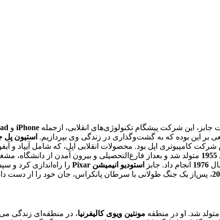
ت جابز، این شرکت پیشگام تکنولوژی‌های انقلابی، ازجمله
iPhone
و
Pad
ی بر این بوده که به گشت‌و‌گذاری در زندگی وی بپردازیم.
استیون پل ج
س شرکت کامپیوتری اپل بود. محصولات انقلابی اپل، که شامل آیپاد و آیف
1955
متولد شد و بعداز فارغ‌التحصیلی و بیرون آمدن از دانشگاه، مشغ
ال
1976
انجام داد. جابز
استودیو انیمیشن Pixar
را راه‌اندازی کرد و سپس
20
، پس‌از یک جنگ طولانی با سرطان پانکراس، جان خود را از دست داد
تولد شد. او در منطقه
مونتین ویوی کالیفرنیا
، در منطقه‌ای زندگی می‌