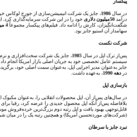
پیکسار
در سال
1986
، جابز یک شرکت انیمیشن‌سازی از جورج لوکاس خرید، ک
درآمد
50میلیون دلاری
خود را در این شرکت سرمایه‌گذاری کرد. این 
شگفت‌انگیزان، کارش را ادامه داد. فیلم‌های پیکسار مجموعاً
4 میلیارد دلار
سهامدار آن استیو جابز بود.
شرکت نکست
پس‌از ترک اپل در سال
1985
، جابز یک شرکت سخت‌افزاری و نرم‌اف
سیستم عامل تخصصی خود به جریان اصلی بازار ‌امریکا انجام داد 
جابز به‌عنوان مدیر اجرایی اپل، به‌عنوان سمت اصلی خود، برگزید
در
دهه 1990
، به‌عهده داشت.
بازسازی اپل
در سال‌های پس‌از آن، اپل محصولات انقلابی را، به‌عنوان مکبوک ایر،
بلافاصله پس‌از آنکه اپل محصول جدیدی را عرضه کرد، رقبا برای ت
قابل‌توجهی بهبود یافت و اپل رتبه دوم بزرگ‌ترین خرده‌فروش مو
(شرکت‌های موردتحسین آمریکا) و همچنین رتبه یک را در میان ش
نبرد جابز با سرطان