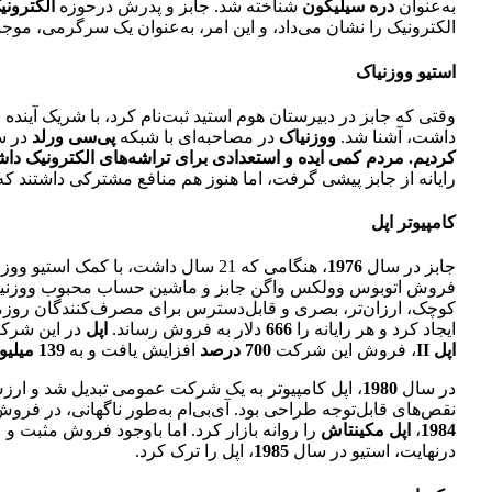
به‌عنوان
دره سیلیکون
شناخته ‌شد. جابز و پدرش درحوزه
الکترونی
الکترونیک را نشان می‌داد، و این امر، به‌عنوان یک سرگرمی، م
استیو ووزنیاک
وقتی که جابز در دبیرستان هوم استید ثبت‌نام کرد، با شریک آینده
داشت، آشنا شد.
ووزنیاک
در مصاحبه‌ای با شبکه
پی‌سی ورلد
در س
کردیم. مردم کمی ایده و استعدادی برای تراشه‌های الکترونیک داش
رایانه از جابز پیشی گرفت، اما هنوز هم منافع مشترکی داشتند که 
کامپیوتر اپل
جابز در سال
1976
، هنگامی که 21 سال داشت، با کمک اس
فروش اتوبوس وولکس واگن جابز و ماشین حساب محبوب ووزنیاک ب
کوچک، ارزان‌تر، بصری و قابل‌دسترس برای مصرف‌کنندگان روزمره 
ایجاد کرد و هر رایانه را
666
دلار به فروش رساند.
اپل
در این شرک
اپل II
، فروش این شرکت
700 درصد
افزایش یافت و به
139 میلیون دلار
در سال
1980
، اپل کامپیوتر به یک شرکت عمومی تبدیل شد و ار
نقص‌های قابل‌توجه طراحی بود. آی‌بی‌ام به‌طور ناگهانی، در فرو
1984
،
اپل مکینتاش
را روانه بازار کرد. اما باوجود فروش مثبت و ع
درنهایت، استیو در سال
1985
، اپل را ترک کرد.