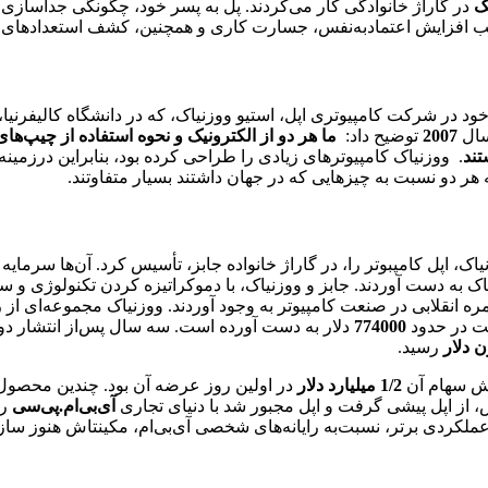
ک
در گاراژ خانوادگی کار می‌کردند. پل به پسر خود، چگونگی جداسازی
وجب افزایش اعتمادبه‌نفس، جسارت کاری و همچنین، کشف استعدادهای 
 خود در شرکت کامپیوتری اپل، استیو ووزنیاک، که در دانشگاه کالیفرنیا
ال
2007
توضیح داد:
ما هر دو از الکترونیک و نحوه استفاده از چیپ‌های
تند
. ووزنیاک کامپیوترهای زیادی را طراحی کرده بود، بنابراین درزمین
هر دو نسبت به چیزهایی که در جهان داشتند بسیار متفاوتند.
تیو ووزنیاک، اپل کامپبوتر را، در گاراژ خانواده جابز، تأسیس کرد. آن‌ها سرمایه
ه دست آوردند. جابز و ووزنیاک، با دموکراتیزه کردن تکنولوژی و 
انقلابی در صنعت کامپیوتر به وجود آوردند. ووزنیاک مجموعه‌ای از ر
ت در حدود
774000
دلار به دست آورده است. سه سال پس‌از انتشار دو
رسید.
زش سهام آن
1/2 میلیارد دلار
در اولین روز عرضه آن بود. چندین محصول
ش، از اپل پیشی گرفت و اپل مجبور شد با دنیای تجاری
آی‌بی‌ام.پی‌سی
رق
ملکردی برتر، نسبت‌به رایانه‌های شخصی آی‌بی‌ام، مکینتاش هنوز سازگار 