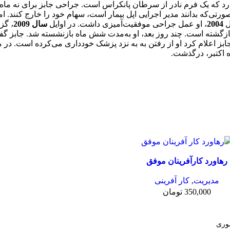
د که یک فرم نادر از سرطان پانکراس است. جراحی جابز برای نه ماه به
تی‌که بدانند مدیر اجرایی اپل بیمار است، سهام خود را خارج کنند. اما
ل
2004
، او عمل جراحی موفقیت‌آمیزی داشت. در اوایل
سال 2009
، گز
بازگشته است. چند روز بعد، او به‌مدت شش ماه بازنشسته شد. جابز 
جابز اعلام کرد او از رفتن به به نزد پزشک خودداری می‌کرده است. در 
ه اکتبر، درگذشت.
رهاورد کار‌آفرینان موفق
مدیریت
,
کار آفرینی
350,000
تومان
صوری