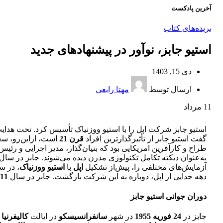
آخرین پادکست
بریده‌های کتاب
استیو جابز، نو‌آور در پیشنهاد‌‌های جدید
دی 15, 1403
ارسال توسط
مهتا رابعی
11
مرداد
استیو جابز شرکت اپل را با استیو ووزنیاک تأسیس کرد. تحت هدای
گفت استیو جابز از تأثیرگذارترین افراد
قرن 21
است، ازاین‌رو، سع
طراح و کارآفرین ‌امریکایی بود که بنیان‌گذار، مدیر اجرایی و رئی
به‌عنوان دیکته تکامل تکنولوژی مدرن دیده می‌شوند. جابز در سال
آزمایش‌های مختلفی را، پیش‌از تشکیل
اپل
با
استیو ووزنیاک
، در س
دهه جدایی از اپل، دوباره به این شرکت بازگشت. جابز در سال
11
دوران جوانی استیو جابز
جابز در
24 فوریه 1955
در شهر
سانفرانسیسکو
در ایالت
کالیفرنیا
م