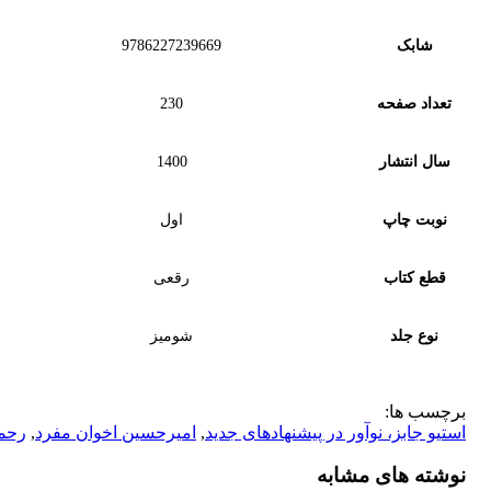
شابک
9786227239669
تعداد صفحه
230
سال انتشار
1400
نوبت چاپ
اول
قطع کتاب
رقعی
نوع جلد
شومیز
برچسب ها:
استیو جابز، نوآور در پیشنهاد‌های جدید
,
امیرحسین اخوان مفرد
,
رحمن
نوشته های مشابه