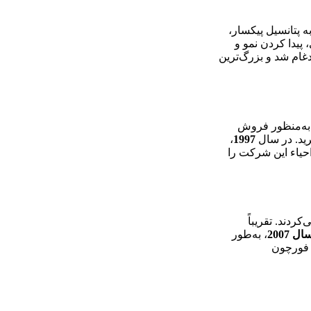
ه پتانسیل پیکسار،
 پیدا کردن نمو و
غام شد و بزرگ‌ترین
 به‌منظور فروش
رید. در سال
1997
،
 احیاء این شرکت را
ردند. تقریباً
ال 2007
، به‌طور
 فورچون