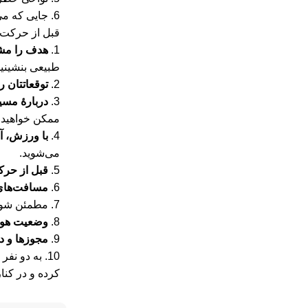
6. جایی که می‌توان اتراق کرد. کروکی خط مسیر تمام اطلاعاتی است که به دست می‌آید، که یا نوشته شده و یا با تکمیل کروکی انجام شده.
قبل از حرکت، 
1.
هدف را مش
طبیعی بنشینی
2.
توقعاتتان ر
3.
دربارۀ مسی
ممکن خواهید 
4.
با ورزش، آم
می‌شوید.
5.
قبل از حرک
6.
مسافت‌های 
7. مطمئن شوید
8.
وضعیت هوای
9.
مجوزها و دی
10. به دو نفر از دوستان و یا مسئولان امداد،
کرده و در کنار