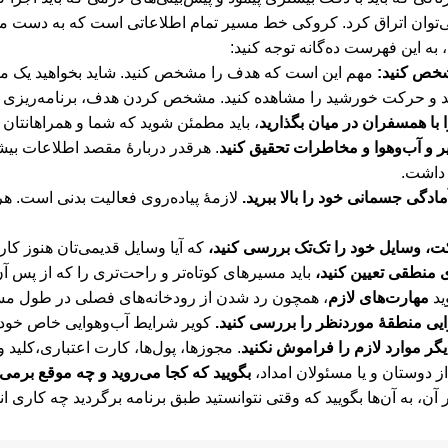
به این فهرست ده‌گانه توجه کنید:
خص کنید:
مهم این است که هدف را مشخص کنید. شاید بخواهید یک مسیر
د و حرکت خورشید را مشاهده کنید. مشخص کردن هدف، برنامه‌ریزی را
ا با همسفران در میان بگذارید
، باید مطمئن شوید که شما و همراهانتان 
ر و آب‌وهوا و مخاطرات تحقیق کنید
. هرقدر دربارۀ مقصد اطلاعات بیش
داشت.
ادگی جسمانی خود را بالا ببرید.
لازمۀ پیاده‌روی فعالیت بدنی است. 
ت، وسایل خود را تک‌تک بررسی کنید،
که آیا وسایل قدیمی‌تان هنوز کار 
منطقی تعیین کنید،
باید مسیرهای کوتاه‌تر و راحت‌تری را که از پس آن
مهارت‌های لازم
، همچون رد شدن از رودخانه‌های فصلی در طول مسیر،
ی منطقۀ موردنظر را بررسی کنید.
کویر شرایط آب‌وهوایی خاص خود را
گر موارد لازم را فراموش نکنید
. مجوزها، پول‌ها، کارت اعتباری،کلید 
بگویید که کجا می‌روید و چه موقع برمی‌
 آن، به آن‌ها بگویید که وقتی نتوانستید طبق برنامه برگردید چه کاری ان