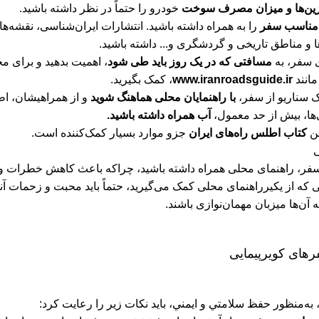
زین‌ها و میزان مصرف سوخت
خودرو را حتماً در نظر داشته باشید.
مناسب سفر
را به همراه داشته باشید. انتشارات ایران‌شناسی، نقشه‌ه
ها و مناطق تاریخی و گردشگری و... داشته باشید.
ی سفر، به
مسافتی که در یک روز باید طی شود
، اهمیت بدهید و برای مح
انند
www.iranroadsguide.ir
، کمک بگیرید.
 سناریو از سفر،
با راهنمایان محلی هماهنگ شوید
و از همراهیشان، اط
ی‌ها، بیش از حد معمول،
آب همراه داشته باشید.
تن
کتاب اطلس راه‌های ایران
جزو موارد بسیار کمک‌کننده است.
ی
سفر، راهنمای محلی همراه داشته باشید، چراکه باعث کاهش خطرات و 
 که از یکیرراهنمای محلی کمک می‌گیرید، حتماً باید محبت و زحمات آنا
 آن‌ها میزبان مهمان‌نوازی باشند.
رهای کویرپیمایی
به‌منظور حفظ سلامتي و ايمني، بايد نكات زير را رعايت كرد: