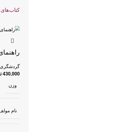
کتاب‌های 
راهنمای
گردشگری
430,000
ت
وزن
نام مولف