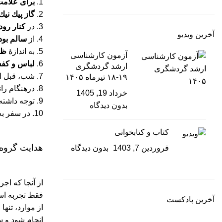
1.
برای علامت
2.
گاز پيك نيك
3. در
كنار رود
آخرین ویدیو
4. از
سالم بو
5. به اندازۀ
ظر
آزمون کارشناسی
6.
لباس و كف
ارشد گردشگری
7. شب، قبل از حركت و در هنگام رانندگي،
۱۹-۱۸ تیرماه ۱۴۰۵
8. درهنگام رانندگي،
خرداد 19, 1405
9. توجه داشته باشید که بيشترين آمار تصادفات رانندگي، به‌دلیل
بدون دیدگاه
10. در سفر به کویر، هنگام رسیدن به
کتاب و کتابخوانی
هدایت گروه 
فروردین 7, 1403
بدون دیدگاه
از آنجا که اج
فقط تجربه است
آخرین پادکست
از موارد، تن
انجام شود و س