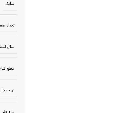
شابک
تعداد صف
سال انتش
قطع کتا
نوبت چا
نوع جلد