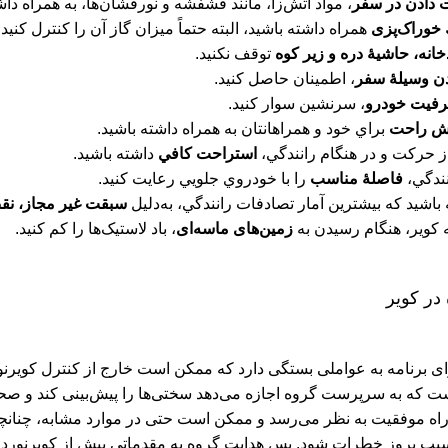
 دادن در سفر
، مواد آتش‌زا، مانند فشفشه و نورفشان‌ها، به همراه داش
 خوراک‌پزی
همراه داشته باشید، البته حتماً میزان گاز آن را کنترل کنید.
خانه، حاشيۀ دره و زير كوه
توقف نكنيد.
دن وسيلۀ سفر
، اطمينان حاصل كنيد.
فيت خودرو
، سرنشين سوار كنيد.
ش راحت
براي خود و همراهانتان به همراه داشته باشيد.
استراحت كافي
داشته باشيد.
فاصلۀ مناسب
را با خودروي جلويي رعايت كنيد.
سبقت غير مجاز، نق
زمین‌های ماسه‌ای
، باد لاستیک‌ها را کم کنید.
در کویر
رای برنامه به عواملی بستگی دارد که ممکن است خارج از کنترل کویرنور
 که به سرپرست گروه اجازه می‌دهد سختی‌ها را پیش‌بینی کند و صحیح‌ت
ها راه موفقیت به نظر می‌رسد و ممکن است حتی در موارد مشابه، چن
بب بروز خطرات شود. پس هدایت گروه به مقدماتی بیش از کویرنوردی- 