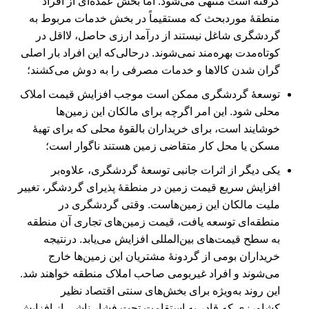
گرفته است منتهی می‌شود. اما بخش عمده‌ای از افراد
منطقۀ موردبحث که مستقیماً در بخش خدمات مربوط به
گردشگری شاغل نیستند از درآمد ارزی حاصل، لااقل در
کوتاه‌مدت بهره‌مند نمی‌شوند. درحالی‌که این افراد بار اصلی
گران شدن کالاها و خدمات مصرفی را به دوش می‏‌کشند؛
توسعۀ گردشگری ممکن است موجب افزایش قیمت املاک
محلی شود. این امر اگرچه برای مالکان این زمین‏‌ها
خوشایند است، برای خریداران بالقوۀ محلی که برای تهیۀ
مسکن یا محل کار متقاضی زمین هستند ناگوار است؛
یکی دیگر از اثرات جانبی توسعۀ گردشگری، علاوه‌بر
افزایش سریع قیمت زمین در منطقۀ پذیرای گردشگر، تغییر
ملیت مالکان این زمین‏‌هاست. وقتی گردشگری در
منطقه‌ای توسعه یافت، قیمت زمین‏‌های تجاری آن منطقه
به سطح قیمت‏‌های بین‌المللی افزایش می‌‏یابد. درنتیجه
خریداران بومی از گردونۀ مشتریان این زمین‏‌ها خارج
می‏‌شوند و افراد غیربومی صاحب املاک منطقه خواهند شد.
این روند به‌ویژه برای بخش‌‏های سنتی اقتصاد نظیر
کشاورزی که قادر به استقامت تحت فشار ناشی از افزایش