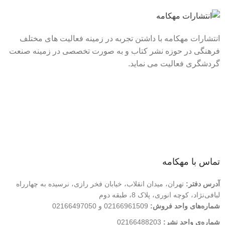
انتشارات مهکامه با داشتن تجربه در زمینه فعالیت های مختلف
فرهنگی در حوزه نشر کتاب و به صورت تخصصی در زمینه صنعت
گردشگری فعالیت می نماید.
لینک های سریع
درباره ما
تماس با ما
فروشگاه
تماس با مهکامه
آدرس دفتر:
تهران، میدان انقلاب، خیابان فخر رازی، نرسیده به چهارراه
لبافی‌نژاد، کوچه انوری، پلاک 8، طبقه دوم
شماره‌های واحد فروش:
02166961509 و 02166497050
شماره‌‌ی واحد نشر:
02166488203