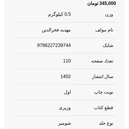
345,000
تومان
وزن
0.5 کیلوگرم
نام مولف
مهدیه فخرالدین
شابک
9786227239744
تعداد صفحه
110
سال انتشار
1402
نوبت چاپ
اول
قطع کتاب
وزیری
نوع جلد
شومیز