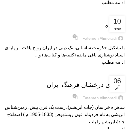
ادامه مطلب
بریده‌های کتاب
10
آتشکده
بهمن
0
Fatemeh Alimoradi
با تشکیل حکومت ساسانی، تک دینی در ایران رواج یافت. بر پایه‌ی
اسناد نوشتاری باقی مانده (کتیبه‌ها و کتاب‌ها) و...
ادامه مطلب
بریده‌های کتاب
06
اوج‌های درخشان فرهنگ ایران
آذر
0
Fatemeh Alimoradi
شاهراه خراسان (جاده‌ ابریشم)درست یک قرن پیش، زمین‌شناس
اتریشی به نام فردیناند فون ریشتهوفن (1833-1905 م.) اصطلاح
جادۀ‌ ابریشم را باب...
ادامه مطلب