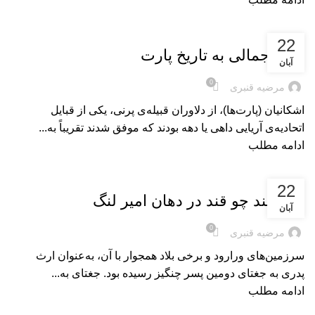
بریده‌های کتاب
22
نگاه اجمالی به تاریخ پارت
آبان
0
مرضیه قنبری
اشکانیان (پارت‌ها)، از دلاوران قبیله‌ی پرنی، یکی از قبایل
اتحادیه‌ی آریایی داهی یا دهه بودند که موفق شدند تقریباً به...
ادامه مطلب
بریده‌های کتاب
22
سمرقند چو قند در دهان امیر لنگ
آبان
0
مرضیه قنبری
سرزمین‌های ورارود و برخی بلاد همجوار با آن، به‌عنوان ارث
پدری به جغتای دومین پسر چنگیز رسیده بود. جغتای به...
ادامه مطلب