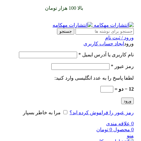
سفارشات خود را برای
بالا 100 هزار تومان
را با پیک رایگان تجربه
کنید
جستجو
ورود / ثبت نام
ورود
ایجاد حساب کاربری
نام کاربری یا آدرس ایمیل
*
رمز عبور
*
لطفا پاسخ را به عدد انگلیسی وارد کنید:
12 − دو =
ورود
رمز عبور را فراموش کرده اید؟
مرا به خاطر بسپار
0
علاقه مندی
0
محصول
0
تومان
منو