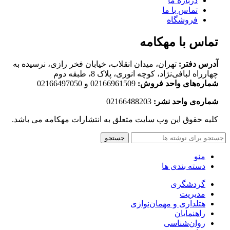
درباره ما
تماس با ما
فروشگاه
تماس با مهکامه
آدرس دفتر:
تهران، میدان انقلاب، خیابان فخر رازی، نرسیده به
چهارراه لبافی‌نژاد، کوچه انوری، پلاک 8، طبقه دوم
شماره‌های واحد فروش:
02166961509 و 02166497050
شماره‌‌ی واحد نشر:
02166488203
کلیه حقوق این وب سایت متعلق به انتشارات مهکامه می باشد.
جستجو
منو
دسته بندی ها
گردشگری
مدیریت
هتلداری و مهمان‌نوازی
راهنمایان
روان‌شناسی