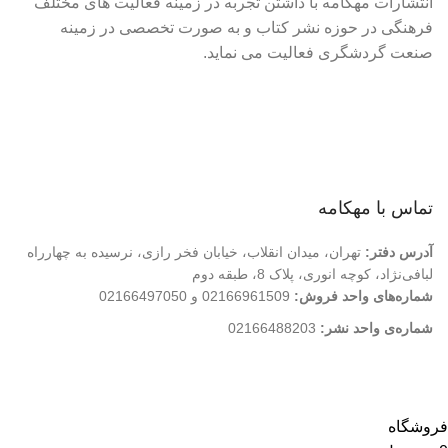
انتشارات مهکامه با داشتن تجربه در زمینه فعالیت های مختلف
فرهنگی در حوزه نشر کتاب و به صورت تخصصی در زمینه
صنعت گردشگری فعالیت می نماید.
لینک های سریع
درباره ما
تماس با ما
فروشگاه
تماس با مهکامه
آدرس دفتر:
تهران، میدان انقلاب، خیابان فخر رازی، نرسیده به چهارراه
لبافی‌نژاد، کوچه انوری، پلاک 8، طبقه دوم
شماره‌های واحد فروش:
02166961509 و 02166497050
شماره‌‌ی واحد نشر:
02166488203
کلیه حقوق این وب سایت متعلق به انتشارات مهکامه می باشد.
فروشگاه