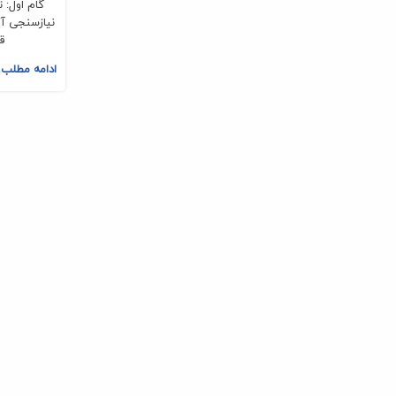
گام اول: 
نیازسنجی آ
قب
ادامه مطلب