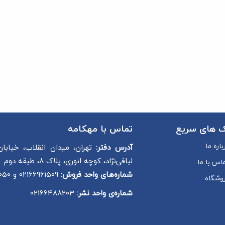
ک های سریع
تماس با مهکامه
باره ما
آدرس دفتر:
تهران، میدان انقلاب، خیابان
لبافی‌نژاد، کوچه انوری، پلاک 8، طبقه دوم
اس با ما
شماره‌های واحد فروش:
02166961509 و 02166497050
وشگاه
شماره‌‌ی واحد نشر:
02166488203