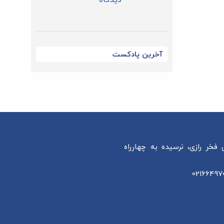
آخرین پادکست
 فخر رازی، نرسیده به چهارراه