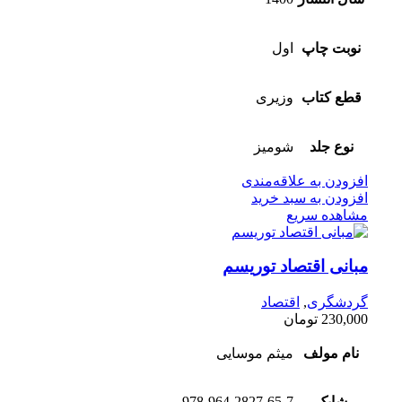
نوبت چاپ
اول
قطع کتاب
وزیری
نوع جلد
شومیز
افزودن به علاقه‌مندی
افزودن به سبد خرید
مشاهده سریع
مبانی اقتصاد توریسم
گردشگری
,
اقتصاد
230,000
تومان
نام مولف
میثم موسایی
شابک
978-964-2827-65-7