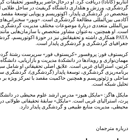
انتاریو (کانادا) دریافت کرد. او درحال‌حاضر پروفسور تحقیقات 
گردشگری، ورزش و هتلداری دانشگاه گریفیث در ساحل طلایی اس
متخصص در گردشگری پایدار، اکوتوریسم و ​​پویایی توسعۀ مقصد 
آکادمی بین‌المللی مطالعۀ گردشگری است. «ویور» سخنرانی‌های
بین‌المللی متعددی دربارۀ موضوعات مختلف مدیریت گردشگری نو
PATA همکاری داشته و تحقیقاتش نیز در حوزۀ اکوتوریسم، گرد
جغرافیای گردشگری و گردشگری پایدار است.
کریستوف فور: پروفسور «کریستوف فور» سرپرست رشتۀ گرد
مهمان‌نوازی و رویدادها در دانشکدۀ مدیریت و بازاریابی، دانشگا
کرتین، استرالیای غربی است. علایق اصلی تحقیقاتی او شامل س
برنامه‌ریزی گردشگری، توسعۀ پایدار (گردشگری)، گردشگری 
ساحلی و ژئوتوریسم و ​​همچنین حاکمیت مقصد با تمرکز ویژه بر 
تحلیل شبکه است.
مایکل هاگز: «مایکل هیوز» مدرس ارشد علوم محیطی در دانشگا
پرث، استرالیای غربی است. «مایکل» سابقۀ تحقیقاتی طولانی در
محیطی، مدیریت منابع طبیعی و گردشگری پایدار دارد.
درباره مترجمان