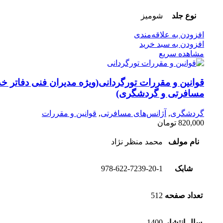
نوع جلد
شومیز
افزودن به علاقه‌مندی
افزودن به سبد خرید
مشاهده سریع
قوانین و مقررات تورگردانی(ویژه مدیران فنی دفاتر خ
مسافرتی و گردشگری)
گردشگری
,
آژانس‌های مسافرتی
,
قوانین و مقررات
820,000
تومان
نام مولف
محمد منظر نژاد
شابک
978-622-7239-20-1
تعداد صفحه
512
سال انتشار
1400