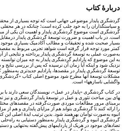
دربارهٔ کتاب
گردشگری پایدار موضوعی جهانی است که توجه بسیاری از محققا
و سیاست­گذاران را به خود جلب کرده است؛ چنانکه در هر محفلی
گردشگری است موضوع گردشگری پایدار و اهمیت آن یکی از مبا
است. در باب اهمیت و ضرورت توسعۀ گردشگری پایدار درمقابل 
بسیار صحبت شده و تحقیقات و مطالب آکادمیک بسیاری موجود ا
کمتر مورد توجه قرار گرفته است شواهد تجربی مربوط به مقصد
به‌صورت عملی به توسعۀ گردشگری پایدار پرداخته­ و نتایجی از آن 
به این موضوع که پارادایم گردشگری پایدار به چه میزان توانسته 
نزدیک شود و اینکه آیا زمان آن نرسیده که پس از بررسی نتایج و 
توسعۀ گردشگری پایدار در مقصدها، پارادایم جدیدتری به‌منظور 
مشکلات توسعۀ آنها مطرح شود موضوع اصلی کتاب «گردشگری پا
واگشایی ناسازه­ها» است.
های بین مباحث تئوری و عمل در توسعۀ پایدار گردشگری و نیز ت
برمبنای مرور مطالعات موردی صورت‌گرفته در مقصدهای مختلف، 
را ارائه کنند تا گردشگری بتواند هم از مزایای پایداری و هم از 
انبوه به‌صورت توأمان بهره­مند شود. بدین ترتیب ایدۀ اصلی این کت
گردشگری انبوه و گردشگری پایدار به‌منظور دستیابی به راه‌حلی 
تضادهای موجود در هریک از پاردایم­های پیش‌گفته به‌تنهایی و دستیا
حداکثری در توسعۀ گردشگری است.