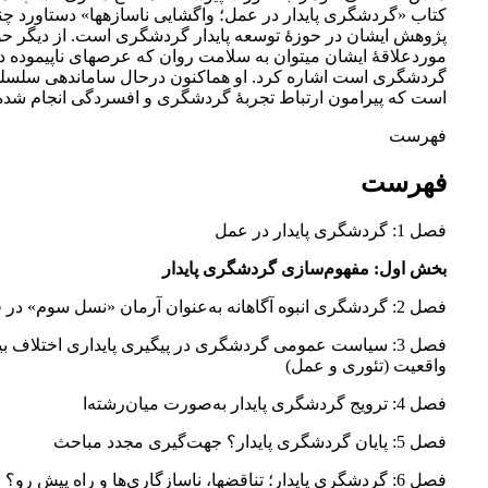
کتاب «گردشگری پایدار در عمل؛ واگشایی ناسازه­ها» دستاورد چ
پژوهش ایشان در حوزۀ توسعه پایدار گردشگری است. از دیگر حو
موردعلاقۀ ایشان می­توان به سلامت روان که عرصه­ای ناپیموده د
گردشگری است اشاره کرد. او هم­اکنون درحال ساماندهی سلسله‌
است که پیرامون ارتباط تجربۀ گردشگری و افسردگی انجام شد
فهرست
فهرست
فصل 1: گردشگری پایدار در عمل
بخش اول: مفهوم‌سازی گردشگری پایدار
فصل 2: گردشگری انبوه آگاهانه به‌عنوان آرمان «نسل سوم» در قرن بیست‌ویکم
فصل 3: سیاست عمومی گردشگری در پیگیری پایداری اختلاف بی
واقعیت (تئوری و عمل)
فصل 4: ترویج گردشگری پایدار به‌صورت میان‌رشته‌ا
فصل 5: پایان گردشگری پایدار؟ جهت‌گیری مجدد مباحث
فصل 6: گردشگری پایدار؛ تناقض‏ها، ناسازگاری‌ها و راه پیش رو؟