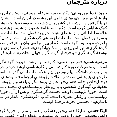
درباره مترجمان
حمید ضرغام بروجنی:
دکتر «حمید ضرغام بروجنی» استادتمامِ 
واز شاخص‌ترین چهره‌های علمی این رشته در ایران است. ایشان 
در پا گرفتن این رشته در کشورمان داشته و به توسعۀ هرچه بیشت
کمک شایانی کرده است. دکتر «ضرغام» عضو (بازنشسته) هیئت‌ع
علامه‌طباطبائی و از اعضای هیئت‌تحریریۀ فصل‌نامۀ مطالعات 
و سردبیر فصل‌نامۀ مطالعات اجتماعی گردشگری است. ایشان ک
را ترجمه و تألیف کرده است که از بین آنها می‌توان به «رفتار مص
گردشگری«، «برنامه‎ریزی توسعۀ جهانگردی»، «ظرفیت‌ساز
توسعۀ گردشگری» و «رفتار گردشگر و جهان معاصر» اشاره کرد
مرضیه همتی:
«
مرضیه همتی» کارشناس ارشد مدیریت گردشگر
است. او تحصیلات دورۀ کارشناسی و کارشناسی ارشد خود را د
به‌ترتیب در دانشگاه پیام نور تهران و علامه‌طباطبائی گذرانده ا
طرح­های پژوهشی متعدد و مقالات پژوهشی ازجمله فعالیت‌های 
درحال‌حاضر خانم «همتی» به‌عنوان پژوهشگر و یا دستیار پژوهش
تحقیقاتی گوناگون شخصی و یا زیرنظر پژوهشکده­های مختلف مش
است. حوزۀ پژوهشی او هم نخست گردشگری و پس از آن، حوزۀ 
روانشناسی و رفتار مصرف است. کتاب «گردشگری پایدار در عم
ناسازه­ها» نخستین تجربۀ ترجمۀ اوست.
الیکا حسنی:
«الیکا حسنی» پژوهشگر، راهنما و مدرس حوزۀ گ
دانش تخصصی خود را به‌صورت پیوسته تا مقطع دکتری کسب نم