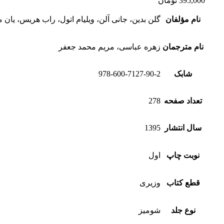
395,000
تومان
نام مؤلفان
گلن بدین، جانی آلن، ویلیام اتول، راب هریس، یان 
نام مترجمان
زهره عباسی، مریم محمد جعفر
شابک
978-600-7127-90-2
تعداد صفحه
278
سال انتشار
1395
نوبت چاپ
اول
قطع کتاب
وزیری
نوع جلد
شومیز