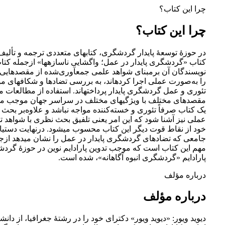
چرا این کتاب؟
چرا این کتاب؟
در حوزۀ توسعۀ پایدار گردشگری، کتاب­های متعددی ترجمه و تألیف ش
کتاب «گردشگری پایدار در عمل؛ واگشایی ناسازه­ها» ازجمله کتا
نویسندگان آن برمبنای شواهد علمی جمع­آوری‌شده از مقصدهایی ک
را به‌صورت عملی اجرا کرده­اند، به بررسی تضادها و شکاف­های 
تئوری و عمل گردشگری پایدار پرداخته­اند. استفاده از مطالعات 
مقصدهای مختلف با ویژگی­های مختلف در سراسر جهان موجب می­ش
یک کتاب صرفاً تئوری و خسته‌کننده مواجه نباشد و علاوه‌بر بحث
عملی نیز آشنا شود که این امر یعنی تلفیق بحث نظری با شواهد 
خود از نقاط قوت دیگر این کتاب محسوب می­شود. درنهایت دستیاب
جامعی که تضادهای گردشگری پایدار در عمل را نشان می­دهد از
مهم این کتاب است که موجب تدوین پارادایم نوین در حوزۀ گرد
پارادایم «گردشگری انبوه آگاهانه»، شده است.
درباره مؤلف
درباره مؤلف
دیوید ویور: «دیوید ویور» دکترای خود را در رشتۀ جغرافیا، از دان