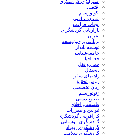
استراتژی گردشگری
اقتصاد
اکوتوریسم
انسان‌شناسی
اوقات فراغت
بازاریابی گردشگری
بحران
برنامه‌ریزی‌وتوسعه
توسعه پایدار
جامعه‌شناسی
جغرافیا
حمل و نقل
دیجیتال
راهنمای سفر
روش تحقیق
زبان تخصصی
ژئوتوریسم
صنایع دستی
فلسفه و اخلاق
قوانین و مقررات
کارآفرینی گردشگری
گردشگری روستایی
گردشگری رویداد
گردشگری سلامت