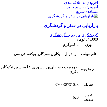
افزودن به علاقه‌مندی
افزودن به سبد خرید
مشاهده سریع
بازاریابی در سفر و گردشگری
گردشگری
,
بازاریابی گردشگری
545,000
تومان
وزن
2 کیلوگرم
نام مولف
آلن فایال, میکاییل مورگان, ویکتور تی.سی.
طهمورث حسنقلی‌پور یاسوری, غلامحسین نیکوکار, 
نام مترجم
باقری
شابک
9786008731023
تعداد
620
صفحه