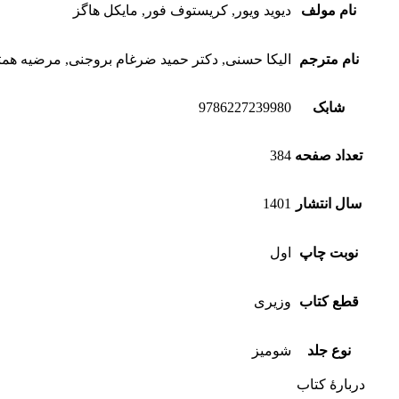
نام مولف
دیوید ویور, کریستوف فور, مایکل هاگز
نام مترجم
الیکا حسنی, دكتر حمید ضرغام بروجنی, مرضیه هم
شابک
9786227239980
تعداد صفحه
384
سال انتشار
1401
نوبت چاپ
اول
قطع کتاب
وزیری
نوع جلد
شومیز
دربارهٔ کتاب