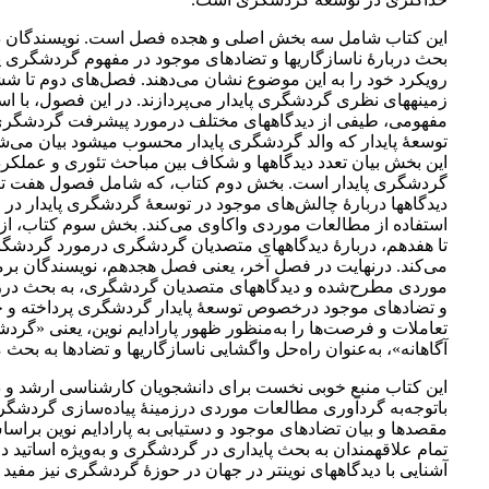
این کتاب شامل سه بخش اصلی و هجده فصل است. نویسندگان د
بحث دربارۀ ناسازگاری­ها و تضادهای موجود در مفهوم گردشگری پای
رویکرد خود را به این موضوع نشان می‌دهند. فصل‌های دوم تا ش
زمینه­های نظری گردشگری پایدار می‌پردازند. در این فصول، با است
مفهومی، طیفی از دیدگاه­های مختلف درمورد پیشرفت گردشگری 
توسعۀ پایدار که والد گردشگری پایدار محسوب می­شود بیان می‌
این بخش بیان تعدد دیدگاه­ها و شکاف بین مباحث تئوری و عملکرد
گردشگری پایدار است. بخش دوم کتاب، که شامل فصول هفت تا
دیدگاه­ها دربارۀ چالش‌های موجود در توسعۀ گردشگری پایدار در م
استفاده از مطالعات موردی واکاوی می‌کند. بخش سوم کتاب، ا
تا هفدهم، دربارۀ دیدگاه­های متصدیان گردشگری درمورد گردشگر
می‌کند. درنهایت در فصل آخر، یعنی فصل هجدهم، نویسندگان بر
موردی مطرح‌شده و دیدگاه­های متصدیان گردشگری، به بحث درزمی
و تضادهای موجود درخصوص توسعۀ پایدار گردشگری پرداخته و چ
تعاملات و فرصت‌ها را به‌منظور ظهور پارادایم نوین، یعنی «گردش
آگاهانه»، به‌عنوان راه‌حل واگشایی ناسازگاری­ها و تضادها به بحث می
این کتاب منبع خوبی نخست برای دانشجویان کارشناسی ارشد و د
باتوجه‌به گردآوری مطالعات موردی درزمینۀ پیاده‌سازی گردشگری
مقصدها و بیان تضادهای موجود و دستیابی به پارادایم نوین براساس
تمام علاقه­مندان به بحث پایداری در گردشگری و به‌ویژه اساتید 
آشنایی با دیدگاه­های نوین­تر در جهان در حوزۀ گردشگری نیز مفید