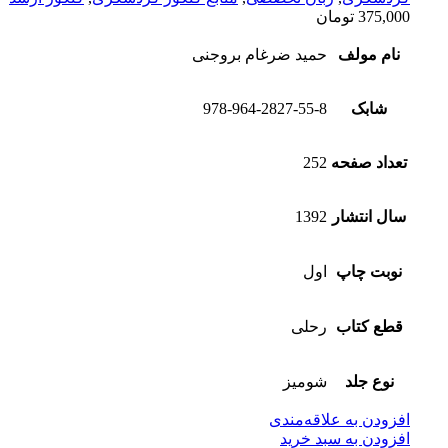
375,000
تومان
نام مولف
حمید ضرغام بروجنی
شابک
978-964-2827-55-8
تعداد صفحه
252
سال انتشار
1392
نوبت چاپ
اول
قطع کتاب
رحلی
نوع جلد
شومیز
افزودن به علاقه‌مندی
افزودن به سبد خرید