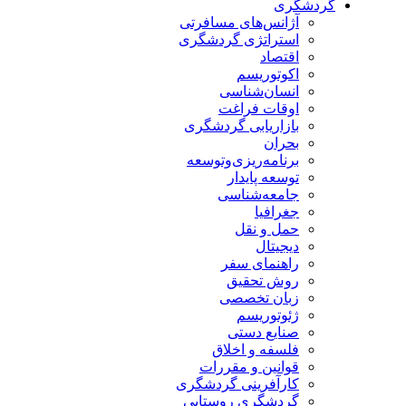
گردشگری
آژانس‌های مسافرتی
استراتژی گردشگری
اقتصاد
اکوتوریسم
انسان‌شناسی
اوقات فراغت
بازاریابی گردشگری
بحران
برنامه‌ریزی‌وتوسعه
توسعه پایدار
جامعه‌شناسی
جغرافیا
حمل و نقل
دیجیتال
راهنمای سفر
روش تحقیق
زبان تخصصی
ژئوتوریسم
صنایع دستی
فلسفه و اخلاق
قوانین و مقررات
کارآفرینی گردشگری
گردشگری روستایی