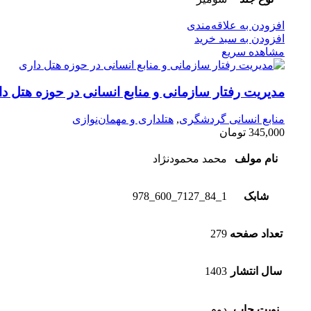
افزودن به علاقه‌مندی
افزودن به سبد خرید
مشاهده سریع
مدیریت رفتار سازمانی و منابع انسانی در حوزه هتل د
منابع انسانی گردشگری
,
هتلداری و مهمان‌نوازی
345,000
تومان
نام مولف
محمد محمودنژاد
شابک
1_84_7127_600_978
تعداد صفحه
279
سال انتشار
1403
نوبت چاپ
دوم