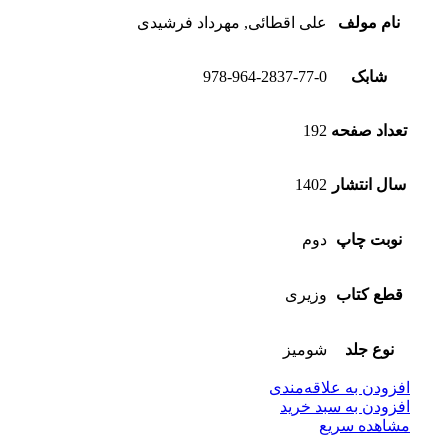
نام مولف
علی اقطائی, مهرداد فرشیدی
شابک
978-964-2837-77-0
تعداد صفحه
192
سال انتشار
1402
نوبت چاپ
دوم
قطع کتاب
وزیری
نوع جلد
شومیز
افزودن به علاقه‌مندی
افزودن به سبد خرید
مشاهده سریع