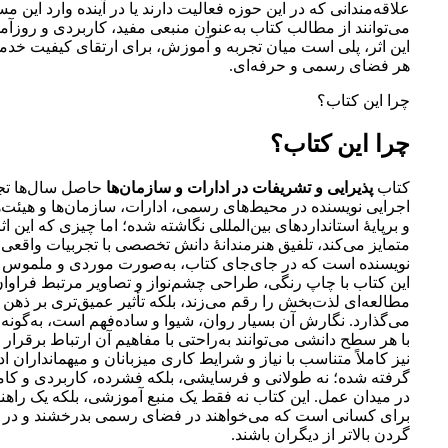
علاقه‌مندانی که در این حوزه فعالیت دارند یا در آینده وارد این م
می‌توانند از مطالب کتاب به‌عنوان منبعی مفید، کاربردی و روزآمد
این اثر، پلی است میان تجربه و آموزش، برای ارتقای کیفیت خد
هر فضای رسمی و حرفه‌ای.
چرا این کتاب؟
چرا این کتاب؟
کتاب
پذیرایی و تشریفات در ادارات و سازمان‌ها
حاصل سال‌ها تجر
اجرایی نویسنده در محیط‌های رسمی، ادارات، سازمان‌ها و هیئت
و برپایۀ استانداردهای بین‌المللی نگاشته شده؛ اما چیزی که این اثر
متمایز می‌کند، تلفیق هنرمندانۀ دانش تخصصی با تجربیات واقعی 
نویسنده است که در جای‌جای کتاب، به‌صورت موردی و ملموس گن
این کتاب با چاپ رنگی، طراحی چشم‌نواز و تصاویر مرتبط فراوان، 
مطالعه‌ای لذت‌بخش را رقم می‌زند، بلکه تأثیر عمیق‌تری بر ذهن 
می‌گذارد. نگارش آن بسیار روان، شیوا و ساده‌فهم است، به‌گونه
با هر سطح دانشی می‌توانند به‌راحتی با مفاهیم آن ارتباط برقرار
نیز کاملاً متناسب با نیاز و شرایط کاری میزبانان و میهمانداران ا
گرفته شده؛ نه طولانی و فرسایشی، بلکه فشرده، کاربردی و کاملا
در میدان عمل. این کتاب نه فقط یک منبع آموزشی، بلکه یک راهن
برای کسانی ا‌ست که می‌خواهند در فضای رسمی بدرخشند و در ک
گردن بالاتر از دیگران باشند.