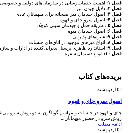
فصل ۱:
اهمیت خدمات‌رسانی در سازمان‌های دولتی و خصوصی
فصل ۲:
دلایل چیدن میز
فصل ۳:
اصول چیدمان میز صبحانه برای میهمانان عادی
فصل ۴:
اصول سرو چای و قهوه
فصل ۵ :
طریقۀ حمل و چیدمان سینی کوچک
فصل ۶:
اصول چیدمان میوه
فصل ۷:
شیوه‌های پذیرایی
فصل ۸:
انواع میزهای موجود در اتاق‌های جلسات
فصل ۹:
استاندارد ظاهری پرسنل پذیرایی‌کننده در ادارات و سازما
فصل ۱۰:
انواع دستمال سفره
بریده‌های کتاب
02
اردیبهشت
اصول سرو چای و قهوه
چای و قهوه در جلسات و مراسم گوناگون به دو روش سرو می‌شو
روش سرو در حضور میهمانان...
ادامه مطلب
02
اردیبهشت