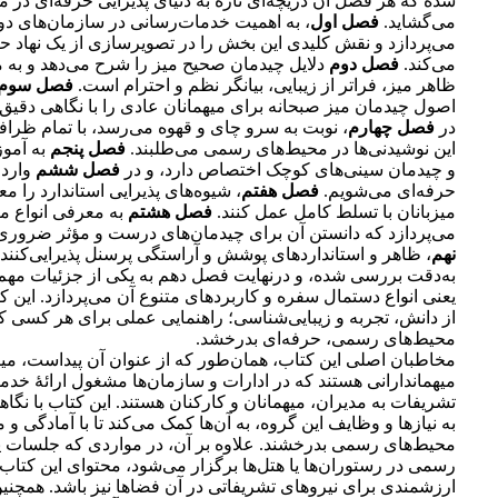
شده که هر فصل آن دریچه‌ای تازه به دنیای پذیرایی حرفه‌ای در م
می‌گشاید.
فصل اول
، به اهمیت خدمات‌رسانی در سازمان‌های 
می‌پردازد و نقش کلیدی این بخش را در تصویرسازی از یک نهاد ح
می‌کند.
فصل دوم
دلایل چیدمان صحیح میز را شرح می‌دهد و به م
ظاهر میز، فراتر از زیبایی، بیانگر نظم و احترام است.
فصل سوم
اصول چیدمان میز صبحانه برای میهمانان عادی را با نگاهی دقیق
در
فصل چهارم
، نوبت به سرو چای و قهوه می‌رسد، با تمام ظرافت
این نوشیدنی‌ها در محیط‌های رسمی می‌طلبند.
فصل پنجم
به آمو
و چیدمان سینی‌های کوچک اختصاص دارد، و در
فصل ششم
وارد 
حرفه‌ای می‌شویم.
فصل هفتم
، شیوه‌های پذیرایی استاندارد را مع
میزبانان با تسلط کامل عمل کنند.
فصل هشتم
به معرفی انواع 
می‌پردازد که دانستن آن برای چیدمان‌های درست و مؤثر ضروری
نهم
، ظاهر و استانداردهای پوشش و آراستگی پرسنل پذیرایی‌کننده
به‌دقت بررسی شده، و درنهایت فصل دهم به یکی از جزئیات مهم ا
یعنی انواع دستمال سفره و کاربردهای متنوع آن می‌پردازد. این 
از دانش، تجربه و زیبایی‌شناسی؛ راهنمایی عملی برای هر کسی ک
محیط‌های رسمی، حرفه‌ای بدرخشد.
مخاطبان اصلی این کتاب، همان‌طور که از عنوان آن پیداست، میز
میهماندارانی هستند که در ادارات و سازمان‌ها مشغول ارائۀ خدما
تشریفات به مدیران، میهمانان و کارکنان هستند. این کتاب با نگا
به نیازها و وظایف این گروه، به آن‌ها کمک می‌کند تا با آمادگی و 
محیط‌های رسمی بدرخشند. علاوه بر آن، در مواردی که جلسات 
رسمی در رستوران‌ها یا هتل‌ها برگزار می‌شود، محتوای این کتاب 
ارزشمندی برای نیروهای تشریفاتی در آن فضاها نیز باشد. همچنین