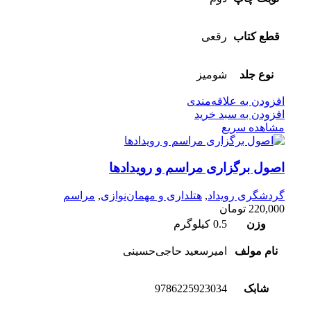
قطع کتاب
رقعی
نوع جلد
شومیز
افزودن به علاقه‌مندی
افزودن به سبد خرید
مشاهده سریع
اصول برگزاری مراسم و رویدادها
گردشگری رویداد
,
هتلداری و مهمان‌نوازی
,
مراسم
220,000
تومان
وزن
0.5 کیلوگرم
نام مولف
امیرسعید حاجی‌حسینی
شابک
9786225923034