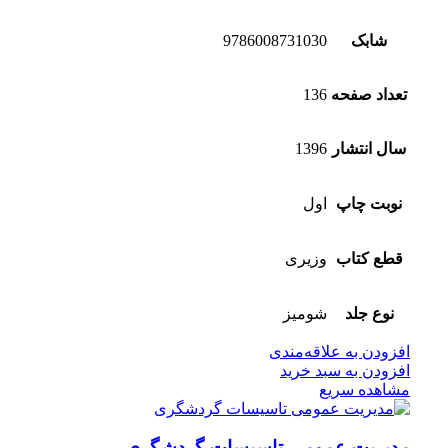
شابک
9786008731030
تعداد صفحه
136
سال انتشار
1396
نوبت چاپ
اول
قطع کتاب
وزیری
نوع جلد
شومیز
افزودن به علاقه‌مندی
افزودن به سبد خرید
مشاهده سریع
مدیریت عمومی تاسیسات گردشگری