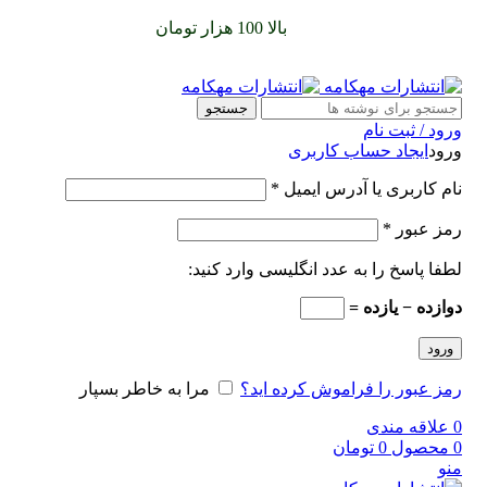
سفارشات خود را برای
بالا 100 هزار تومان
را با پیک رایگان تجربه
کنید
جستجو
ورود / ثبت نام
ورود
ایجاد حساب کاربری
نام کاربری یا آدرس ایمیل
*
رمز عبور
*
لطفا پاسخ را به عدد انگلیسی وارد کنید:
دوازده − یازده =
ورود
رمز عبور را فراموش کرده اید؟
مرا به خاطر بسپار
0
علاقه مندی
0
محصول
0
تومان
منو