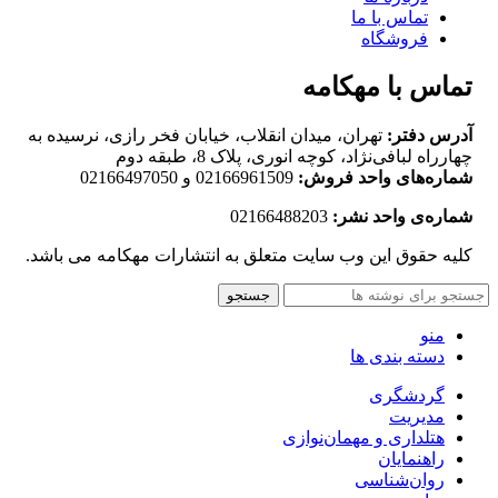
تماس با ما
فروشگاه
تماس با مهکامه
آدرس دفتر:
تهران، میدان انقلاب، خیابان فخر رازی، نرسیده به
چهارراه لبافی‌نژاد، کوچه انوری، پلاک 8، طبقه دوم
شماره‌های واحد فروش:
02166961509 و 02166497050
شماره‌‌ی واحد نشر:
02166488203
کلیه حقوق این وب سایت متعلق به انتشارات مهکامه می باشد.
جستجو
منو
دسته بندی ها
گردشگری
مدیریت
هتلداری و مهمان‌نوازی
راهنمایان
روان‌شناسی