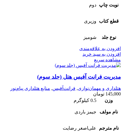
نوبت چاپ
دوم
قطع کتاب
وزیری
نوع جلد
شومیز
افزودن به علاقه‌مندی
افزودن به سبد خرید
مشاهده سریع
مدیریت فرانت آفیس هتل (جلد سوم)
هتلداری و مهمان‌نوازی
,
فرانت‌آفیس
,
منابع هتلداری پیام‌نور
145,000
تومان
وزن
0.5 کیلوگرم
نام مولف
جیمز باردی
نام مترجم
علی‌اصغر رضایت