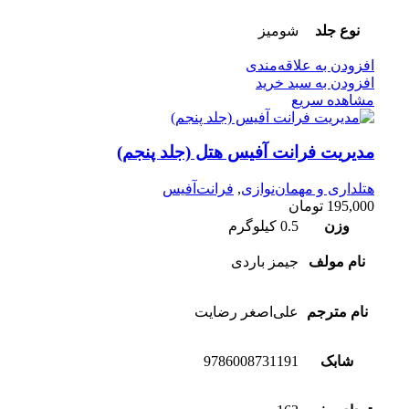
نوع جلد
شومیز
افزودن به علاقه‌مندی
افزودن به سبد خرید
مشاهده سریع
مدیریت فرانت آفیس هتل (جلد پنجم)
هتلداری و مهمان‌نوازی
,
فرانت‌آفیس
195,000
تومان
وزن
0.5 کیلوگرم
نام مولف
جیمز باردی
نام مترجم
علی‌اصغر رضایت
شابک
9786008731191