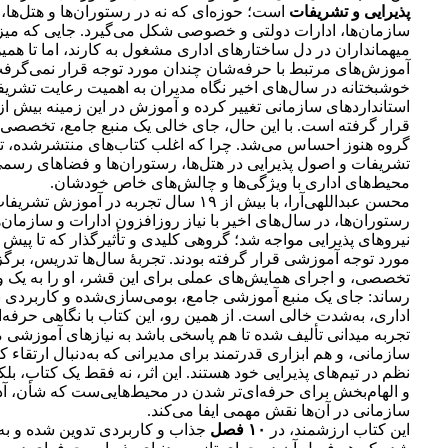
پذیرایی و تشریفات
است؛ حوزه‌ای که نه در رستوران‌ها و هتل‌ها، 
سازمان‌ها، ادارات دولتی و خصوصی شکل می‌گیرد. جایی که میزب
میهمانداران در دل ساختارهای اداری مشغول به کارند، اما تا هم
آموزش‌های مرتبط با حرفه‌شان چندان مورد توجه قرار نمی‌گرف
خوشبختانه در سال‌های اخیر نگاه مدیران به اهمیت رعایت تشریفا
استانداردهای سازمانی تغییر کرده و آموزش در این زمینه بیش ا
قرار گرفته است. با این حال، جای خالی یک منبع جامع، تخصصی 
گروه هنوز احساس می‌شد. چرا که اغلب کتاب‌های منتشرشده، ت
تشریفات و اصول پذیرایی در هتل‌ها، رستوران‌ها و فضاهای رسمیِ 
محیط‌های اداری با ویژگی‌ها و چالش‌های خاص خودشان.
محسن عبداللهی‌آرا، با بیش از ۱۹ سال تجربه در آموزش
رستوران‌ها، در سال‌های اخیر با نیاز روزافزون ادارات و سازمان
نیروهای پذیرایی مواجه شد؛ گروهی کلیدی و تأثیرگذار که تا پیش ا
مورد توجه آموزشی قرار گرفته بودند. تجربۀ سال‌ها تدریس، برگز
تخصصی، و اجرای همایش‌های عملی برای این قشر، او را به یک 
رساند: جای یک منبع آموزشی جامع، بومی‌سازی‌شده و کاربردی 
اداری، به‌شدت خالی است. از همین رو، این کتاب با نگاهی حرفه‌ا
تجربه میدانی تألیف شده تا هم پاسخی باشد به نیازهای آموزشی م
سازمانی، و هم ابزاری قدرتمند برای مدیرانی که به‌دنبال ارتقاء 
نظم در تیم‌های پذیرایی خود هستند. این اثر، نه فقط یک کتاب، بل
و الهام‌بخش برای حرفه‌ای‌تر شدن در محیط‌هایی‌ست که شأن، آد
سازمانی در آن‌ها نقش مهمی ایفا می‌کند.
این کتاب ارزشمند، در
۱۰ فصل
جذاب و کاربردی تدوین شده و به