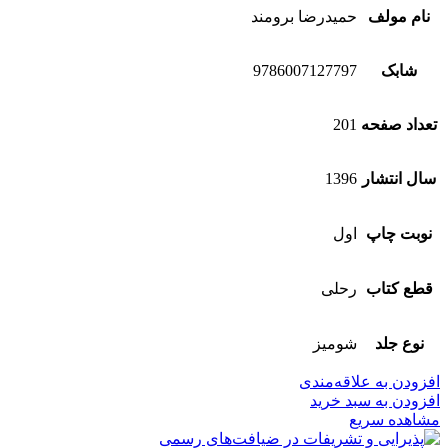
نام مولف
حمیدرضا برومند
شابک
9786007127797
تعداد صفحه
201
سال انتشار
1396
نوبت چاپ
اول
قطع کتاب
رحلی
نوع جلد
شومیز
افزودن به علاقه‌مندی
افزودن به سبد خرید
مشاهده سریع