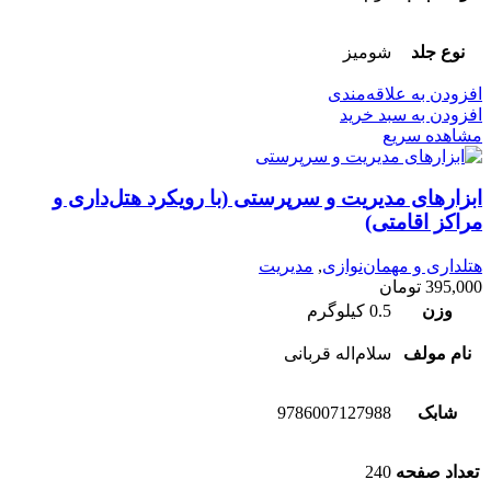
نوع جلد
شومیز
افزودن به علاقه‌مندی
افزودن به سبد خرید
مشاهده سریع
ابزارهای مدیریت و سرپرستی (با رویکرد هتل‌داری و
مراکز اقامتی)
هتلداری و مهمان‌نوازی
,
مدیریت
395,000
تومان
وزن
0.5 کیلوگرم
نام مولف
سلام‌اله قربانی
شابک
9786007127988
تعداد صفحه
240