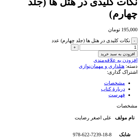
نکات کلیدی در هتل ها (جلد
چهارم)
195,000
تومان
نکات کلیدی در هتل ها (جلد چهارم) عدد
افزودن به سبد خرید
افزودن به علاقه‌مندی
دسته:
هتلداری و مهمان‌نوازی
اشتراک گذاری:
مشخصات
دربارهٔ کتاب
فهرست
مشخصات
نام مولف
علی اصغر رضایت
شابک
978-622-7239-18-8