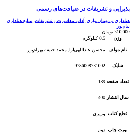
پذیرایی و تشریفات در ضیافت‌های رسمی
هتلداری و مهمان‌نوازی
,
آداب معاشرت و تشریفات
,
منابع هتلداری
پیام‌نور
310,000
تومان
وزن
0.5 کیلوگرم
نام مولف
محسن عبداللهی‌آرا, محمد حنیفه بهرام‌پور
شابک
9786008731092
تعداد صفحه
189
سال انتشار
1400
قطع کتاب
وزیری
نوبت چاپ
دوم