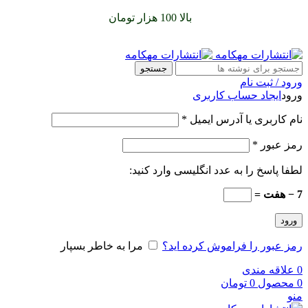
سفارشات خود را برای
بالا 100 هزار تومان
را با پیک رایگان تجربه
کنید
جستجو
ورود / ثبت نام
ورود
ایجاد حساب کاربری
نام کاربری یا آدرس ایمیل
*
رمز عبور
*
لطفا پاسخ را به عدد انگلیسی وارد کنید:
7 − هفت =
ورود
رمز عبور را فراموش کرده اید؟
مرا به خاطر بسپار
0
علاقه مندی
0
محصول
0
تومان
منو