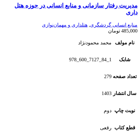
مدیریت رفتار سازمانی و منابع انسانی در حوزه هتل
داری
منابع انسانی گردشگری
,
هتلداری و مهمان‌نوازی
485,000
تومان
نام مولف
محمد محمودنژاد
شابک
1_84_7127_600_978
تعداد صفحه
279
سال انتشار
1403
نوبت چاپ
دوم
قطع کتاب
رقعی