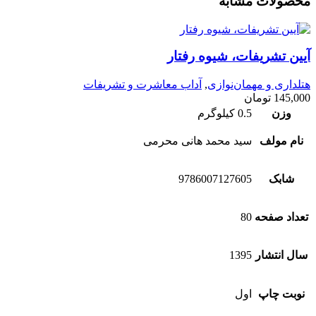
محصولات مشابه
آیین تشریفات، شیوه رفتار
هتلداری و مهمان‌نوازی
,
آداب معاشرت و تشریفات
145,000
تومان
وزن
0.5 کیلوگرم
نام مولف
سید محمد هانی محرمی
شابک
9786007127605
تعداد صفحه
80
سال انتشار
1395
نوبت چاپ
اول