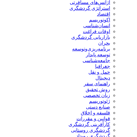
آژانس‌های مسافرتی
استراتژی گردشگری
اقتصاد
اکوتوریسم
انسان‌شناسی
اوقات فراغت
بازاریابی گردشگری
بحران
برنامه‌ریزی‌وتوسعه
توسعه پایدار
جامعه‌شناسی
جغرافیا
حمل و نقل
دیجیتال
راهنمای سفر
روش تحقیق
زبان تخصصی
ژئوتوریسم
صنایع دستی
فلسفه و اخلاق
قوانین و مقررات
کارآفرینی گردشگری
گردشگری روستایی
گردشگری رویداد