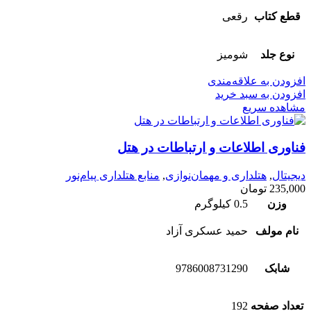
قطع کتاب
رقعی
نوع جلد
شومیز
افزودن به علاقه‌مندی
افزودن به سبد خرید
مشاهده سریع
فناوری اطلاعات و ارتباطات در هتل
دیجیتال
,
هتلداری و مهمان‌نوازی
,
منابع هتلداری پیام‌نور
235,000
تومان
وزن
0.5 کیلوگرم
نام مولف
حمید عسکری آزاد
شابک
9786008731290
تعداد صفحه
192