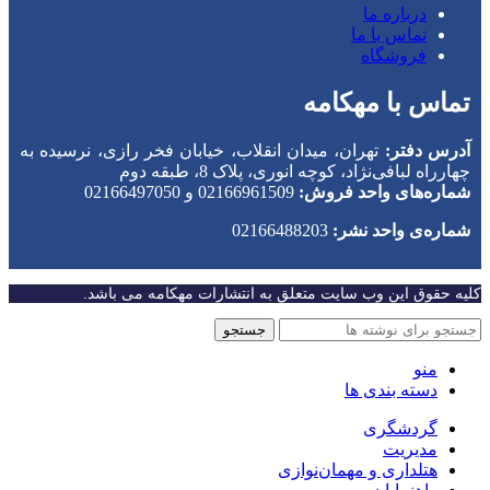
درباره ما
تماس با ما
فروشگاه
تماس با مهکامه
آدرس دفتر:
تهران، میدان انقلاب، خیابان فخر رازی، نرسیده به
چهارراه لبافی‌نژاد، کوچه انوری، پلاک 8، طبقه دوم
شماره‌های واحد فروش:
02166961509 و 02166497050
شماره‌‌ی واحد نشر:
02166488203
کلیه حقوق این وب سایت متعلق به انتشارات مهکامه می باشد.
جستجو
منو
دسته بندی ها
گردشگری
مدیریت
هتلداری و مهمان‌نوازی