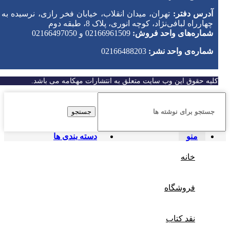
آدرس دفتر:
تهران، میدان انقلاب، خیابان فخر رازی، نرسیده به
چهارراه لبافی‌نژاد، کوچه انوری، پلاک 8، طبقه دوم
شماره‌های واحد فروش:
02166961509 و 02166497050
شماره‌‌ی واحد نشر:
02166488203
کلیه حقوق این وب سایت متعلق به انتشارات مهکامه می باشد.
جستجو
منو
دسته بندی ها
خانه
فروشگاه
نقد کتاب