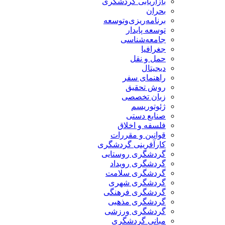
بازاریابی گردشگری
بحران
برنامه‌ریزی‌وتوسعه
توسعه پایدار
جامعه‌شناسی
جغرافیا
حمل و نقل
دیجیتال
راهنمای سفر
روش تحقیق
زبان تخصصی
ژئوتوریسم
صنایع دستی
فلسفه و اخلاق
قوانین و مقررات
کارآفرینی گردشگری
گردشگری روستایی
گردشگری رویداد
گردشگری سلامت
گردشگری شهری
گردشگری فرهنگی
گردشگری مذهبی
گردشگری ورزشی
مبانی گردشگری