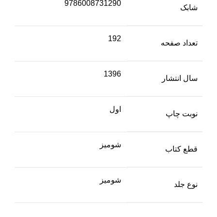
9786008731290
شابک
192
تعداد صفحه
1396
سال انتشار
اول
نوبت چاپ
شومیز
قطع کتاب
شومیز
نوع جلد