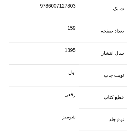
9786007127803
شابک
159
تعداد صفحه
1395
سال انتشار
اول
نوبت چاپ
رقعی
قطع کتاب
شومیز
نوع جلد