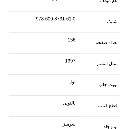
نام مولف
978-600-8731-61-0
شابک
156
تعداد صفحه
1397
سال انتشار
اول
نوبت چاپ
پالتویی
قطع کتاب
شومیز
نوع جلد