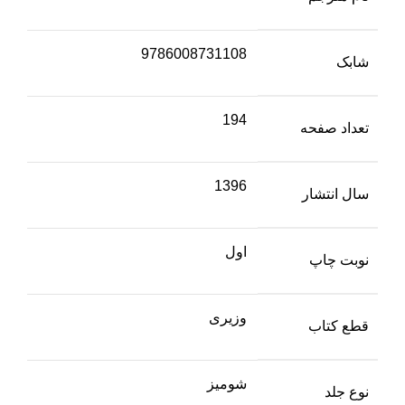
9786008731108
شابک
194
تعداد صفحه
1396
سال انتشار
اول
نوبت چاپ
وزیری
قطع کتاب
شومیز
نوع جلد