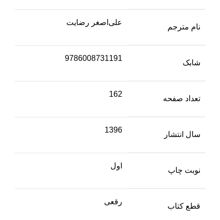
علی‌اصغر رضایت
نام مترجم
9786008731191
شابک
162
تعداد صفحه
1396
سال انتشار
اول
نوبت چاپ
رقعی
قطع کتاب