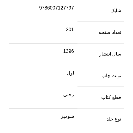
9786007127797
شابک
201
تعداد صفحه
1396
سال انتشار
اول
نوبت چاپ
رحلی
قطع کتاب
شومیز
نوع جلد