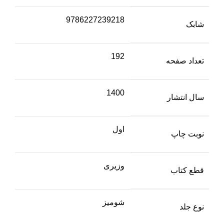
9786227239218
شابک
192
تعداد صفحه
1400
سال انتشار
اول
نوبت چاپ
وزیری
قطع کتاب
شومیز
نوع جلد