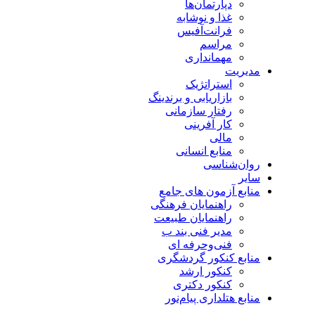
دپارتمان‌ها
غذا و نوشابه
فرانت‌آفیس
مراسم
مهمانداری
مدیریت
استراتژیک
بازاریابی و برندینگ
رفتار سازمانی
کار آفرینی
مالی
منابع انسانی
روان‌شناسی
سایر
منابع آزمون های جامع
راهنمایان فرهنگی
راهنمایان طبیعت
مدیر فنی بند ب
فنی‌وحرفه‌ ای
منابع کنکور گردشگری
کنکور ارشد
کنکور دکتری
منابع هتلداری پیام‌نور