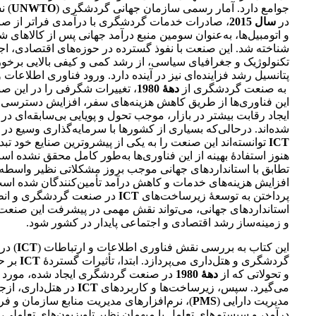
جوامع دارد. آمار رسمی سازمان جهانی گردشگری (
UNWTO
) ن
در
سال 2015
، صادرات خدمات گردشگری با درآمدی فراتر از صاد
و اتومبیل‌ها، به‌عنوان سومین منبع درآمد جهانی پس از کالاهای
شناخته شد. این صنعت با نفوذ گسترده در حوزه‌های اقتصادی، اج
تکنولوژیک و جغرافیای سیاسی، از رشد کمی و کیفی بالایی برخو
پتانسیل رشد فزاینده‌ای نیز در آینده دارد. ورود فناوری اطلاعات و
به صنعت گردشگری از
دهۀ 1980
، تغییرات شگرفی را در این صن
این فناوری‌ها از طریق کاهش هزینه‌های سفر، افزایش دسترسی 
ایجاد رقابت بیشتر در بازار، موجب تحول و پویایی بی‌سابقه‌ای 
شده‌اند. درحالی‌که بسیاری از کشورها با سرمایه‌گذاری وسیع د
ICT
توانسته‌اند این صنعت را به یکی از پیشروترین صنایع خود تبدی
هنوز استفادۀ بهینه از این فناوری‌ها به‌طور کامل محقق نشده اس
تطابق با استانداردهای جهانی موجب بروز مشکلاتی نظیر واسطه
افزایش هزینه‌های خدمات و کاهش درآمد تأمین‌کنندگان شده است.
پرداختن به توسعۀ زیرساخت‌های
ICT
در صنعت گردشگری و انطب
استانداردهای جهانی، می‌تواند نقش مهمی در پیشرفت این صنعت در
و زمینه‌ساز رشد اقتصادی و اجتماعی پایدار در کشور شود.
این کتاب به بررسی نقش فناوری اطلاعات و ارتباطات (
ICT
) در
گردشگری و هتل‌داری می‌پردازد. ابتدا، تأثیرات گستردۀ
ICT
بر ح
و تحولاتی که از
دهۀ 1980
در صنعت گردشگری ایجاد شده، مورد ت
می‌گیرد. سپس، زیرساخت‌ها و کاربردهای
ICT
در هتل‌داری، ازج
مدیریت دارایی (
PMS
)، نرم‌افزارهای مدیریت منابع سازمان و 
درآمد، و سیستم‌های تعامل با میهمان نظیر تلویزیون‌های تعاملی، ا