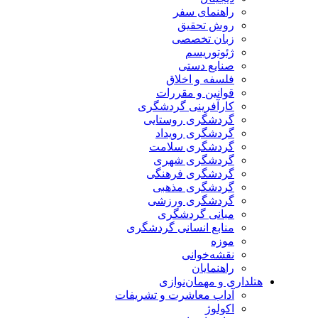
راهنمای سفر
روش تحقیق
زبان تخصصی
ژئوتوریسم
صنایع دستی
فلسفه و اخلاق
قوانین و مقررات
کارآفرینی گردشگری
گردشگری روستایی
گردشگری رویداد
گردشگری سلامت
گردشگری شهری
گردشگری فرهنگی
گردشگری مذهبی
گردشگری ورزشی
مبانی گردشگری
منابع انسانی گردشگری
موزه
نقشه‌خوانی
راهنمایان
هتلداری و مهمان‌نوازی
آداب معاشرت و تشریفات
اکولوژ