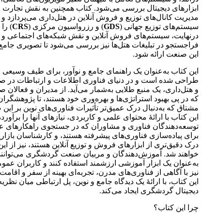
ابزارهای دیجیتال بررسی می‌شود. کتاب همچنین به نقش تجارت ا
مدیریت کانال‌های توزیع و فروش آنلاین در هتل‌داری می‌پردازد و
سیستم‌های توزیع جهانی (
GDS
) و رزرواسیون مرکزی (
CRS
) را 
درنهایت، سیستم‌های فروش آنلاین و نقش شبکه‌های اجتماعی و 
فراجستجو در تبلیغات هتل‌ها نیز بررسی می‌شود تا تصویری جامع ا
این صنعت ارائه شود.
این کتاب به‌عنوان یک راهنمای جامع و نوآور، برای طیف وسیعی ا
طراحی شده است و در دنیای فناوری اطلاعات و ارتباطات در
و هتل‌داری، یک منبع طلایی به‌شمار می‌آید. از مدیران و فعالا
که در پی بهبود استراتژی‌ها و بهره‌وری خود هستند، تا پژوهشگرا
مشتاق که به‌دنبال درک عمیق‌تر تأثیرات فناوری‌های نوین بر این
این کتاب با ارائۀ محتوای علمی و کاربردی، نیازهای آنها را برآورده
توسعه‌دهندگان فناوری و مشاوران که در جستجوی راهکارهای عمل
برای پیاده‌سازی فناوری‌های پیشرفته هستند، و کارشناسان بازاریا
درک دقیق‌تری از ابزارهای فروش و توزیع آنلاین هستند، نیز از این
خواهند شد. آموزش‌دهندگان و مربیان صنعت گردشگری می‌توانند ا
به‌عنوان یک ابزار آموزشی ارزشمند استفاده کنند و کاربران عم
نیز با آگاهی از فناوری‌های مدرن، تجربه‌ای بهینه از سفر و اقام
این کتاب، با ارائۀ یک دیدگاه جامع و نوین، پل ارتباطی میان نظری
دیجیتال گردشگری ایجاد می‌کند.
چرا این کتاب؟