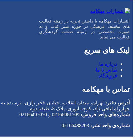
انتشارات مهکامه با داشتن تجربه در زمینه فعالیت
های مختلف فرهنگی در حوزه نشر کتاب و به
صورت تخصصی در زمینه صنعت گردشگری
فعالیت می نماید.
لینک های سریع
درباره ما
تماس با ما
فروشگاه
تماس با مهکامه
آدرس دفتر:
تهران، میدان انقلاب، خیابان فخر رازی، نرسیده به
چهارراه لبافی‌نژاد، کوچه انوری، پلاک 8، طبقه دوم
شماره‌های واحد فروش:
02166961509 و 02166497050
شماره‌‌ی واحد نشر:
02166488203