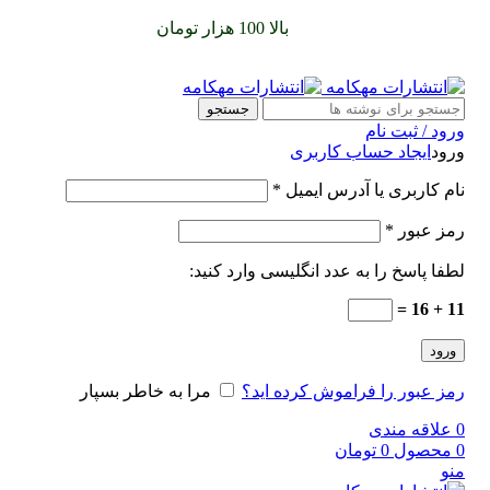
سفارشات خود را برای
بالا 100 هزار تومان
را با پیک رایگان تجربه
کنید
جستجو
ورود / ثبت نام
ورود
ایجاد حساب کاربری
نام کاربری یا آدرس ایمیل
*
رمز عبور
*
لطفا پاسخ را به عدد انگلیسی وارد کنید:
11 + 16 =
ورود
رمز عبور را فراموش کرده اید؟
مرا به خاطر بسپار
0
علاقه مندی
0
محصول
0
تومان
منو