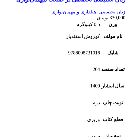
زبان تخصصی
,
هتلداری و مهمان‌نوازی
330,000
تومان
وزن
0.5 کیلوگرم
نام مولف
کوروش اسفندیار
شابک
9786008731016
تعداد صفحه
204
سال انتشار
1400
نوبت چاپ
دوم
قطع کتاب
وزیری
نوع جلد
شومیز