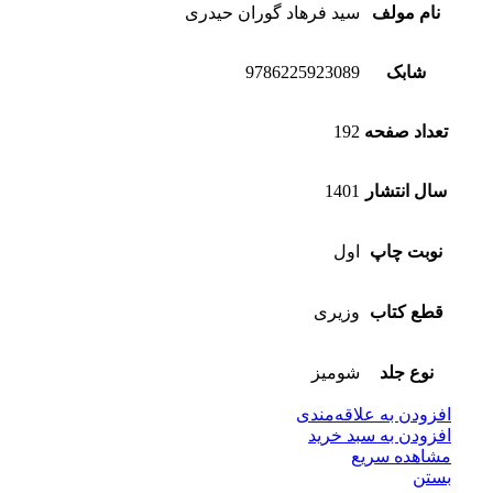
نام مولف
سید فرهاد گوران حیدری
شابک
9786225923089
تعداد صفحه
192
سال انتشار
1401
نوبت چاپ
اول
قطع کتاب
وزیری
نوع جلد
شومیز
افزودن به علاقه‌مندی
افزودن به سبد خرید
مشاهده سریع
بستن