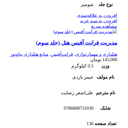
نوع جلد
شومیز
افزودن به علاقه‌مندی
افزودن به سبد خرید
مشاهده سریع
مدیریت فرانت آفیس هتل (جلد سوم)
هتلداری و مهمان‌نوازی
,
فرانت‌آفیس
,
منابع هتلداری پیام‌نور
145,000
تومان
وزن
0.5 کیلوگرم
نام مولف
جیمز باردی
نام مترجم
علی‌اصغر رضایت
شابک
9786008731030
تعداد صفحه
136