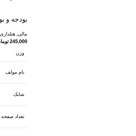
بودجه و بو
مالی
,
هتلداری 
245,000
توما
وزن
نام مولف
شابک
تعداد صفحه