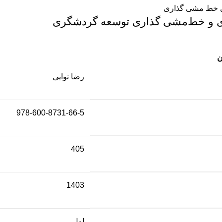
زی و خط‌مشی گذاری توسعه گردشگری
ن
رضا نوایی
978-600-8731-66-5
405
1403
اول