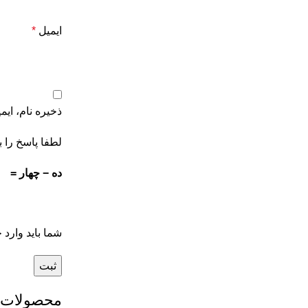
ایمیل
*
ذخیره نام، ای
لطفا پاسخ را ب
ده − چهار =
شما باید وارد
محصولات 