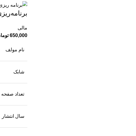
برنامه‌ری
مالی
650,000
توما
نام مولف
شابک
تعداد صفحه
سال انتشار