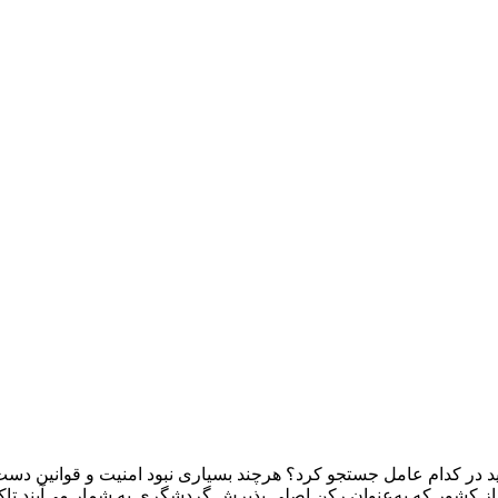
د در كدام عامل جستجو كرد؟ هرچند بسياری نبود امنيت و قوانين دست‌و
ج از كشور كه به‌‏عنوان ركن اصلی پذيرش گردشگری به شمار مي‌­آيند ت