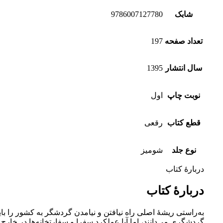
شابک
9786007127780
تعداد صفحه
197
سال انتشار
1395
نوبت چاپ
اول
قطع کتاب
رقعی
نوع جلد
شومیز
دربارۀ کتاب
دربارۀ کتاب
به‌راستی ريشۀ اصلی راه نيافتن و نيامدن گردشگر به كشور را باي
گردشگری می‌دانند، اما آيا عملكرد سفرا و سفارتخانه­‌ها در خار