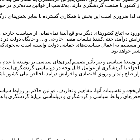
از كشور با صنعت گردشگری دارند، به‌تناسب از قوانين ساده‌­تری در ح
د، لذا ضروری است این بخش با همکاری گسترده با سایر بخش‏‌های درگ
د به اتباع كشورهای ديگر به‌واقع آیينۀ تمام‌نمايی از سياست خارج
ش درآمد، خنثی‌کنندۀ تبلیغات منفی خارجی و… و جایگاه دولت در دست
مستقیم به اعمال سیاست‌‏های حمایتی دولت وابسته است به‌نحوی‌که
ر خواهد بود.
وسعۀ سیاسی و نیز تأثیر تصمیم‌‏گیری­‌های سیاسی بر توسعه یا عد
اجزاء با گردشگری از عوامل قابل‌توجه در دیپلماسی گردشگری است؛ 
تقرار صلح پایدار و رونق اقتصادی و افزایش درآمد ناخالص ملی کشور با
یخچه و تقسیمات آنها، مفاهیم و تعاریف، قوانین حاکم بر روابط سیا
‌‏های روابط سیاسی و گردشگری و دیپلماسی برپایۀ گردشگری یا ه