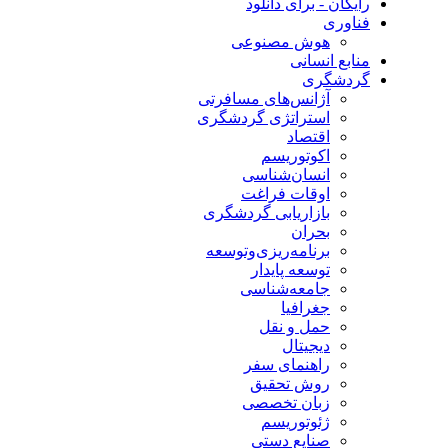
رایگان - برای دانلود
فناوری
هوش مصنوعی
منابع انسانی
گردشگری
آژانس‌های مسافرتی
استراتژی گردشگری
اقتصاد
اکوتوریسم
انسان‌شناسی
اوقات فراغت
بازاریابی گردشگری
بحران
برنامه‌ریزی‌وتوسعه
توسعه پایدار
جامعه‌شناسی
جغرافیا
حمل و نقل
دیجیتال
راهنمای سفر
روش تحقیق
زبان تخصصی
ژئوتوریسم
صنایع دستی