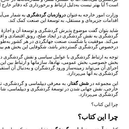
است؟ آيا بهتر نيست به‌دليل ارتباط و برخورداری كه دفاتر خارج 
وزارت امور خارجه به‌‏عنوان
دروازه‌­بان گردشگری
به شمار می‌آي
اقدامات جزيره‏‌ای و مستقل، به توسعۀ این صنعت کمک کند.
شايد بتوان گفت موضوع پذيرش گردشگری و توسعۀ آن و اجازۀ ورو
گردشگری به نقش گردشگری در ایجاد صلح، رونق اقتصادی و افزای
می‌کند. موفقیت یا شکست صنعت جهانگردی در هر کشور به‌طور 
درخصوص گردشگری گسترده‌‏تر باشد، شکوفایی این بخش هم بیشت
توجه به ارتباط گردشگری با عوامل سیاسی و نقش گردشگری در ت
بخش خصوصی، بخش عمومی، نهادها، سازمان­ها و ارتباط بین این 
اجرای آن می‏‌تواند زمینه‌­ساز ورود گردشگران و به‌دنبال آن اس
گردشگری به آنها می‌پردازد.
این مجموعه در
شش گفتار
، به معرفی دیپلماسی و گردشگری، تار
خارجی، نقش جهانی شدن در توسعۀ گردشگری و دیپلماسی، شاخص
گردشگری می‌پردازد.
چرا این کتاب؟
چرا این کتاب؟