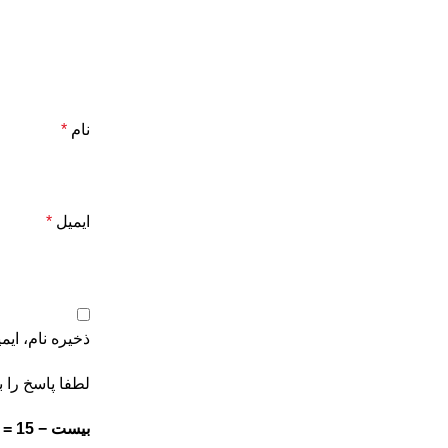
نام
*
ایمیل
*
ذخیره نام، ای
لطفا پاسخ را ب
بیست − 15 =