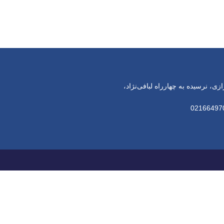
زی، نرسیده به چهارراه لبافی‌نژاد،