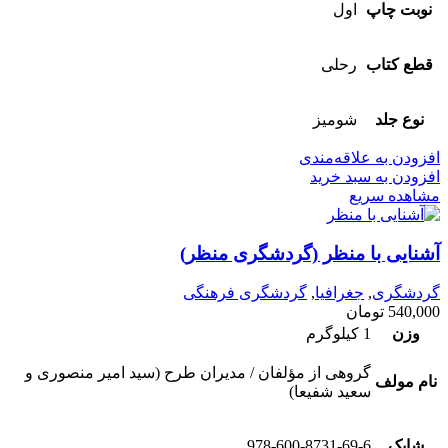
نوبت چاپ
اول
قطع کتاب
رحلی
نوع جلد
شومیز
افزودن به علاقه‌مندی
افزودن به سبد خرید
مشاهده سریع
آشنایی با منظر (گردشگری منظر)
گردشگری
,
جغرافیا
,
گردشگری فرهنگی
540,000
تومان
وزن
1 کیلوگرم
گروهی از مؤلفان / مدیران طرح (سید امیر منصوری و
نام مولف
سعید شفیعا)
شابک
978-600-8731-69-6