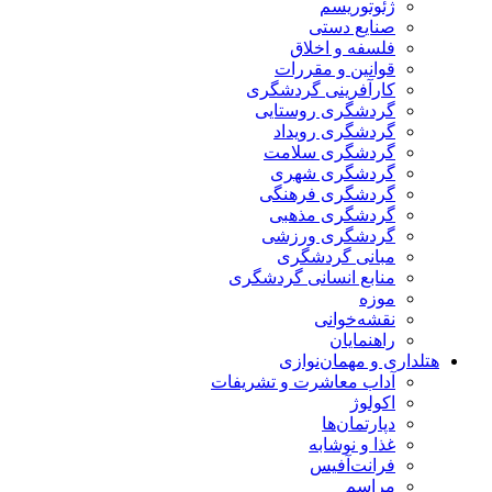
ژئوتوریسم
صنایع دستی
فلسفه و اخلاق
قوانین و مقررات
کارآفرینی گردشگری
گردشگری روستایی
گردشگری رویداد
گردشگری سلامت
گردشگری شهری
گردشگری فرهنگی
گردشگری مذهبی
گردشگری ورزشی
مبانی گردشگری
منابع انسانی گردشگری
موزه
نقشه‌خوانی
راهنمایان
هتلداری و مهمان‌نوازی
آداب معاشرت و تشریفات
اکولوژ
دپارتمان‌ها
غذا و نوشابه
فرانت‌آفیس
مراسم