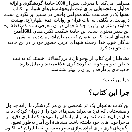
همراهی می‌کند. با معرفی بیش از
1600 جاذبۀ گردشگری
و
ارائۀ
جداول و نقشه‌هایی برای ثبت تاریخچۀ سفرهای شما
، این کتاب
نه‌تنها یک راهنماست بلکه همراهی واقعی در مسیر ایرانگردی است.
درنهایت، با نگاهی به آیات قرآن و روایات ائمۀ اطهار (ع)، بهشت
خداوند به‌عنوان برترین جاذبۀ جهان در آن معرفی شده که نقطۀ اوج
این سفر معنوی است. این جاذبۀ شگفت‌انگیز، همان
1601اُمین
جاذبه‌ای
است که در عنوان کتاب به آن اشاره شده و به یقین،
بندگان خوب خدا ازجمله شهدای عزیز، حضور خود را در این جاذبه
ثبت خواهند کرد.
مخاطبان این کتاب از نوجوانان تا بزرگسالانی هستند که به ثبت
خاطرات و موضوعات گردشگری علاقه‌مندند و تمایل دارند
جاذبه‌های پرطرفدار ایران را بهتر بشناسند.
چرا این کتاب؟
چرا این کتاب؟
این کتاب به‌عنوان یک اثر شخصی برای هر گردشگر، با ارائۀ جداول
و نقشه‌هایی که فرد می‌تواند سفرهای خود را از دوران کودکی تا به
حال در آن‌ها ثبت کند، به او این امکان را می‌دهد که آماری دقیق از
ماجراجویی‌های خود داشته باشد. مشاهدۀ این آمار به‌طور قطع،
انگیزه‌ای قوی برای آماده‌سازی سفر به سایر نقاط ایران که تاکنون