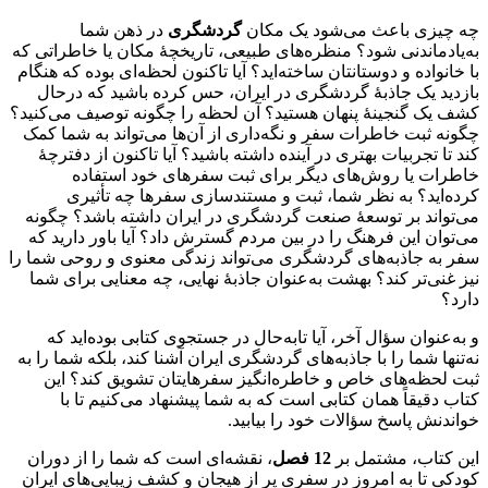
چه چیزی باعث می‌شود یک مکان
گردشگری
در ذهن شما
به‌یادماندنی شود؟ منظره‌های طبیعی، تاریخچۀ مکان یا خاطراتی که
با خانواده و دوستانتان ساخته‌اید؟ آیا تاکنون لحظه‌ای بوده که هنگام
بازدید یک جاذبۀ گردشگری در ایران، حس کرده باشید که درحال
کشف یک گنجینۀ پنهان هستید؟ آن لحظه را چگونه توصیف می‌کنید؟
چگونه ثبت خاطرات سفر و نگه‌داری از آن‌ها می‌تواند به شما کمک
کند تا تجربیات بهتری در آینده داشته باشید؟ آیا تاکنون از دفترچۀ
خاطرات یا روش‌های دیگر برای ثبت سفرهای خود استفاده
کرده‌اید؟ به نظر شما، ثبت و مستندسازی سفرها چه تأثیری
می‌تواند بر توسعۀ صنعت گردشگری در ایران داشته باشد؟ چگونه
می‌توان این فرهنگ را در بین مردم گسترش داد؟ آیا باور دارید که
سفر به جاذبه‌های گردشگری می‌تواند زندگی معنوی و روحی شما را
نیز غنی‌تر کند؟ بهشت به‌عنوان جاذبۀ نهایی، چه معنایی برای شما
دارد؟
و به‌عنوان سؤال آخر، آیا تابه‌حال در جستجوی کتابی بوده‌اید که
نه‌تنها شما را با جاذبه‌های گردشگری ایران آشنا کند، بلکه شما را به
ثبت لحظه‌های خاص و خاطره‌انگیز سفرهایتان تشویق کند؟ این
کتاب دقیقاً همان کتابی است که به شما پیشنهاد می‌کنیم تا با
خواندنش پاسخ سؤالات خود را بیابید.
این کتاب، مشتمل بر
12 فصل
، نقشه‌ای است که شما را از دوران
کودکی تا به امروز در سفری پر از هیجان و کشف زیبایی‌های ایران