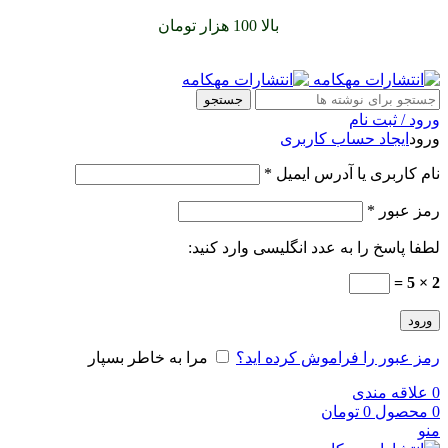
سفارشات خود را برای
بالا 100 هزار تومان
را با پیک رایگان تجربه
کنید
جستجو
ورود / ثبت نام
ورود
ایجاد حساب کاربری
نام کاربری یا آدرس ایمیل
*
رمز عبور
*
لطفا پاسخ را به عدد انگلیسی وارد کنید:
2 × 5 =
ورود
رمز عبور را فراموش کرده اید؟
مرا به خاطر بسپار
0
علاقه مندی
0
محصول
0
تومان
منو