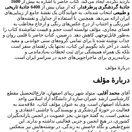
بازدید نکرده، ایجاد می‌کند. کتاب حاضر با اشاره به بیش از
1600
جاذبۀ گردشگری پرطرفدار
، که از میان بیش از
6400 جاذبۀ تاریخی
و طبیعی
انتخاب شده‌اند، به خوانندگان یک نقشۀ جامع از زیبایی‌های
ایران ارائه می‌دهد. همچنین، با استفاده از جداول و نقشه‌های
غیررنگی و اجتناب از درج عکس‌های رنگی و ارجاع مخاطب به
فضای مجازی، مؤلف توانسته است حجم و قیمت تمام‌شدۀ کتاب را
به‌طور قابل‌توجهی کاهش دهد. درضمن، کتاب حاضر با قلمی روان و
جذاب نوشته شده تا برای تمامی گروه‌های سنی خواندنی و مفید
باشد. در آخر باید بگوییم این کتاب، نه‌تنها یک راهنمای سفر است
بلکه یک همراه همیشگی برای ثبت لحظات به‌یادماندنی و
برنامه‌ریزی برای ماجراجویی‌های جدید در سراسر ایران است.
دربارۀ مؤلف
دربارۀ مؤلف
آقای
محمد آقایی
، متولد شهر زیبای اصفهان، فارغ‌التحصیل مقطع
کارشناسی ارشد عمران-سازه از دانشگاه آزاد اسلامی واحد
نجف‌آباد اصفهان است. وی به عنوان مؤلف کتاب، علاقه‌مند به
فعالیت در حوزۀ گردشگری و نویسندگی با چاشنی اعتقادی و
مذهبی است. به گفتۀ خودش، بجز عضویت در انجمن یارانه‌بگیران
کشوری، در هیچ انجمن و حزبی فعالیتی نداشته و ندارند. این
شوخ‌طبعی و نگاه خاصش به زندگی، در نوشته‌هایش نیز منعکس