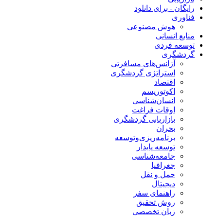
رایگان - برای دانلود
فناوری
هوش مصنوعی
منابع انسانی
توسعه فردی
گردشگری
آژانس‌های مسافرتی
استراتژی گردشگری
اقتصاد
اکوتوریسم
انسان‌شناسی
اوقات فراغت
بازاریابی گردشگری
بحران
برنامه‌ریزی‌وتوسعه
توسعه پایدار
جامعه‌شناسی
جغرافیا
حمل و نقل
دیجیتال
راهنمای سفر
روش تحقیق
زبان تخصصی