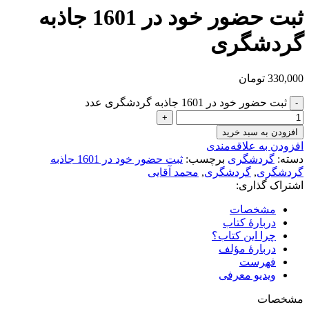
ثبت حضور خود در 1601 جاذبه
گردشگری
330,000
تومان
ثبت حضور خود در 1601 جاذبه گردشگری عدد
افزودن به سبد خرید
افزودن به علاقه‌مندی
دسته:
گردشگری
برچسب:
ثبت حضور خود در 1601 جاذبه
گردشگری
,
گردشگری
,
محمد آقایی
اشتراک گذاری:
مشخصات
دربارهٔ کتاب
چرا این کتاب؟
دربارۀ مؤلف
فهرست
ویدیو معرفی
مشخصات