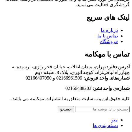
گردشگری فعالیت می نماید.
لینک های سریع
درباره ما
تماس با ما
فروشگاه
تماس با مهکامه
آدرس دفتر:
تهران، میدان انقلاب، خیابان فخر رازی، نرسیده به
چهارراه لبافی‌نژاد، کوچه انوری، پلاک 8، طبقه دوم
شماره‌های واحد فروش:
02166961509 و 02166497050
شماره‌‌ی واحد نشر:
02166488203
کلیه حقوق این وب سایت متعلق به انتشارات مهکامه می باشد.
جستجو
منو
دسته بندی ها