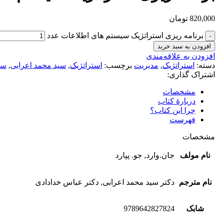
820,000
تومان
برنامه ریزی استراتژیک سیستم های اطلاعات عدد
افزودن به سبد خرید
افزودن به علاقه‌مندی
دسته:
استراتژیک
,
مدیریت
برچسب:
استراتژیک
,
سید محمد اعرابی
,
سی
اشتراک گذاری:
مشخصات
دربارهٔ کتاب
چرا این کتاب؟
فهرست
مشخصات
نام مولف
جان.وارد, جو. پپارد
نام مترجم
دکتر سید محمد اعرابی, دکتر عباس خدادادی
شابک
9789642827824