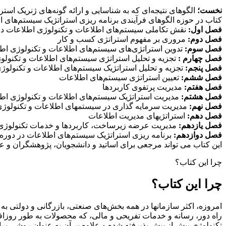
نخست؛
الگوهای نتیجه‌ای که به شناسایی و ارائه گونه‌های ژنریک است
کتاب در حوزه الگوهای فرآیندی برنامه ریزی استراتژیک سیستم‌های 
فصل اول:
نقش تکاملی سیستم‌های اطلاعات و تکنولوژی اطلاعات د
فصل دوم:
مروری بر مفهوم استراتژی کسب و کار
فصل سوم:
تدوین استراتژی‌های سیستم‌های اطلاعات و تکنولوژی اط
فصل چهارم :
تجزیه و تحلیل استراتژی سیستم‌های اطلاعات و تکنولو
فصل پنجم:
تجزیه و تحلیل استراتژیک سیستم‌های اطلاعات و تکنولوژی ا
فصل ششم:
تعیین استراتژی سیستم‌های اطلاعات
فصل هفتم:
مدیریت پرتفوی کاربردها
فصل هشتم:
مدیریت استراتژیک سیستم‌های اطلاعات و تکنولوژی اط
فصل نهم:
مدیریت سرمایه گذاری در سیستمهای اطلاعات و تکنولوژ
فصل دهم:
استراتژیهای مدیریت اطلاعات
فصل یازدهم:
مدیریت عرضه زیرساخت، کاربردها و خدمات تکنولوژی
فصل دوازدهم:
برنامه ریزی استراتژیک سیستم‌های اطلاعات در دوره
این کتاب می تواند مرجعی برای اساتید و دانشجویان، پژوهشگران و عل
چرا این کتاب؟
چرا این کتاب؟
امروزه، اکثر سازمانها در همه بخش‌های صنعتی، بازرگانی و دولتی به 
راه دور، رسانه و خدمات تفریحی و مالی، که محصولات به طور روزافز
تکنولوژی بیش از پیش پذیرفته شده و علاوه بر آن به عنوان روشی برا