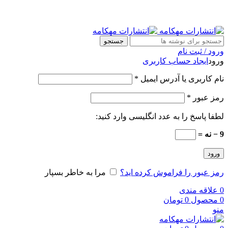
جستجو
ورود / ثبت نام
ورود
ایجاد حساب کاربری
نام کاربری یا آدرس ایمیل
*
رمز عبور
*
لطفا پاسخ را به عدد انگلیسی وارد کنید:
9 − نه =
ورود
رمز عبور را فراموش کرده اید؟
مرا به خاطر بسپار
0
علاقه مندی
0
محصول
0
تومان
منو