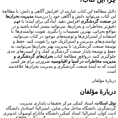
دلایل مطالعۀ این کتاب عبارتند از: افزایش آگاهی و دانش؛ با مطالعۀ
این کتاب می‌توانید دانش و آگاهی خود را درزمینۀ
مدیریت بحران‌ها
در صنعت گردشگری
افزایش دهید. آمادگی برای آینده؛ با فهم
دقیق‌تر مخاطرات و بحران‌ها، می‌توانید بیشتر آماده ‌باشید و در
مواقع بحرانی، بهترین تصمیمات را بگیرید. تقویت توانمندی‌ها؛ با
استفاده از استراتژی‌ها و توصیه‌های موجود در کتاب می‌توانید،
توانمندی‌های مدیریتی و استراتژیک خود را تقویت کنید. حفظ و
توسعۀ صنعت گردشگری؛ با مدیریت بهتر بحران‌ها می‌توانید، به
حفظ و توسعۀ پایدار صنعت گردشگری کمک و از آسیب‌های جدی
جلوگیری کنید. درواقع، مطالعۀ کتاب
بحران‌های گردشگری و
مدیریت مخاطرات در آسیا و اقیانوسیه
ضرورتی برای هر کسی
است که به آیندۀ صنعت گردشگری و مدیریت بحران‌ها علاقه‌مند
است.
دربارهٔ مؤلفان
دربارهٔ مؤلفان
نوئل اسکات،
استاد کمکی مرکز تحقیقات پایداری مدیریت
گردشگری، دانشگاه ساحل سان شاین، استرالیا؛ استادیار دانشگاه
ادیت کوان، استرالیا؛ استاد کمکی دانشگاه ماتارام لومبوک، اندونزی