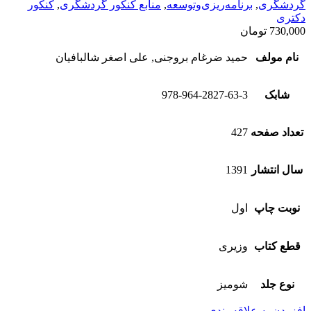
گردشگری
,
برنامه‌ریزی‌وتوسعه
,
منابع کنکور گردشگری
,
کنکور
دکتری
730,000
تومان
نام مولف
حمید ضرغام بروجنی, علی اصغر شالبافیان
شابک
978-964-2827-63-3
تعداد صفحه
427
سال انتشار
1391
نوبت چاپ
اول
قطع کتاب
وزیری
نوع جلد
شومیز
افزودن به علاقه‌مندی