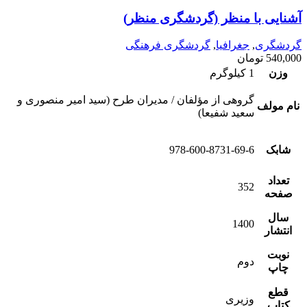
آشنایی با منظر (گردشگری منظر)
گردشگری
,
جغرافیا
,
گردشگری فرهنگی
540,000
تومان
وزن
1 کیلوگرم
گروهی از مؤلفان / مدیران طرح (سید امیر منصوری و
نام مولف
سعید شفیعا)
شابک
978-600-8731-69-6
تعداد
352
صفحه
سال
1400
انتشار
نوبت
دوم
چاپ
قطع
وزیری
کتاب