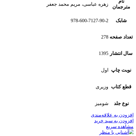
نام
زهره عباسی، مریم محمد جعفر
مترجمان
شابک
978-600-7127-90-2
تعداد صفحه
278
سال انتشار
1395
نوبت چاپ
اول
قطع کتاب
وزیری
نوع جلد
شومیز
افزودن به علاقه‌مندی
افزودن به سبد خرید
مشاهده سریع