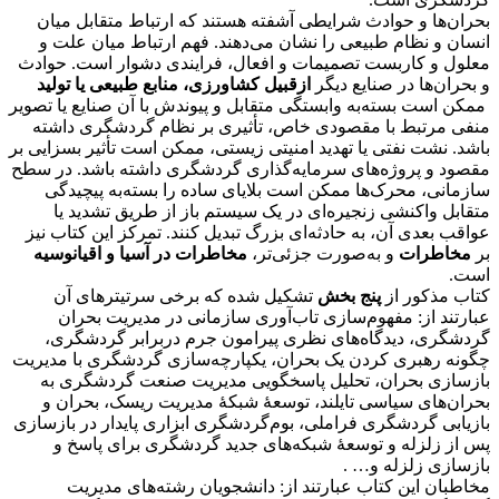
بحران‌ها و حوادث شرایطی آشفته هستند که ارتباط متقابل میان
انسان و نظام طبیعی را نشان می‌دهند. فهم ارتباط میان علت و
معلول و کاربست تصمیمات و افعال، فرایندی دشوار است. حوادث
و بحران‌ها در صنایع دیگر
ازقبیل کشاورزی، منابع طبیعی یا تولید
ممکن است بسته‌به وابستگی متقابل و پیوندش با آن صنایع یا تصویر
منفی مرتبط با مقصودی خاص، تأثیری بر نظام گردشگری داشته
باشد. نشت نفتی یا تهدید امنیتی زیستی، ممکن است تأثیر بسزایی بر
مقصود و پروژه‌های سرمایه‌گذاری گردشگری داشته باشد. در سطح
سازمانی، محرک‌ها ممکن است بلایای ساده را بسته‌به پیچیدگی
متقابل واکنشی زنجیره‌ای در یک سیستم باز از طریق تشدید یا
عواقب بعدی آن، به حادثه‌ای بزرگ تبدیل کنند. تمرکز این کتاب نیز
بر
مخاطرات
و به‌صورت جزئی‌تر،
مخاطرات در آسیا و اقیانوسیه
است.
کتاب مذکور از
پنج بخش
تشکیل شده که برخی سرتیترهای آن
عبارتند از: مفهوم‌سازی تاب‌آوری سازمانی در مدیریت بحران
گردشگری، دیدگاه‌های نظری پیرامون جرم دربرابر گردشگری،
چگونه رهبری کردن یک بحران، یکپارچه‌سازی گردشگری با مدیریت
بازسازی بحران، تحلیل پاسخگویی مدیریت صنعت گردشگری به
بحران‌های سیاسی تایلند، توسعۀ شبکۀ مدیریت ریسک، بحران و
بازیابی گردشگری فراملی، بوم‌گردشگری ابزاری پایدار در بازسازی
پس از زلزله و توسعۀ شبکه‌های جدید گردشگری برای پاسخ و
بازسازی زلزله و… .
مخاطبان این کتاب عبارتند از: دانشجویان رشته‌های مدیریت