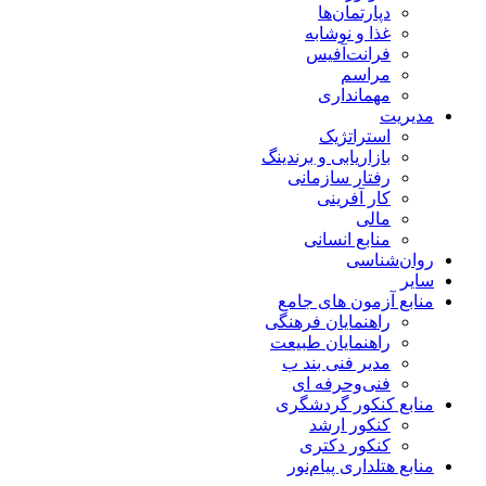
دپارتمان‌ها
غذا و نوشابه
فرانت‌آفیس
مراسم
مهمانداری
مدیریت
استراتژیک
بازاریابی و برندینگ
رفتار سازمانی
کار آفرینی
مالی
منابع انسانی
روان‌شناسی
سایر
منابع آزمون های جامع
راهنمایان فرهنگی
راهنمایان طبیعت
مدیر فنی بند ب
فنی‌وحرفه‌ ای
منابع کنکور گردشگری
کنکور ارشد
کنکور دکتری
منابع هتلداری پیام‌نور