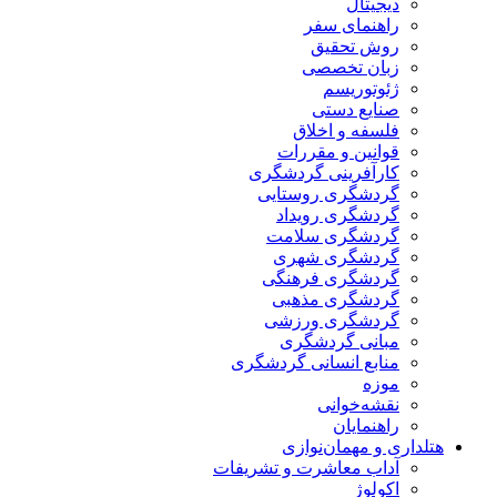
دیجیتال
راهنمای سفر
روش تحقیق
زبان تخصصی
ژئوتوریسم
صنایع دستی
فلسفه و اخلاق
قوانین و مقررات
کارآفرینی گردشگری
گردشگری روستایی
گردشگری رویداد
گردشگری سلامت
گردشگری شهری
گردشگری فرهنگی
گردشگری مذهبی
گردشگری ورزشی
مبانی گردشگری
منابع انسانی گردشگری
موزه
نقشه‌خوانی
راهنمایان
هتلداری و مهمان‌نوازی
آداب معاشرت و تشریفات
اکولوژ