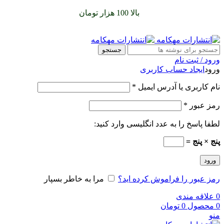
سفارشات خود را برای
بالا 100 هزار تومان
را با پیک رایگان تجربه
کنید
جستجو
ورود / ثبت نام
ورود
ایجاد حساب کاربری
نام کاربری یا آدرس ایمیل
*
رمز عبور
*
لطفا پاسخ را به عدد انگلیسی وارد کنید:
پنج × پنج =
ورود
رمز عبور را فراموش کرده اید؟
مرا به خاطر بسپار
0
علاقه مندی
0
محصول
0
تومان
منو