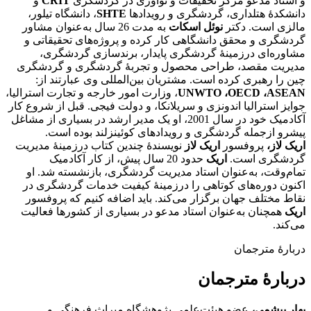
و استاد مدعو مرکز تحقیقات و نوآوری در گردشگری
CRIT
و
دانشکدۀ هتلداری، گردشگری و رویدادها
SHTE
، دانشگاه تیلور،
مالزی است. دکتر
نوئل
اسکات
به مدت 26 سال به‌عنوان مشاور
گردشگری و محقق دانشگاهی کار کرده و پروژه‌های تحقیقاتی و
مشاوره‌ای درزمینۀ گردشگری پایدار، برندسازی گردشگری،
مدیریت مقصد، طراحی محصول و تجربۀ گردشگری و گردشگری
چین را رهبری کرده است. مشتریان بین‌المللی وی عبارتند از:
UNWTO ،OECD ،ASEAN
، وزارت امور خارجه و تجارت استرالیا،
جوایز استرالیا اندونزی و سریلانکا، و دولت فیجی. قبل از شروع کار
آکادمیک خود در سال 2001، او یک مدیر ارشد در بسیاری از مشاغل
پیشرو ازجمله گردشگری و رویدادهای کوئینزلند بوده است.
اریک لاز،
پروفسور
اریک لاز
نویسندۀ چندین کتاب درزمینۀ مدیریت
گردشگری است.
اریک
حدود 20 سال پیش، از کار آکادمیک
تمام‌وقت، به‌عنوان استاد مدیریت گردشگری، بازنشسته شد. او
اکنون دوره‌های کوتاهی را درزمینۀ کیفیت خدمات گردشگری در
نقاط مختلف جهان برگزار می‌کند. باید اضافه کنیم که پروفسور
اریک
همچنان به‌عنوان استاد مدعو در بسیاری از کشورها فعالیت
می‌کند.
دربارۀ مترجمان
دربارۀ مترجمان
بهار بیشمی،
عضو هیئت‌علمی پژوهشگاه میراث فرهنگی و