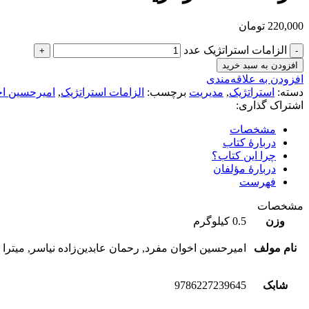
220,000
تومان
الزامات استراتژیک عدد
افزودن به سبد خرید
افزودن به علاقه‌مندی
دسته:
استراتژیک
,
مدیریت
برچسب:
الزامات استراتژیک
,
اميرحسين اخ
اشتراک گذاری:
مشخصات
دربارۀ کتاب
چرا این کتاب؟
دربارۀ مؤلفان
فهرست
مشخصات
وزن
0.5 کیلوگرم
نام مولف
امیرحسین اخوان مفرد, رحمان عابدین‌زاده نیاسر, میتر
شابک
9786227239645