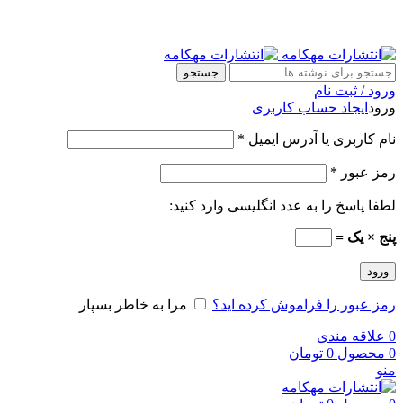
جستجو
ورود / ثبت نام
ورود
ایجاد حساب کاربری
نام کاربری یا آدرس ایمیل
*
رمز عبور
*
لطفا پاسخ را به عدد انگلیسی وارد کنید:
پنج × یک =
ورود
رمز عبور را فراموش کرده اید؟
مرا به خاطر بسپار
0
علاقه مندی
0
محصول
0
تومان
منو