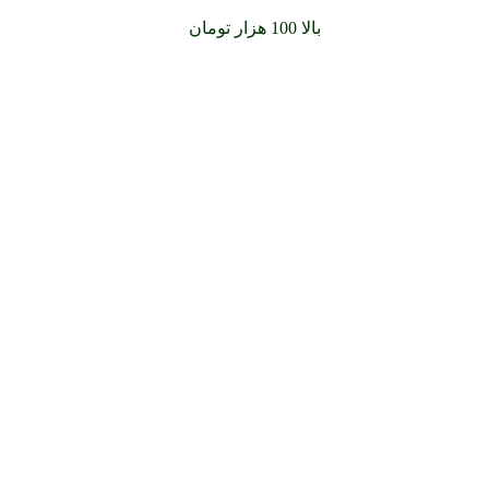
سفارشات خود را برای
بالا 100 هزار تومان
را با پیک رایگان تجربه کنید