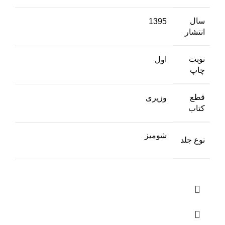
سال
1395
انتشار
نوبت
اول
چاپ
قطع
وزیری
کتاب
شومیز
نوع جلد