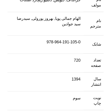
مولف
الهام جمالی پویا, بهروز پورولی, سیدرضا
نام
سید جوادین
مترجم
978-964-191-105-0
شابک
تعداد
720
صفحه
سال
1394
انتشار
نوبت
سوم
چاپ