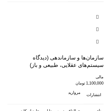
سازمان‌ها و سازماندهی (دیدگاه
سیستم‌های عقلایی، طبیعی و باز)
مالی
1,100,000
تومان
مروارید
انتشارات
نام
جرالداف. دیویس, دابلیو.ریچارد اسکات