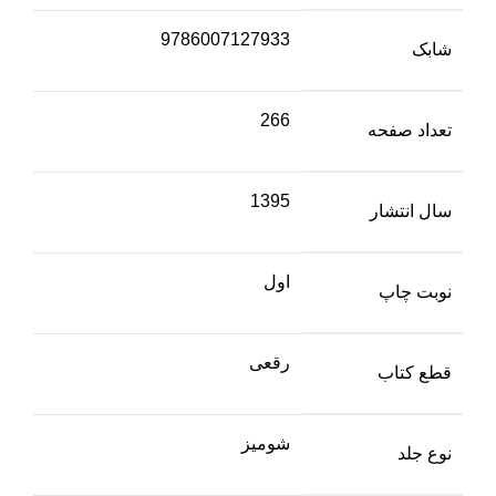
9786007127933
شابک
266
تعداد صفحه
1395
سال انتشار
اول
نوبت چاپ
رقعی
قطع کتاب
شومیز
نوع جلد