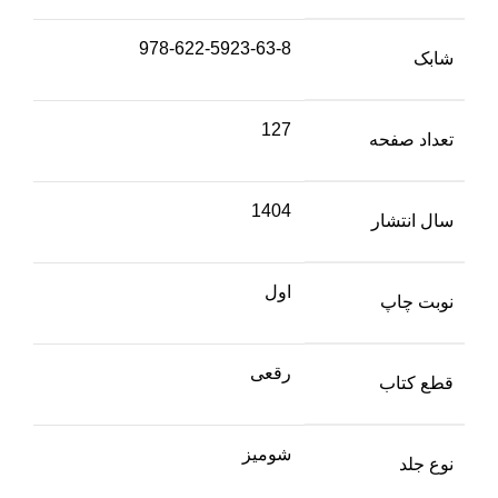
978-622-5923-63-8
شابک
127
تعداد صفحه
1404
سال انتشار
اول
نوبت چاپ
رقعی
قطع کتاب
شومیز
نوع جلد