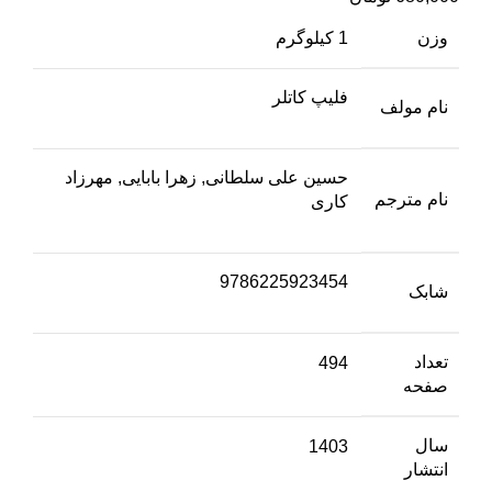
وزن
1 کیلوگرم
فلیپ کاتلر
نام مولف
حسین علی سلطانی, زهرا بابایی, مهرزاد
نام مترجم
کاری
9786225923454
شابک
تعداد
494
صفحه
سال
1403
انتشار