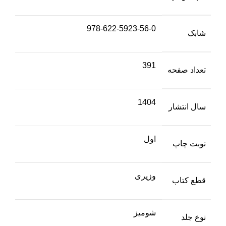
978-622-5923-56-0
شابک
391
تعداد صفحه
1404
سال انتشار
اول
نوبت چاپ
وزیری
قطع کتاب
شومیز
نوع جلد