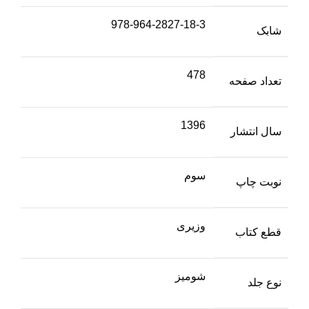
978-964-2827-18-3
شابک
478
تعداد صفحه
1396
سال انتشار
سوم
نوبت چاپ
وزیری
قطع کتاب
شومیز
نوع جلد