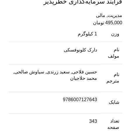
فرآیند سرمایه‌گذاری خطر‌پذیر
مدیریت
,
مالی
495,000
تومان
وزن
1 کیلوگرم
نام
دارک کلونوفسکی
مولف
حسین فلاحی, سعید زرندی, سیاوش صالحی,
نام
محمد حلاجیان
مترجم
9786007127643
شابک
تعداد
343
صفحه