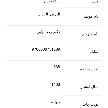
وزن
1 کیلوگرم
آلن.بی. آلباران
نام مولف
دکتر رضا نوایی
نام مترجم
9786008731689
شابک
338
تعداد صفحه
1403
سال انتشار
چهارم
نوبت چاپ