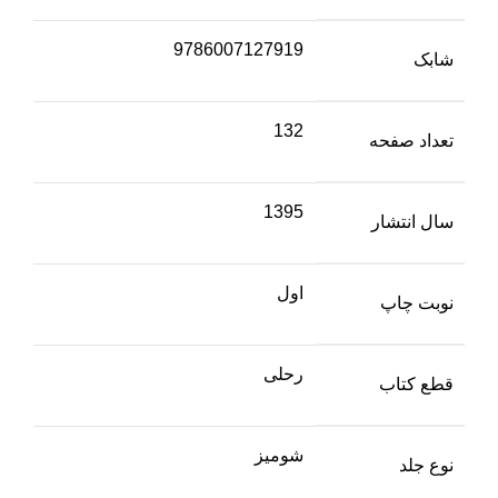
9786007127919
شابک
132
تعداد صفحه
1395
سال انتشار
اول
نوبت چاپ
رحلی
قطع کتاب
شومیز
نوع جلد