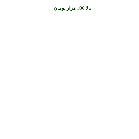
سفارشات خود را برای
بالا 100 هزار تومان
را با پیک رایگان تجربه کنید