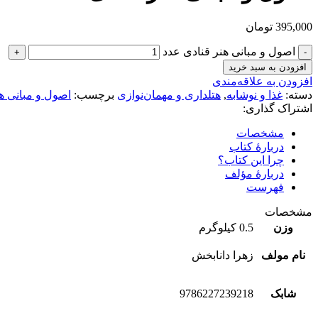
395,000
تومان
اصول و مبانی هنر قنادی عدد
افزودن به سبد خرید
افزودن به علاقه‌مندی
دسته:
غذا و نوشابه
,
هتلداری و مهمان‌نوازی
برچسب:
اصول و مبانی ه
اشتراک گذاری:
مشخصات
دربارۀ کتاب
چرا این کتاب؟
دربارۀ مؤلف
فهرست
مشخصات
وزن
0.5 کیلوگرم
نام مولف
زهرا دانابخش
شابک
9786227239218