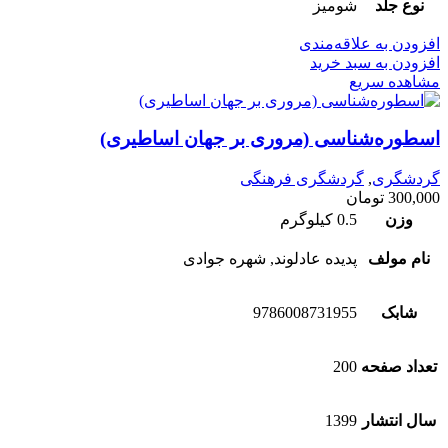
نوع جلد
شومیز
افزودن به علاقه‌مندی
افزودن به سبد خرید
مشاهده سریع
اسطوره‌شناسی (مروری بر جهان اساطیری)
گردشگری
,
گردشگری فرهنگی
300,000
تومان
وزن
0.5 کیلوگرم
نام مولف
پدیده عادلوند, شهره جوادی
شابک
9786008731955
تعداد صفحه
200
سال انتشار
1399