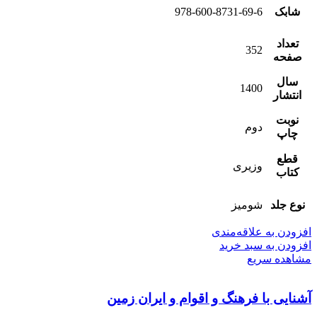
شابک
978-600-8731-69-6
تعداد
352
صفحه
سال
1400
انتشار
نوبت
دوم
چاپ
قطع
وزیری
کتاب
نوع جلد
شومیز
افزودن به علاقه‌مندی
افزودن به سبد خرید
مشاهده سریع
آشنایی با فرهنگ و اقوام و ایران زمین