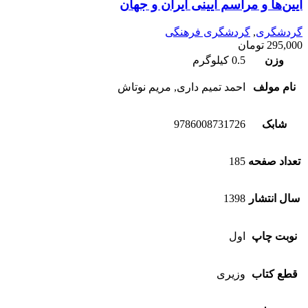
آیین‌ها و مراسم آیینی ایران و جهان
گردشگری
,
گردشگری فرهنگی
295,000
تومان
وزن
0.5 کیلوگرم
نام مولف
احمد تمیم داری, مریم نوتاش
شابک
9786008731726
تعداد صفحه
185
سال انتشار
1398
نوبت چاپ
اول
قطع کتاب
وزیری