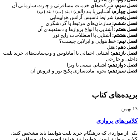
فصل سوم:
شركت‌های خدمات مسافرتی و چارت سازمانی آن
فصل چهارم:
آشنايی با بند (الف) / بند (ب) / بند (پ)
فصل پنجم:
شرايط تأسيس آژانس هواپيمايی
فصل ششم:
سازمان‌های مرتبط با گردشگری
فصل هفتم:
آشنايی با انواع پروازها و دسته‌بندی آن
فصل هشتم:
آشنايی با اصطلاحات رايج تور
فصل نهم:
خط هوايی و ايرلاين چيست؟
فصل دهم:
هتل
فصل يازدهم:
آشنايی اجمالی با آمادئوس و وب‌سايت‌های خريد بليت
داخلی و خارجی
فصل دوازدهم:
آشنايی نسبی با ويزا
فصل سيزدهم:
نحوه آماده‌سازی پكيج تور و فروش آن
بریده‌های کتاب
13
بهمن
کلاس‌های پروازی
یکی از مواردی که درهنگام خرید بلیت هواپیما باید مشخص کنید،
کلاس پروازی است. هواپیما نیز همانند اتوبوس‌های مسافربری