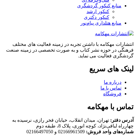
منابع کنکور گردشگری
کنکور ارشد
کنکور دکتری
منابع هتلداری پیام‌نور
انتشارات مهکامه با داشتن تجربه در زمینه فعالیت های مختلف
فرهنگی در حوزه نشر کتاب و به صورت تخصصی در زمینه صنعت
گردشگری فعالیت می نماید.
لینک های سریع
درباره ما
تماس با ما
فروشگاه
تماس با مهکامه
آدرس دفتر:
تهران، میدان انقلاب، خیابان فخر رازی، نرسیده به
چهارراه لبافی‌نژاد، کوچه انوری، پلاک 8، طبقه دوم
شماره‌های واحد فروش:
02166961509 و 02166497050