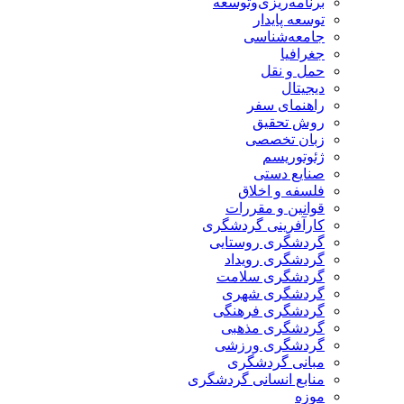
برنامه‌ریزی‌وتوسعه
توسعه پایدار
جامعه‌شناسی
جغرافیا
حمل و نقل
دیجیتال
راهنمای سفر
روش تحقیق
زبان تخصصی
ژئوتوریسم
صنایع دستی
فلسفه و اخلاق
قوانین و مقررات
کارآفرینی گردشگری
گردشگری روستایی
گردشگری رویداد
گردشگری سلامت
گردشگری شهری
گردشگری فرهنگی
گردشگری مذهبی
گردشگری ورزشی
مبانی گردشگری
منابع انسانی گردشگری
موزه