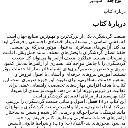
نوع جلد
شومیز
دربارهٔ کتاب
دربارهٔ کتاب
صنعت گردشگری یکی از بزرگ‌ترین و مهم‌ترین صنایع جهان است
که نقشی اساسی در توسعۀ پایدار اقتصادی، اجتماعی و فرهنگی ایفا
می‌کند. آژانس‌های مسافرتی به‌عنوان موتور محرکۀ این صنعت،
حلقۀ اتصال گردشگران با بخش‌های مختلف مانند حمل‌ونقل، اقامت
و تفریحات هستند. عملکرد ضعیف آژانس‌ها می‌تواند کل صنعت
گردشگری را با چالش مواجه کند. بسیاری از آژانس‌ها به‌دلیل کمبود
نیروی متخصص و تصمیم‌گیری‌های اشتباه قادر به ارائۀ خدمات مؤثر
نیستند. آموزش نیروهای حرفه‌ای و آشنایی با اصول فروش و
مفاهیم خدمات مسافرتی، برای تقویت این حوزه ضروری است. این
کتاب با هدف افزایش مهارت‌های تخصصی، راهنمایی عملی برای
فعالیت در فروش تورها ارائه می‌دهد. تقویت توانمندی آژانس‌ها،
کلید بهره‌مندی از مزایای اقتصادی گردشگری است.
این کتاب در
13 فصل
، اصول و مبانی صنعت گردشگری را بررسی
می‌کند. ابتدا با تعاریف، مزایا و اهمیت صنعت گردشگری و انواع آن
مانند فرهنگی، ماجراجویانه و درمانی آغاز شده و سپس به ساختار
آژانس‌های خدمات مسافرتی و وظایف کانتر فروش پرداخته
می‌شود. مجوزهای بند (الف)، (ب) و (پ) و شرایط قانونی تأسیس