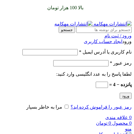
سفارشات خود را برای
بالا 100 هزار تومان
را با پیک رایگان تجربه
کنید
جستجو
ورود / ثبت نام
ورود
ایجاد حساب کاربری
نام کاربری یا آدرس ایمیل
*
رمز عبور
*
لطفا پاسخ را به عدد انگلیسی وارد کنید:
پانزده − 4 =
ورود
رمز عبور را فراموش کرده اید؟
مرا به خاطر بسپار
0
علاقه مندی
0
محصول
0
تومان
منو