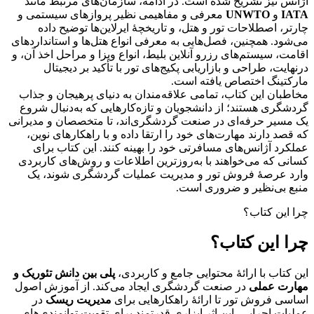
آژانس نیز تشریح شده است. در ادامه، سازمان‌های مرتبط مانند
IATA
و
UNWTO
معرفی و مفاهیمی نظیر پروازهای سیستمی و
چارتر، اصطلاحات تور و هتل، و تاریخچۀ ایرلاین‌ها توضیح داده
می‌شود. همچنین، فصل‌هایی به معرفی انواع هتل‌ها و استانداردهای
اقامت، سیستم‌های رزرو آنلاین بلیط، انواع ویزا و مراحل اخذ آن، و
درنهایت، طراحی و بازاریابی پکیج‌های تور با تأکید بر دیجیتال
مارکتینگ اختصاص یافته است.
مخاطبان این کتاب، تمامی علاقه‌مندان به دنیای پرهیجان و جذاب
گردشگری هستند؛ از دانشجویان و تازه‌کارهایی که به‌دنبال شروع
یک مسیر حرفه‌ای در صنعت گردشگری‌اند، تا متخصصان و مدیرانی
که قصد دارند مهارت‌های خود را ارتقا داده و با راهکارهای نوین،
عملکرد آژانس‌های مسافرتی خود را بهینه کنند. این کتاب برای
کسانی که می‌خواهند با به‌روزترین اطلاعات و روش‌های کاربردی
وارد عرصۀ فروش تور و مدیریت عملیات گردشگری شوند، یک
منبع بی‌نظیر و ضروری است.
چرا این کتاب؟
چرا این کتاب؟
این کتاب با ارائۀ محتوایی جامع و کاربردی،
پلی بین دانش تئوریک و
مهارت عملی
در صنعت گردشگری ایجاد می‌کند. از آموزش اصول
اساسی فروش تور تا ارائۀ راهکارهایی برای
مدیریت ریسک
در
عملیات اجرایی، این اثر ابزاری قدرتمند برای تقویت توانمندی‌های