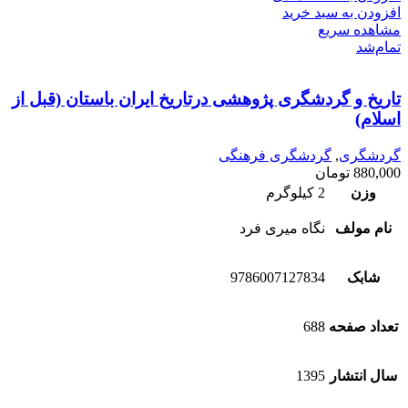
افزودن به سبد خرید
مشاهده سریع
تمام‌شد
تاریخ و گردشگری پژوهشی درتاریخ ایران باستان (قبل از
اسلام)
گردشگری
,
گردشگری فرهنگی
880,000
تومان
وزن
2 کیلوگرم
نام مولف
نگاه میری فرد
شابک
9786007127834
تعداد صفحه
688
سال انتشار
1395