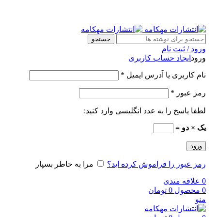
جستجو
ورود / ثبت نام
ورود
ایجاد حساب کاربری
نام کاربری یا آدرس ایمیل
*
رمز عبور
*
لطفا پاسخ را به عدد انگلیسی وارد کنید:
یک × دو =
ورود
رمز عبور را فراموش کرده اید؟
مرا به خاطر بسپار
0
علاقه مندی
0
محصول
0
تومان
منو