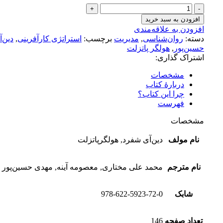
استراتژی
کارآفرینی
افزودن به سبد خرید
(شروع،
افزودن به علاقه‌مندی
مدیریت
دسته:
روان‌شناسی
,
مدیریت
برچسب:
استراتژی کارآفرینی
,
دین‌
و
حسین‌پور
,
هولگر پاتزلت
مقیاس‌بندی
اشتراک گذاری:
سرمایه‌گذاری
جدید)
مشخصات
عدد
دربارهٔ کتاب
چرا این کتاب؟
فهرست
مشخصات
نام مولف
دین‌آی شفرد, هولگرپاتزلت
نام مترجم
محمد علی مختاری, معصومه آینه, مهدی حسین‌پور
شابک
978-622-5923-72-0
تعداد صفحه
146