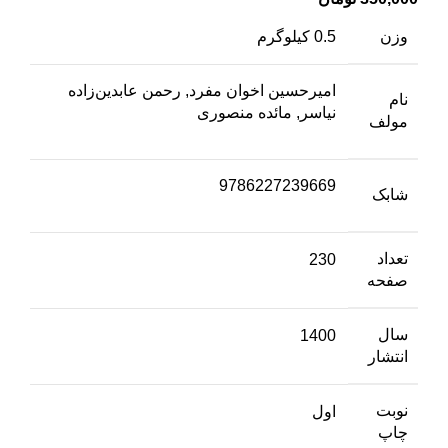
وزن
0.5 کیلوگرم
امیرحسین اخوان مفرد, رحمن عابدین‌زاده
نام
نیاسر, مائده منصوری
مولف
9786227239669
شابک
تعداد
230
صفحه
سال
1400
انتشار
نوبت
اول
چاپ