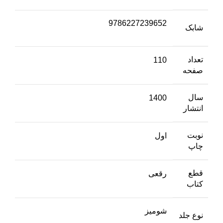
9786227239652
شابک
تعداد
110
صفحه
سال
1400
انتشار
نوبت
اول
چاپ
قطع
رقعی
کتاب
شومیز
نوع جلد