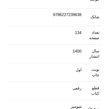
9786227239638
شابک
تعداد
134
صفحه
سال
1400
انتشار
نوبت
اول
چاپ
قطع
رقعی
کتاب
شومیز
نوع جلد