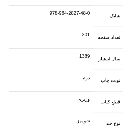
978-964-2827-48-0
شابک
201
تعداد صفحه
1389
سال انتشار
دوم
نوبت چاپ
وزیری
قطع کتاب
شومیز
نوع جلد