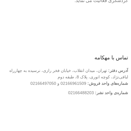
گردشگری فعالیت می نماید.
لینک های سریع
درباره ما
تماس با ما
فروشگاه
تماس با مهکامه
آدرس دفتر:
تهران، میدان انقلاب، خیابان فخر رازی، نرسیده به چهارراه
لبافی‌نژاد، کوچه انوری، پلاک 8، طبقه دوم
شماره‌های واحد فروش:
02166961509 و 02166497050
شماره‌‌ی واحد نشر:
02166488203
کلیه حقوق این وب سایت متعلق به انتشارات مهکامه می باشد.