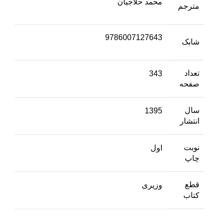
محمد حلاجیان
مترجم
9786007127643
شابک
تعداد
343
صفحه
سال
1395
انتشار
نوبت
اول
چاپ
قطع
وزیری
کتاب