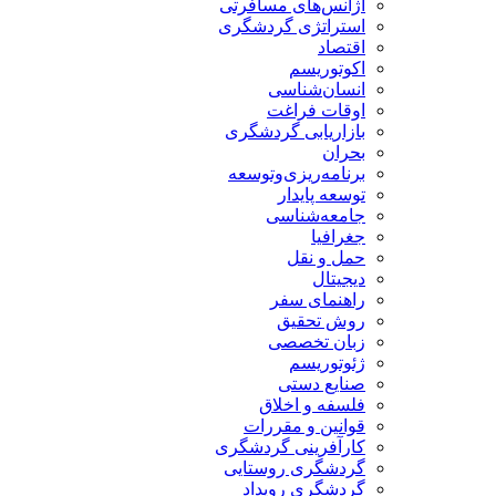
آژانس‌های مسافرتی
استراتژی گردشگری
اقتصاد
اکوتوریسم
انسان‌شناسی
اوقات فراغت
بازاریابی گردشگری
بحران
برنامه‌ریزی‌وتوسعه
توسعه پایدار
جامعه‌شناسی
جغرافیا
حمل و نقل
دیجیتال
راهنمای سفر
روش تحقیق
زبان تخصصی
ژئوتوریسم
صنایع دستی
فلسفه و اخلاق
قوانین و مقررات
کارآفرینی گردشگری
گردشگری روستایی
گردشگری رویداد