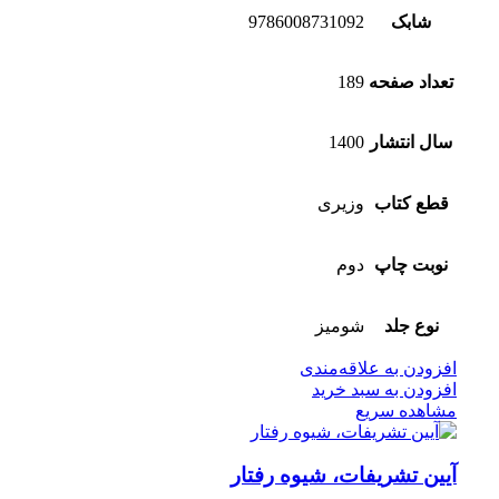
شابک
9786008731092
تعداد صفحه
189
سال انتشار
1400
قطع کتاب
وزیری
نوبت چاپ
دوم
نوع جلد
شومیز
افزودن به علاقه‌مندی
افزودن به سبد خرید
مشاهده سریع
آیین تشریفات، شیوه رفتار