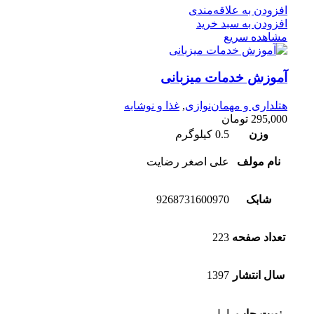
افزودن به علاقه‌مندی
افزودن به سبد خرید
مشاهده سریع
آموزش خدمات میزبانی
هتلداری و مهمان‌نوازی
,
غذا و نوشابه
295,000
تومان
وزن
0.5 کیلوگرم
نام مولف
علی اصغر رضایت
شابک
9268731600970
تعداد صفحه
223
سال انتشار
1397
نوبت چاپ
اول