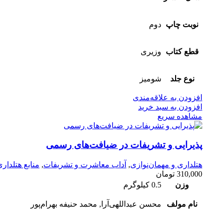
نوبت چاپ
دوم
قطع کتاب
وزیری
نوع جلد
شومیز
افزودن به علاقه‌مندی
افزودن به سبد خرید
مشاهده سریع
پذیرایی و تشریفات در ضیافت‌های رسمی
هتلداری و مهمان‌نوازی
,
آداب معاشرت و تشریفات
,
منابع هتلداری 
310,000
تومان
وزن
0.5 کیلوگرم
نام مولف
محسن عبداللهی‌آرا, محمد حنیفه بهرام‌پور