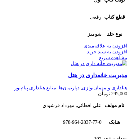
قطع کتاب
رقعی
نوع جلد
شومیز
افزودن به علاقه‌مندی
افزودن به سبد خرید
مشاهده سریع
مدیریت خانه‌داری در هتل
هتلداری و مهمان‌نوازی
,
دپارتمان‌ها
,
منابع هتلداری پیام‌نور
295,000
تومان
نام مولف
علی اقطائی, مهرداد فرشیدی
شابک
978-964-2837-77-0
تعداد صفحه
192