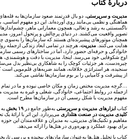
دربارۀ کتاب
مدیریت و سرپرستی
، دو بال قدرتمند صعود سازمان‌ها به قله‌ها
هماهنگی و نظمی بی‌مانند روی آورده‌اند. این دو مفهوم اساسی، با
ناگسستنی به رشد و تعالی، همچون معمارانی ماهر، چشم‌اندازها و
تصویر واقعیت می‌کشند. در دنیای پرچالش و پرتحول امروز، مد
همچنان موتورهای پیشبرنده‌ای هستند که سازمان‌ها را به‌سوی چ
هدایت می‌کنند.
مدیریت
، هرچند در تمامی ابعاد زندگی ازجمله رو
خانوادگی و حرفه‌ای حضور دارد، اما در ساختارهای رسمی سازم
اوج شکوفایی خود می‌رسد. اینجا، مدیریت با دقت و هوشمندی، 
چیره‌دست، هر جزئیات کوچک را به شاهکاری بی‌نظیر بدل می‌سا
سنجیده، هر استراتژی خلاقانه، همانند ضربه‌های قلم‌مویی است 
از پیشرفت و کامیابی را بر بوم سازمان‌ها نقاشی می‌کند.
…گرچه مدیریت مختص زمان و مکان خاصی نبوده و ما در تمام 
ازجمله در روابط اجتماعی، خانوادگی، شغلی و غیره به مدیریت می
مفهوم مدیریت با شکل رسمی آن در سازمان‌ها مطرح است.
کتاب
ابزارهای مدیریت و سرپرستی
به‌طور جامع در
۱۹ بخش
به 
کلیدی مدیریت در صنعت هتلداری
می‌پردازد. این اثر با ارائۀ یک 
مفاهیم و تکنیک‌های مدیریتی، به مدیران و علاقه‌مندان این حوزه ا
برای بهبود عملکرد و بهره‌وری در هتل‌ها را ارائه می‌دهد.
کتاب با تحلیل هتل‌ها به‌عنوان سازمان‌های پیچیده و بررسی تاریخ