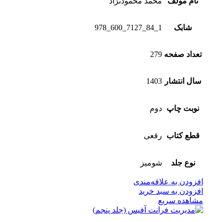
نام مولف
محمد محمودنژاد
شابک
1_84_7127_600_978
تعداد صفحه
279
سال انتشار
1403
نوبت چاپ
دوم
قطع کتاب
رقعی
نوع جلد
شومیز
افزودن به علاقه‌مندی
افزودن به سبد خرید
مشاهده سریع