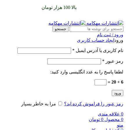
سفارشات خود را برای
بالا 100 هزار تومان
را با پیک رایگان تجربه
کنید
جستجو
ورود / ثبت نام
ورود
ایجاد حساب کاربری
نام کاربری یا آدرس ایمیل
*
رمز عبور
*
لطفا پاسخ را به عدد انگلیسی وارد کنید:
6 + 20 =
ورود
رمز عبور را فراموش کرده اید؟
مرا به خاطر بسپار
0
علاقه مندی
0
محصول
0
تومان
منو